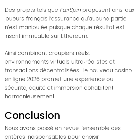
Des projets tels que
FairSpin
proposent ainsi aux
joueurs français l’assurance qu’aucune partie
n’est manipulée puisque chaque résultat est
inscrit immuable sur Ethereum.
Ainsi combinant croupiers réels,
environnements virtuels ultra‑réalistes et
transactions décentralisées , le nouveau casino
en ligne 2026 promet une expérience où
sécurité, équité et immersion cohabitent
harmonieusement.
Conclusion
Nous avons passé en revue l’ensemble des
critères indispensables pour choisir