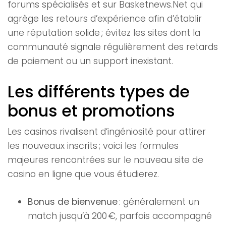
forums spécialisés et sur Basketnews.Net qui
agrège les retours d’expérience afin d’établir
une réputation solide ; évitez les sites dont la
communauté signale régulièrement des retards
de paiement ou un support inexistant.
Les différents types de
bonus et promotions
Les casinos rivalisent d’ingéniosité pour attirer
les nouveaux inscrits ; voici les formules
majeures rencontrées sur le nouveau site de
casino en ligne que vous étudierez.
Bonus de bienvenue
: généralement un
match jusqu’à 200 €, parfois accompagné