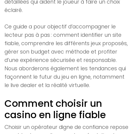
détaillées qui aident le joueur à faire un choix
éclairé.
Ce guide a pour objectif d’accompagner le
lecteur pas à pas : comment identifier un site
fiable, comprendre les différents jeux proposés,
gérer son budget avec méthode et profiter
d’une expérience sécurisée et responsable.
Nous aborderons également les tendances qui
façonnent le futur du jeu en ligne, notamment
le live dealer et la réalité virtuelle.
Comment choisir un
casino en ligne fiable
Choisir un opérateur digne de confiance repose