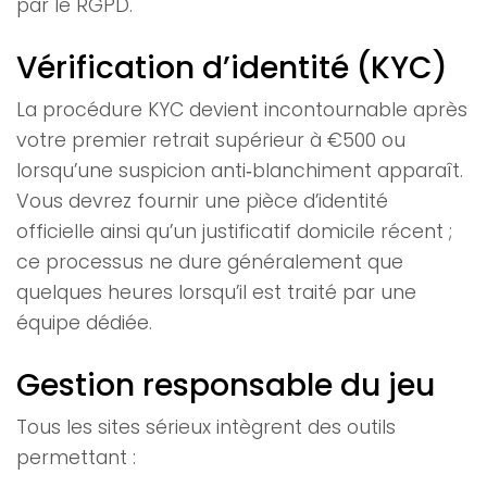
par le RGPD.
Vérification d’identité (KYC)
La procédure KYC devient incontournable après
votre premier retrait supérieur à €500 ou
lorsqu’une suspicion anti‑blanchiment apparaît.
Vous devrez fournir une pièce d’identité
officielle ainsi qu’un justificatif domicile récent ;
ce processus ne dure généralement que
quelques heures lorsqu’il est traité par une
équipe dédiée.
Gestion responsable du jeu
Tous les sites sérieux intègrent des outils
permettant :