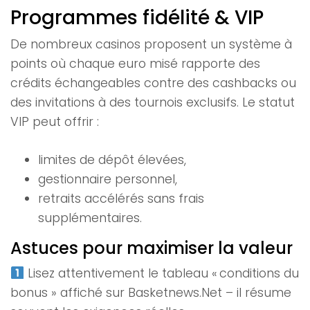
Programmes fidélité & VIP
De nombreux casinos proposent un système à
points où chaque euro misé rapporte des
crédits échangeables contre des cashbacks ou
des invitations à des tournois exclusifs. Le statut
VIP peut offrir :
limites de dépôt élevées,
gestionnaire personnel,
retraits accélérés sans frais
supplémentaires.
Astuces pour maximiser la valeur
Lisez attentivement le tableau « conditions du
bonus » affiché sur Basketnews.Net – il résume