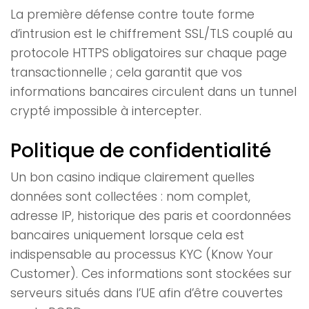
La première défense contre toute forme
d’intrusion est le chiffrement SSL/TLS couplé au
protocole HTTPS obligatoires sur chaque page
transactionnelle ; cela garantit que vos
informations bancaires circulent dans un tunnel
crypté impossible à intercepter.
Politique de confidentialité
Un bon casino indique clairement quelles
données sont collectées : nom complet,
adresse IP, historique des paris et coordonnées
bancaires uniquement lorsque cela est
indispensable au processus KYC (Know Your
Customer). Ces informations sont stockées sur
serveurs situés dans l’UE afin d’être couvertes