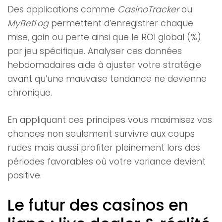
Des applications comme
CasinoTracker
ou
MyBetLog
permettent d’enregistrer chaque
mise, gain ou perte ainsi que le ROI global (%)
par jeu spécifique. Analyser ces données
hebdomadaires aide à ajuster votre stratégie
avant qu’une mauvaise tendance ne devienne
chronique.
En appliquant ces principes vous maximisez vos
chances non seulement survivre aux coups
rudes mais aussi profiter pleinement lors des
périodes favorables où votre variance devient
positive.
Le futur des casinos en