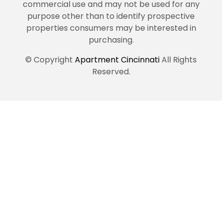
commercial use and may not be used for any
purpose other than to identify prospective
properties consumers may be interested in
purchasing.
© Copyright
Apartment Cincinnati
All Rights
Reserved.