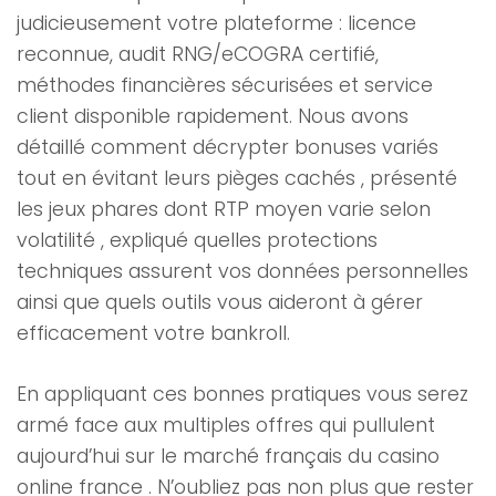
judicieusement votre plateforme : licence
reconnue, audit RNG/eCOGRA certifié,
méthodes financières sécurisées et service
client disponible rapidement. Nous avons
détaillé comment décrypter bonuses variés
tout en évitant leurs pièges cachés , présenté
les jeux phares dont RTP moyen varie selon
volatilité , expliqué quelles protections
techniques assurent vos données personnelles
ainsi que quels outils vous aideront à gérer
efficacement votre bankroll.
En appliquant ces bonnes pratiques vous serez
armé face aux multiples offres qui pullulent
aujourd’hui sur le marché français du casino
online france . N’oubliez pas non plus que rester