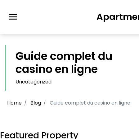
Apartme
Guide complet du
casino en ligne
Uncategorized
Home
Blog
Guide complet du casino en ligne
Featured Property