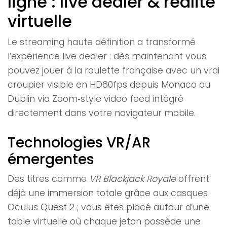
ligne : live dealer & réalité
virtuelle
Le streaming haute définition a transformé
l’expérience live dealer : dès maintenant vous
pouvez jouer à la roulette française avec un vrai
croupier visible en HD60fps depuis Monaco ou
Dublin via Zoom‑style video feed intégré
directement dans votre navigateur mobile.
Technologies VR/AR
émergentes
Des titres comme
VR Blackjack Royale
offrent
déjà une immersion totale grâce aux casques
Oculus Quest 2 ; vous êtes placé autour d’une
table virtuelle où chaque jeton possède une