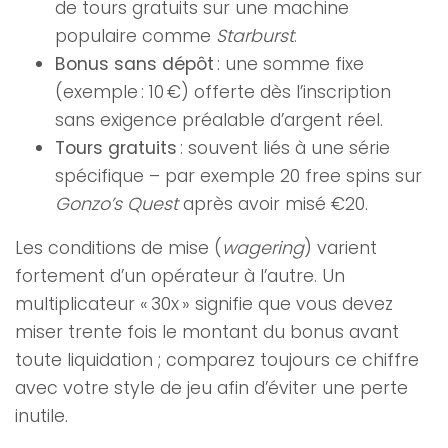
de tours gratuits sur une machine
populaire comme
Starburst
.
Bonus sans dépôt
: une somme fixe
(exemple : 10 €) offerte dès l’inscription
sans exigence préalable d’argent réel.
Tours gratuits
: souvent liés à une série
spécifique – par exemple 20 free spins sur
Gonzo’s Quest
après avoir misé €20.
Les conditions de mise (
wagering
) varient
fortement d’un opérateur à l’autre. Un
multiplicateur « 30x » signifie que vous devez
miser trente fois le montant du bonus avant
toute liquidation ; comparez toujours ce chiffre
avec votre style de jeu afin d’éviter une perte
inutile.