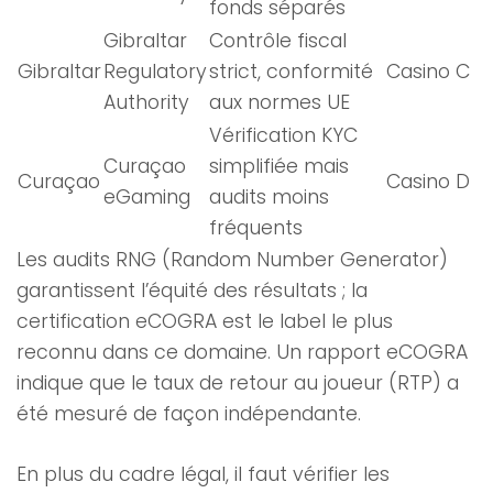
fonds séparés
Gibraltar
Contrôle fiscal
Gibraltar
Regulatory
strict, conformité
Casino C
Authority
aux normes UE
Vérification KYC
Curaçao
simplifiée mais
Curaçao
Casino D
eGaming
audits moins
fréquents
Les audits RNG (Random Number Generator)
garantissent l’équité des résultats ; la
certification eCOGRA est le label le plus
reconnu dans ce domaine. Un rapport eCOGRA
indique que le taux de retour au joueur (RTP) a
été mesuré de façon indépendante.
En plus du cadre légal, il faut vérifier les