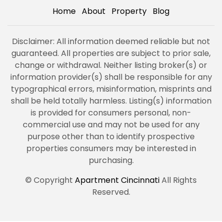
Home
About
Property
Blog
Disclaimer: All information deemed reliable but not
guaranteed. All properties are subject to prior sale,
change or withdrawal. Neither listing broker(s) or
information provider(s) shall be responsible for any
typographical errors, misinformation, misprints and
shall be held totally harmless. Listing(s) information
is provided for consumers personal, non-
commercial use and may not be used for any
purpose other than to identify prospective
properties consumers may be interested in
purchasing.
© Copyright
Apartment Cincinnati
All Rights
Reserved.