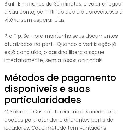
Skrill
. Em menos de 30 minutos, o valor chegou
à sua conta, permitindo que ele aproveitasse a
vitória sem esperar dias.
Pro Tip:
Sempre mantenha seus documentos
atualizados no perfil. Quando a verificação já
está concluída, o cassino libera o saque
imediatamente, sem atrasos adicionais.
Métodos de pagamento
disponíveis e suas
particularidades
O Solverde Casino oferece uma variedade de
opções para atender a diferentes perfis de
jogadores. Cada método tem vantagens