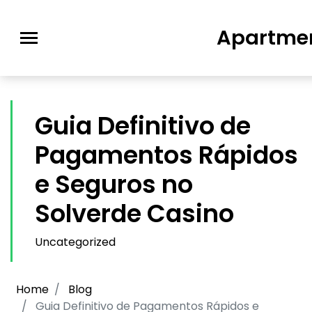
Apartme
Guia Definitivo de
Pagamentos Rápidos
e Seguros no
Solverde Casino
Uncategorized
Home
Blog
Guia Definitivo de Pagamentos Rápidos e