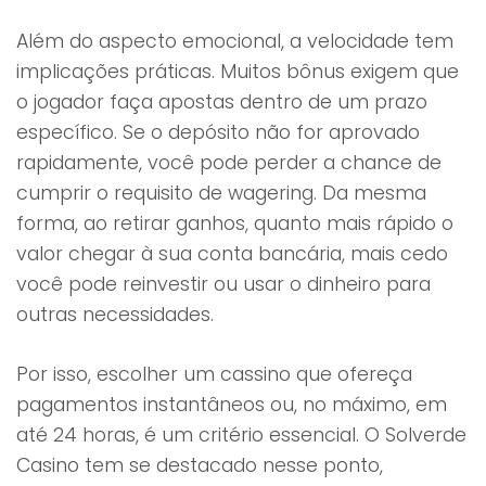
Além do aspecto emocional, a velocidade tem
implicações práticas. Muitos bônus exigem que
o jogador faça apostas dentro de um prazo
específico. Se o depósito não for aprovado
rapidamente, você pode perder a chance de
cumprir o requisito de wagering. Da mesma
forma, ao retirar ganhos, quanto mais rápido o
valor chegar à sua conta bancária, mais cedo
você pode reinvestir ou usar o dinheiro para
outras necessidades.
Por isso, escolher um cassino que ofereça
pagamentos instantâneos ou, no máximo, em
até 24 horas, é um critério essencial. O Solverde
Casino tem se destacado nesse ponto,