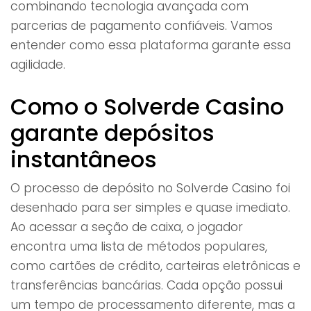
combinando tecnologia avançada com
parcerias de pagamento confiáveis. Vamos
entender como essa plataforma garante essa
agilidade.
Como o Solverde Casino
garante depósitos
instantâneos
O processo de depósito no Solverde Casino foi
desenhado para ser simples e quase imediato.
Ao acessar a seção de caixa, o jogador
encontra uma lista de métodos populares,
como cartões de crédito, carteiras eletrônicas e
transferências bancárias. Cada opção possui
um tempo de processamento diferente, mas a