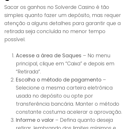
Sacar os ganhos no Solverde Casino é tão
simples quanto fazer um depósito, mas requer
atenção a alguns detalhes para garantir que a
retirada seja concluída no menor tempo
possível.
Acesse a área de Saques
– No menu
principal, clique em “Caixa” e depois em
“Retirada”.
Escolha o método de pagamento
–
Selecione a mesma carteira eletrônica
usada no depósito ou opte por
transferência bancária. Manter o método
constante costuma acelerar a aprovação.
Informe o valor
– Defina quanto deseja
retirar, lembrando dos limites mínimos e