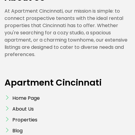
At Apartment Cincinnati, our mission is simple: to
connect prospective tenants with the ideal rental
properties that Cincinnati has to offer. Whether
you're searching for a cozy studio, a spacious
apartment, or a charming townhome, our extensive
listings are designed to cater to diverse needs and
preferences.
Apartment Cincinnati
Home Page
About Us
Properties
Blog