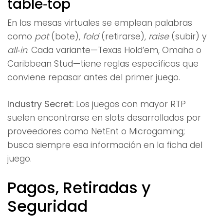
table‑top
En las mesas virtuales se emplean palabras
como
pot
(bote),
fold
(retirarse),
raise
(subir) y
all‑in
. Cada variante—Texas Hold’em, Omaha o
Caribbean Stud—tiene reglas específicas que
conviene repasar antes del primer juego.
Industry Secret:
Los juegos con mayor RTP
suelen encontrarse en slots desarrollados por
proveedores como NetEnt o Microgaming;
busca siempre esa información en la ficha del
juego.
Pagos, Retiradas y
Seguridad