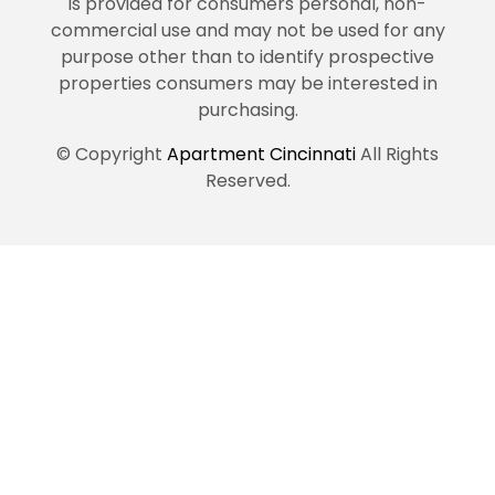
is provided for consumers personal, non-
commercial use and may not be used for any
purpose other than to identify prospective
properties consumers may be interested in
purchasing.
© Copyright
Apartment Cincinnati
All Rights
Reserved.