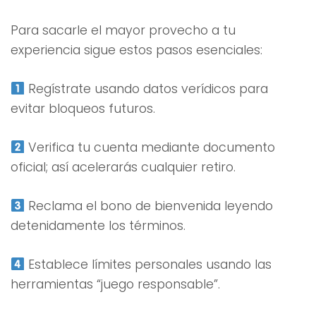
Para sacarle el mayor provecho a tu
experiencia sigue estos pasos esenciales:
Regístrate usando datos verídicos para
evitar bloqueos futuros.
Verifica tu cuenta mediante documento
oficial; así acelerarás cualquier retiro.
Reclama el bono de bienvenida leyendo
detenidamente los términos.
Establece límites personales usando las
herramientas “juego responsable”.