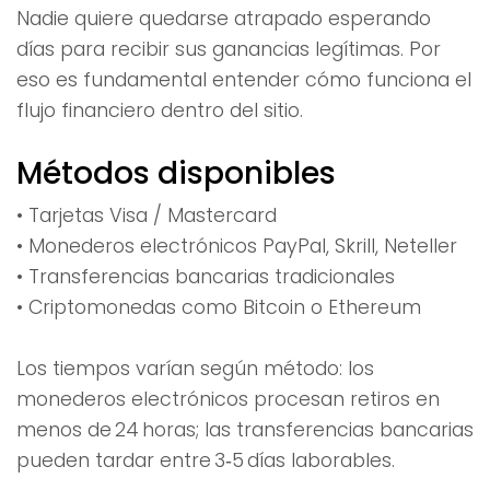
Nadie quiere quedarse atrapado esperando
días para recibir sus ganancias legítimas. Por
eso es fundamental entender cómo funciona el
flujo financiero dentro del sitio.
Métodos disponibles
• Tarjetas Visa / Mastercard
• Monederos electrónicos PayPal, Skrill, Neteller
• Transferencias bancarias tradicionales
• Criptomonedas como Bitcoin o Ethereum
Los tiempos varían según método: los
monederos electrónicos procesan retiros en
menos de 24 horas; las transferencias bancarias
pueden tardar entre 3‑5 días laborables.