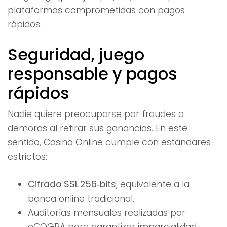
plataformas comprometidas con pagos
rápidos.
Seguridad, juego
responsable y pagos
rápidos
Nadie quiere preocuparse por fraudes o
demoras al retirar sus ganancias. En este
sentido, Casino Online cumple con estándares
estrictos:
Cifrado SSL 256‑bits
, equivalente a la
banca online tradicional.
Auditorías mensuales realizadas por