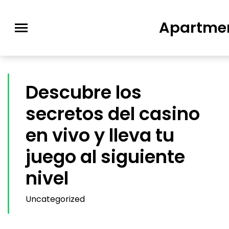
Apartme
Descubre los
secretos del casino
en vivo y lleva tu
juego al siguiente
nivel
Uncategorized