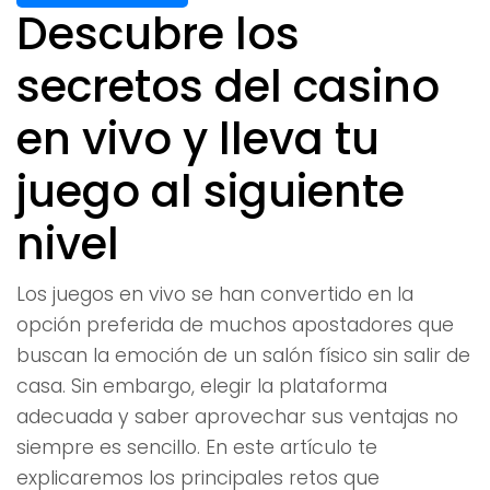
Descubre los
secretos del casino
en vivo y lleva tu
juego al siguiente
nivel
Los juegos en vivo se han convertido en la
opción preferida de muchos apostadores que
buscan la emoción de un salón físico sin salir de
casa. Sin embargo, elegir la plataforma
adecuada y saber aprovechar sus ventajas no
siempre es sencillo. En este artículo te
explicaremos los principales retos que