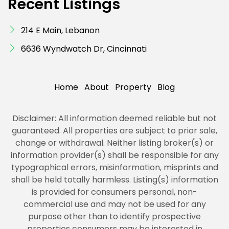
Recent Listings
214 E Main, Lebanon
6636 Wyndwatch Dr, Cincinnati
Home
About
Property
Blog
Disclaimer: All information deemed reliable but not
guaranteed. All properties are subject to prior sale,
change or withdrawal. Neither listing broker(s) or
information provider(s) shall be responsible for any
typographical errors, misinformation, misprints and
shall be held totally harmless. Listing(s) information
is provided for consumers personal, non-
commercial use and may not be used for any
purpose other than to identify prospective
properties consumers may be interested in