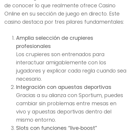
de conocer lo que realmente ofrece Casino
Online en su sección de juego en directo. Este
casino destaca por tres pilares fundamentales:
Amplia selección de crupieres
profesionales
Los crupieres son entrenados para
interactuar amigablemente con los
jugadores y explicar cada regla cuando sea
necesario.
Integración con apuestas deportivas
Gracias a su alianza con Sportium, puedes
cambiar sin problemas entre mesas en
vivo y apuestas deportivas dentro del
mismo entorno.
Slots con funciones “live‑boost”