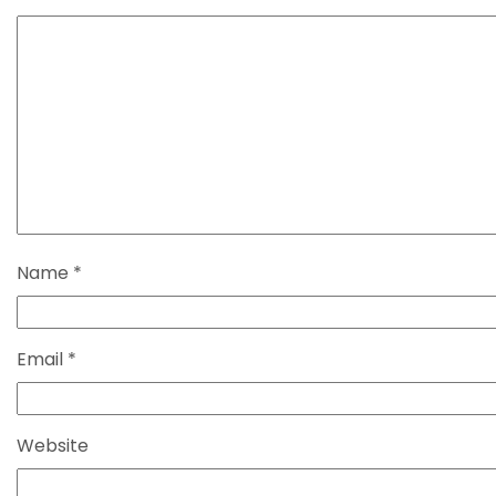
Name
*
Email
*
Website