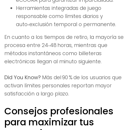
eCOGRA para garantizar imparcialidad.
Herramientas integradas de juego
responsable como límites diarios y
auto‑exclusión temporal o permanente.
En cuanto a los tiempos de retiro, la mayoría se
procesa entre 24‑48 horas, mientras que
métodos instantáneos como billeteras
electrónicas llegan al minuto siguiente.
Did You Know?
Más del 90 % de los usuarios que
activan límites personales reportan mayor
satisfacción a largo plazo.
Consejos profesionales
para maximizar tus