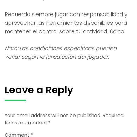
Recuerda siempre jugar con responsabilidad y
aprovechar las herramientas disponibles para
mantener el control sobre tu actividad lúdica.
Nota: Las condiciones específicas pueden
variar según la jurisdicción del jugador.
Leave a Reply
Your email address will not be published.
Required
fields are marked
*
Comment
*