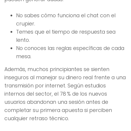
No sabes cómo funciona el chat con el
crupier.
Temes que el tiempo de respuesta sea
lento.
No conoces las reglas específicas de cada
mesa.
Además, muchos principiantes se sienten
inseguros al manejar su dinero real frente a una
transmisión por internet. Según estudios
internos del sector, el 78 % de los nuevos
usuarios abandonan una sesión antes de
completar su primera apuesta si perciben
cualquier retraso técnico.