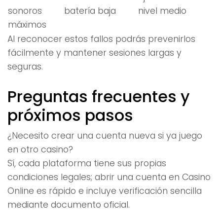
sonoros
batería baja
nivel medio
máximos
Al reconocer estos fallos podrás prevenirlos
fácilmente y mantener sesiones largas y
seguras.
Preguntas frecuentes y
próximos pasos
¿Necesito crear una cuenta nueva si ya juego
en otro casino?
Sí, cada plataforma tiene sus propias
condiciones legales; abrir una cuenta en Casino
Online es rápido e incluye verificación sencilla
mediante documento oficial.