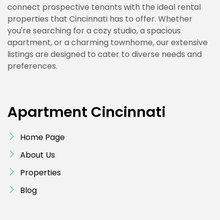
connect prospective tenants with the ideal rental
properties that Cincinnati has to offer. Whether
you're searching for a cozy studio, a spacious
apartment, or a charming townhome, our extensive
listings are designed to cater to diverse needs and
preferences.
Apartment Cincinnati
Home Page
About Us
Properties
Blog