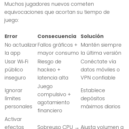
Muchos jugadores nuevos cometen
equivocaciones que acortan su tiempo de
juego:
Error
Consecuencia
Solución
No actualizar
Fallos gráficos +
Mantén siempre
la app
mayor consumo
la última versión
Usar Wi‑Fi
Riesgo de
Conéctate vía
público
hackeo +
datos móviles o
inseguro
latencia alta
VPN confiable
Juego
Ignorar
Establece
compulsivo +
límites
depósitos
agotamiento
personales
máximos diarios
financiero
Activar
efectos
Sobreuso CPU →
Ajusta volumen a