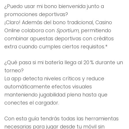
¿Puedo usar mi bono bienvenida junto a
promociones deportivas?
¡Claro! Además del bono tradicional, Casino
Online colabora con
Sportium
, permitiendo
combinar apuestas deportivas con créditos
extra cuando cumples ciertos requisitos.*
¿Qué pasa si mi batería llega al 20 % durante un
torneo?
La app detecta niveles críticos y reduce
automáticamente efectos visuales
manteniendo jugabilidad plena hasta que
conectes el cargador.
Con esta guía tendrás todas las herramientas
necesarias para jugar desde tu móvil sin