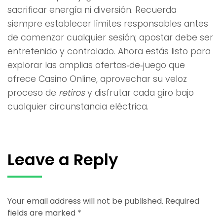
sacrificar energía ni diversión. Recuerda
siempre establecer límites responsables antes
de comenzar cualquier sesión; apostar debe ser
entretenido y controlado. Ahora estás listo para
explorar las amplias ofertas‑de‑juego que
ofrece Casino Online, aprovechar su veloz
proceso de
retiros
y disfrutar cada giro bajo
cualquier circunstancia eléctrica.
Leave a Reply
Your email address will not be published.
Required
fields are marked
*