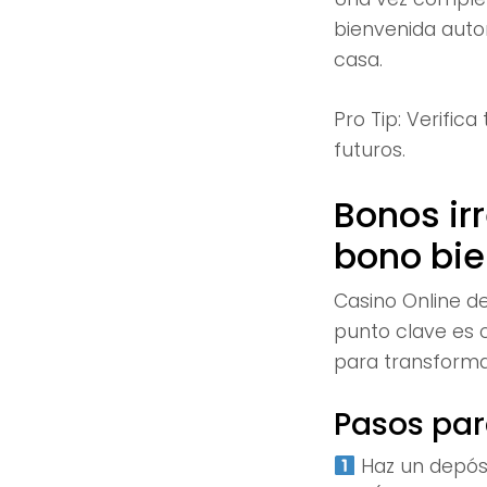
bienvenida auto
casa.
Pro Tip: Verific
futuros.
Bonos ir
bono bi
Casino Online d
punto clave es 
para transforma
Pasos par
Haz un depósi