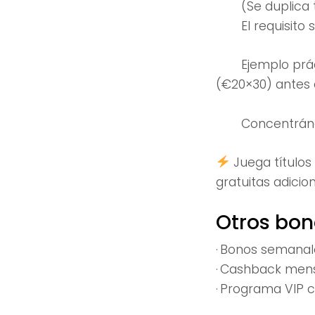
​ (Se duplica tu
​ El requisito s
​ Ejemplo prác
(€20×30) antes d
​ Concentrán
Juega títulos
gratuitas adicio
Otros bon
· Bonos semanal
· Cashback mens
· Programa VIP