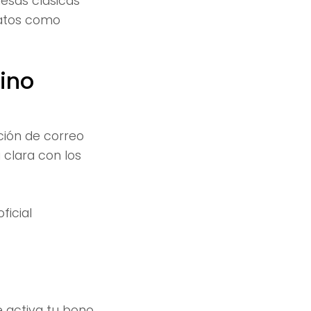
esas clásicas
vatos como
ino
ción de correo
a clara con los
icial
e activa tu bono