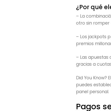
¿Por qué el
– La combinació
otro sin romper 
– Los jackpots 
premios millonar
– Las apuestas 
gracias a cuota
Did You Know? E
puedes establec
panel personal.
Pagos se