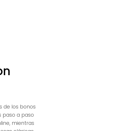
on
s de los bonos
ás paso a paso
ine, mientras