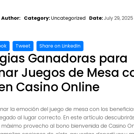
Author:
Category:
Uncategorized
Date:
July 29, 2025
ook
Tweet
Share on LinkedIn
egias Ganadoras para
ar Juegos de Mesa c
en Casino Online
nar la emoción del juego de mesa con los beneficio
llegado al lugar correcto. En este artículo descubrir
 máximo provecho al bono bienvenida de Casino Onl