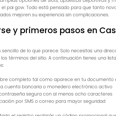
s amplias opciones de
slots
,
apuestas deportivas
y m
 el pai gow. Todo está pensado para que tanto no
ados mejoren su experiencia sin complicaciones.
rse y primeros pasos en Cas
sencillo de lo que parece. Solo necesitas una direc
los términos del sitio. A continuación tienes una list
s:
mbre completo tal como aparece en tu documento of
na cuenta bancaria o monedero electrónico activo
 contraseña segura con al menos ocho caracteres
ificación por SMS o correo para mayor seguridad
ado el registro recibirás un código promocional qu