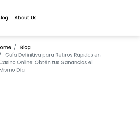
Blog
About Us
Home
Blog
Guía Definitiva para Retiros Rápidos en
Casino Online: Obtén tus Ganancias el
Mismo Día