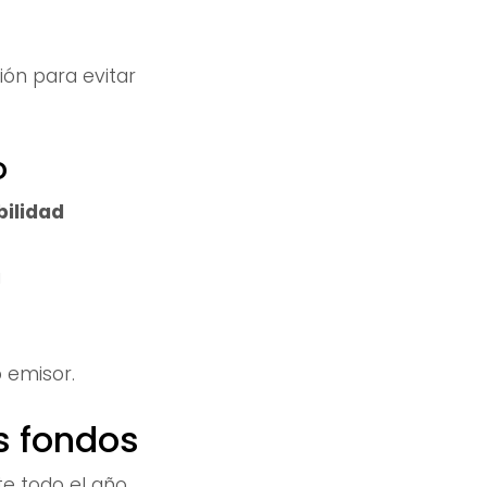
ón para evitar
o
bilidad
a
 emisor.
s fondos
e todo el año,