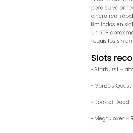
pero su valor r
dinero real ráp
ilimitados en s
un RTP aproximad
requisitos sin a
Slots rec
• Starburst – alt
• Gonzo’s Ques
• Book of Dead –
• Mega Joker – 