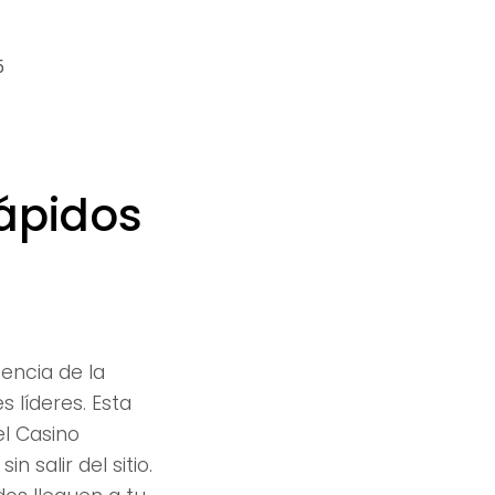
5
Rápidos
cencia de la
 líderes. Esta
l Casino
 salir del sitio.