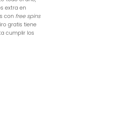
s extra en
es con
free spins
iro gratis tiene
ta cumplir los