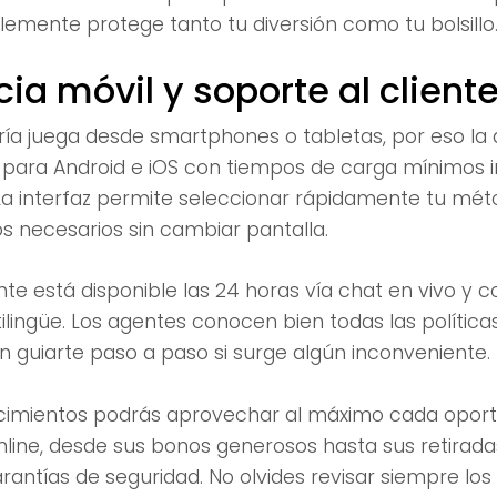
emente protege tanto tu diversión como tu bolsillo
ia móvil y soporte al client
ría juega desde smartphones o tabletas, por eso la 
 para Android e iOS con tiempos de carga mínimos i
s. La interfaz permite seleccionar rápidamente tu mé
os necesarios sin cambiar pantalla.
iente está disponible las 24 horas vía chat en vivo y 
ilingüe. Los agentes conocen bien todas las polític
n guiarte paso a paso si surge algún inconveniente.
cimientos podrás aprovechar al máximo cada opor
line, desde sus bonos generosos hasta sus retiradas
arantías de seguridad. No olvides revisar siempre los