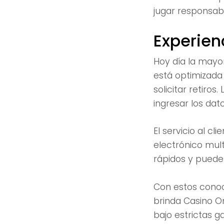
jugar responsabl
Experienc
Hoy día la mayo
está optimizada
solicitar retiro
ingresar los dat
El servicio al cl
electrónico mult
rápidos y puede
Con estos cono
brinda Casino On
bajo estrictas g