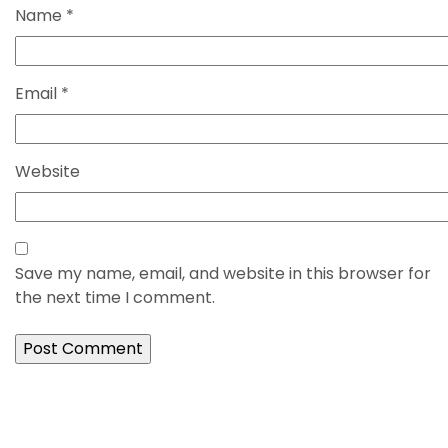
Name
*
Email
*
Website
Save my name, email, and website in this browser for
the next time I comment.