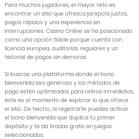
Para muchos jugadores, el mayor reto es
encontrar un sitio que ofrezca jackpots justos,
pagos rápidos y una experiencia sin
interrupciones. Casino Online se ha posicionado
como una opción fiable porque cuenta con
licencia europea, auditorías regulares y un
historial de pagos sin demoras.
Si buscas una plataforma donde el bono
bienvenida sea generoso y los métodos de
pago estén optimizados para retiros inmediatos,
este es el momento de explorar lo que ofrece
el sitio. De hecho, al registrarte puedes activar
el bono bienvenida que duplica tu primer
depósito y te da tiradas gratis en juegos
seleccionados.