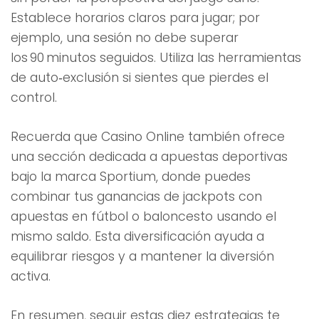
Establece horarios claros para jugar; por
ejemplo, una sesión no debe superar
los 90 minutos seguidos. Utiliza las herramientas
de auto‑exclusión si sientes que pierdes el
control.
Recuerda que Casino Online también ofrece
una sección dedicada a apuestas deportivas
bajo la marca Sportium, donde puedes
combinar tus ganancias de jackpots con
apuestas en fútbol o baloncesto usando el
mismo saldo. Esta diversificación ayuda a
equilibrar riesgos y a mantener la diversión
activa.
En resumen, seguir estas diez estrategias te