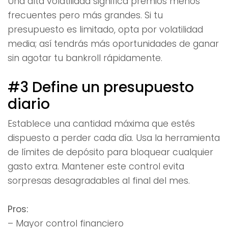
Una alta volatilidad significa premios menos
frecuentes pero más grandes. Si tu
presupuesto es limitado, opta por volatilidad
media; así tendrás más oportunidades de ganar
sin agotar tu bankroll rápidamente.
#3 Define un presupuesto
diario
Establece una cantidad máxima que estés
dispuesto a perder cada día. Usa la herramienta
de límites de depósito para bloquear cualquier
gasto extra. Mantener este control evita
sorpresas desagradables al final del mes.
Pros:
– Mayor control financiero