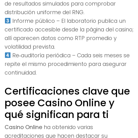
de resultados simulados para comprobar
distribución uniforme del RNG.
Informe público – El laboratorio publica un
certificado accesible desde la página del casino;
allí aparecen datos como RTP promedio y
volatilidad prevista.
Re‑auditoría periódica – Cada seis meses se
repite el mismo procedimiento para asegurar
continuidad.
Certificaciones clave que
posee Casino Online y
qué significan para ti
Casino Online
ha obtenido varias
acreditaciones que hacen destacar su