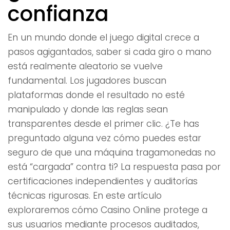
confianza
En un mundo donde el juego digital crece a
pasos agigantados, saber si cada giro o mano
está realmente aleatorio se vuelve
fundamental. Los jugadores buscan
plataformas donde el resultado no esté
manipulado y donde las reglas sean
transparentes desde el primer clic. ¿Te has
preguntado alguna vez cómo puedes estar
seguro de que una máquina tragamonedas no
está “cargada” contra ti? La respuesta pasa por
certificaciones independientes y auditorías
técnicas rigurosas. En este artículo
exploraremos cómo Casino Online protege a
sus usuarios mediante procesos auditados,