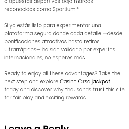
o apuestas deportivas bajo marcas
reconocidas como Sportium.*
Si ya estás listo para experimentar una
plataforma segura donde cada detalle —desde
bonificaciones atractivas hasta retiros
ultrarrápidos— ha sido validado por expertos
internacionales, no esperes más.
Ready to enjoy all these advantages? Take the
next step and explore
Casino Cirsa jackpot
today and discover why thousands trust this site
for fair play and exciting rewards.
Leave a Reply