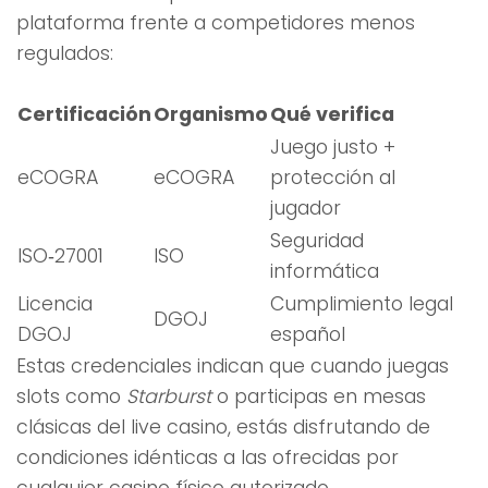
plataforma frente a competidores menos
regulados:
Certificación
Organismo
Qué verifica
Juego justo +
eCOGRA
eCOGRA
protección al
jugador
Seguridad
ISO‑27001
ISO
informática
Licencia
Cumplimiento legal
DGOJ
DGOJ
español
Estas credenciales indican que cuando juegas
slots como
Starburst
o participas en mesas
clásicas del live casino, estás disfrutando de
condiciones idénticas a las ofrecidas por