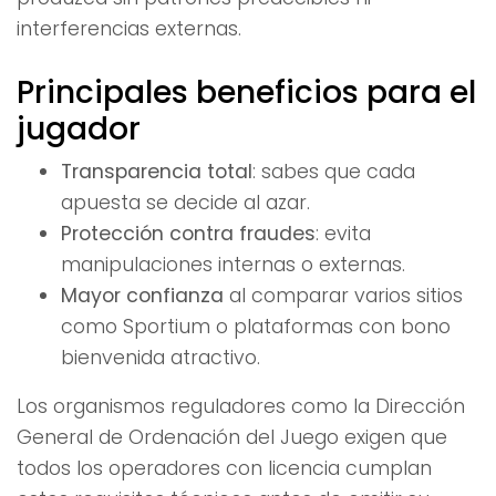
interferencias externas.
Principales beneficios para el
jugador
Transparencia total
: sabes que cada
apuesta se decide al azar.
Protección contra fraudes
: evita
manipulaciones internas o externas.
Mayor confianza
al comparar varios sitios
como Sportium o plataformas con bono
bienvenida atractivo.
Los organismos reguladores como la Dirección
General de Ordenación del Juego exigen que
todos los operadores con licencia cumplan