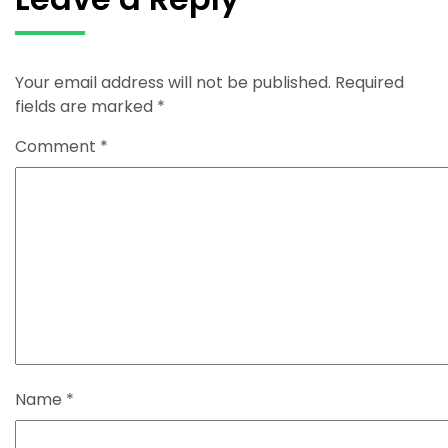
Your email address will not be published.
Required
fields are marked
*
Comment
*
Name
*