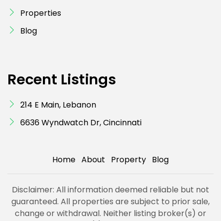
Properties
Blog
Recent Listings
214 E Main, Lebanon
6636 Wyndwatch Dr, Cincinnati
Home
About
Property
Blog
Disclaimer: All information deemed reliable but not
guaranteed. All properties are subject to prior sale,
change or withdrawal. Neither listing broker(s) or