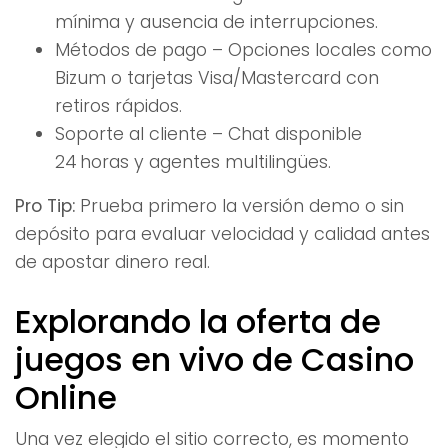
mínima y ausencia de interrupciones.
Métodos de pago – Opciones locales como
Bizum o tarjetas Visa/Mastercard con
retiros rápidos.
Soporte al cliente – Chat disponible
24 horas y agentes multilingües.
Pro Tip:
Prueba primero la versión demo o sin
depósito para evaluar velocidad y calidad antes
de apostar dinero real.
Explorando la oferta de
juegos en vivo de Casino
Online
Una vez elegido el sitio correcto, es momento