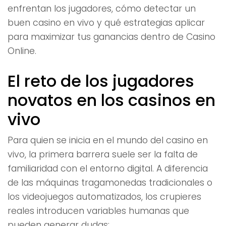
enfrentan los jugadores, cómo detectar un
buen casino en vivo y qué estrategias aplicar
para maximizar tus ganancias dentro de Casino
Online.
El reto de los jugadores
novatos en los casinos en
vivo
Para quien se inicia en el mundo del casino en
vivo, la primera barrera suele ser la falta de
familiaridad con el entorno digital. A diferencia
de las máquinas tragamonedas tradicionales o
los videojuegos automatizados, los crupieres
reales introducen variables humanas que
pueden generar dudas: