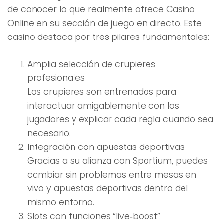
de conocer lo que realmente ofrece Casino
Online en su sección de juego en directo. Este
casino destaca por tres pilares fundamentales:
Amplia selección de crupieres
profesionales
Los crupieres son entrenados para
interactuar amigablemente con los
jugadores y explicar cada regla cuando sea
necesario.
Integración con apuestas deportivas
Gracias a su alianza con Sportium, puedes
cambiar sin problemas entre mesas en
vivo y apuestas deportivas dentro del
mismo entorno.
Slots con funciones “live‑boost”