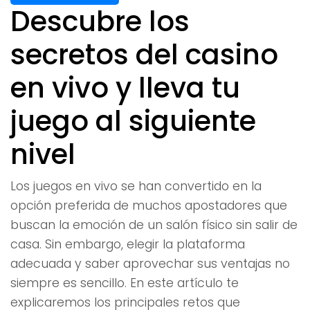
Descubre los
secretos del casino
en vivo y lleva tu
juego al siguiente
nivel
Los juegos en vivo se han convertido en la
opción preferida de muchos apostadores que
buscan la emoción de un salón físico sin salir de
casa. Sin embargo, elegir la plataforma
adecuada y saber aprovechar sus ventajas no
siempre es sencillo. En este artículo te
explicaremos los principales retos que