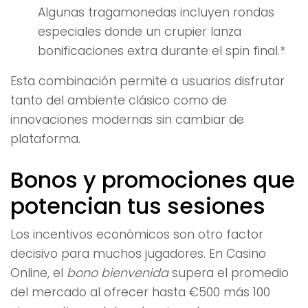
Algunas tragamonedas incluyen rondas
especiales donde un crupier lanza
bonificaciones extra durante el spin final.*
Esta combinación permite a usuarios disfrutar
tanto del ambiente clásico como de
innovaciones modernas sin cambiar de
plataforma.
Bonos y promociones que
potencian tus sesiones
Los incentivos económicos son otro factor
decisivo para muchos jugadores. En Casino
Online, el
bono bienvenida
supera el promedio
del mercado al ofrecer hasta €500 más 100