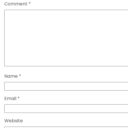
Comment
*
Name
*
Email
*
Website