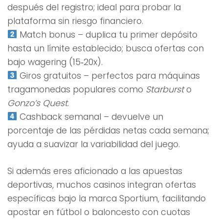
después del registro; ideal para probar la
plataforma sin riesgo financiero.
Match bonus – duplica tu primer depósito
hasta un límite establecido; busca ofertas con
bajo wagering (15‑20x).
Giros gratuitos – perfectos para máquinas
tragamonedas populares como
Starburst
o
Gonzo’s Quest
.
Cashback semanal – devuelve un
porcentaje de las pérdidas netas cada semana;
ayuda a suavizar la variabilidad del juego.
Si además eres aficionado a las apuestas
deportivas, muchos casinos integran ofertas
específicas bajo la marca Sportium, facilitando
apostar en fútbol o baloncesto con cuotas