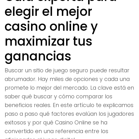
elegir el mejor
casino online y
maximizar tus
ganancias
Buscar un sitio de juego seguro puede resultar
abrumador. Hay miles de opciones y cada una
promete lo mejor del mercado. La clave está en
saber qué buscar y cómo comparar los
beneficios reales. En este artículo te explicamos
paso a paso qué factores evalúan los jugadores
exitosos y por qué Casino Online se ha
convertido en una referencia entre los