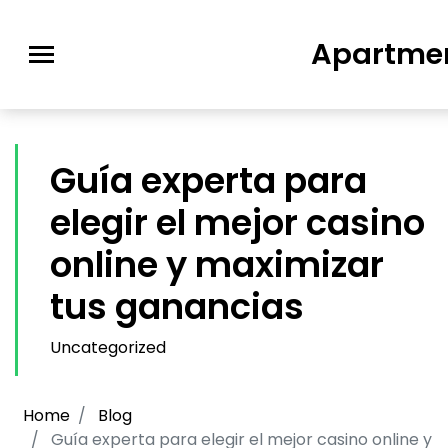
Apartme
Guía experta para
elegir el mejor casino
online y maximizar
tus ganancias
Uncategorized
Home
Blog
Guía experta para elegir el mejor casino online y