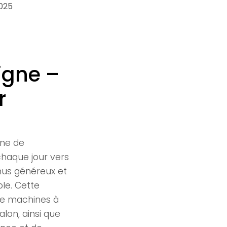
025
igne –
r
gne de
chaque jour vers
nus généreux et
ble. Cette
de machines à
alon, ainsi que