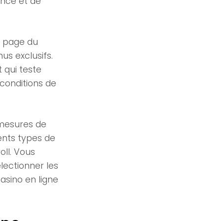
ence et de
e page du
us exclusifs.
qui teste
 conditions de
 mesures de
érents types de
oll. Vous
lectionner les
asino en ligne