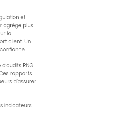
gulation et
er agrège plus
ur la
ort client. Un
confiance.
e d’audits RNG
 Ces rapports
oueurs d’assurer
s indicateurs