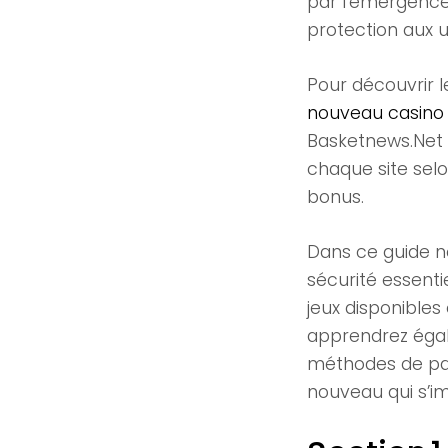
par l’émergence
protection aux 
Pour découvrir 
nouveau casino 
Basketnews.Net
chaque site selon
bonus.
Dans ce guide no
sécurité essentie
jeux disponibles
apprendrez égal
méthodes de pai
nouveau qui s’i