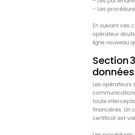
– Les partenair
– Les procédures
En suivant ces c
opérateur doute
ligne nouveau q
Section 
données
Les opérateurs s
communications 
toute intercepti
financières. Un
certificat est val
Les procédures 