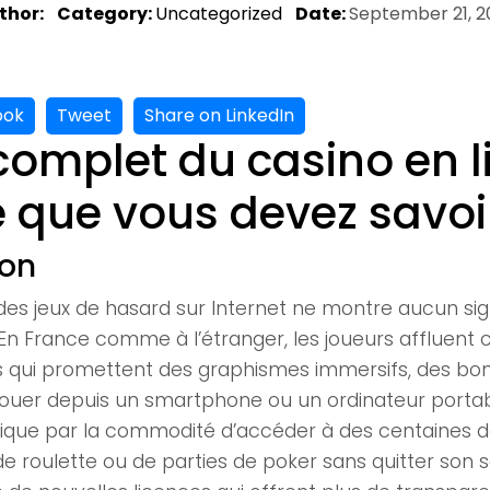
thor:
Category:
Uncategorized
Date:
September 21, 2
ook
Tweet
Share on LinkedIn
complet du casino en l
e que vous devez savoi
ion
s jeux de hasard sur Internet ne montre aucun si
En France comme à l’étranger, les joueurs affluent 
 qui promettent des graphismes immersifs, des bo
e jouer depuis un smartphone ou un ordinateur porta
plique par la commodité d’accéder à des centaines 
de roulette ou de parties de poker sans quitter son s