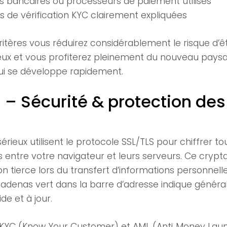
es bancaires ou processeurs de paiement utilisés
 de vérification KYC clairement expliquées
ritères vous réduirez considérablement le risque d’ê
ux et vous profiterez pleinement du nouveau pays
ui se développe rapidement.
3 – Sécurité & protection des
érieux utilisent le protocole SSL/TLS pour chiffrer to
entre votre navigateur et leurs serveurs. Ce cry
on tierce lors du transfert d’informations personnell
 cadenas vert dans la barre d’adresse indique génér
ide et à jour.
KYC (Know Your Customer) et AML (Anti‑Money Laun