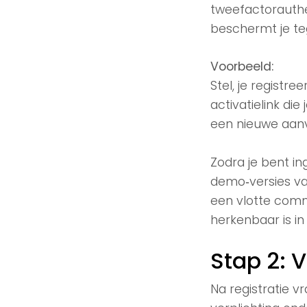
tweefactorauthen
beschermt je te
Voorbeeld:
Stel, je registr
activatielink die
een nieuwe aanvr
Zodra je bent ing
demo‑versies van
een vlotte comm
herkenbaar is i
Stap 2: V
Na registratie vr