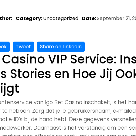
thor:
Category:
Uncategorized
Date:
September 21, 2
ook
Tweet
Share on LinkedIn
 Casino VIP Service: In
 Stories en Hoe Jij Oo
ijgt
antenservice van Igo Bet Casino inschakelt, is het 
 te hebben. Zorg dat je je gebruikersnaam, e‑maila
actie‑ID’s bij de hand hebt. Deze gegevens versnell
edewerker. Daarnaast is het verstandig om een sc