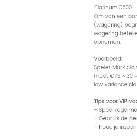
Platinum
€500
Om van een bonu
(wagering) begr
wagering beteke
opnemen.
Voorbeeld:
Speler Mark clai
moet €75 × 30 =
low‑variance slot
Tips voor VIP‑vo
– Speel regelmat
– Gebruik de pe
– Houd je inzetl