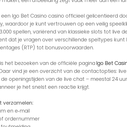
 maken; een afbeelding zegt vaak meer dan een lan
s een Igo Bet Casino casino officieel gelicentieerd d
, waardoor je kunt vertrouwen op een veilig speelkl
.000 spellen, variërend van klassieke slots tot live de
kent dat je vragen over verschillende speltypes kun
centages (RTP) tot bonusvoorwaarden.
is het bezoeken van de officiële pagina
Igo Bet Casi
 Daar vind je een overzicht van de contactopties: live
 de openingstijden van de live chat – meestal 24 uu
nneer je het snelst een reactie krijgt.
t verzamelen:
am en e‑mail
 of ordernummer
 foutmelding