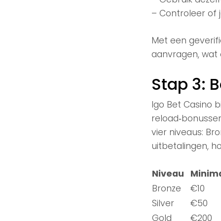
– Controleer of 
Met een geverif
aanvragen, wat 
Stap 3: 
Igo Bet Casino 
reload‑bonussen
vier niveaus: Bro
uitbetalingen, 
Niveau
Minima
Bronze
€10
Silver
€50
Gold
€200