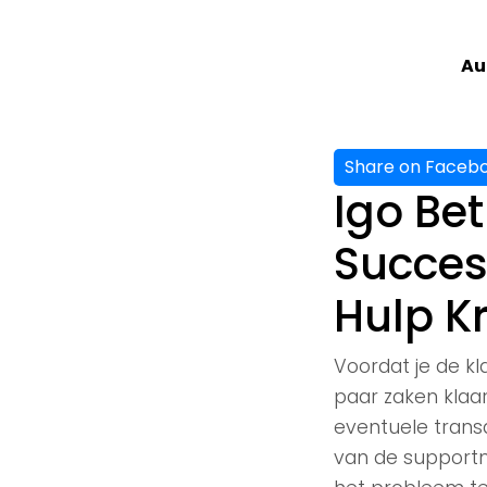
Au
Share on Faceb
Igo Bet
Success
Hulp Kr
Voordat je de kl
paar zaken klaar
eventuele trans
van de supportm