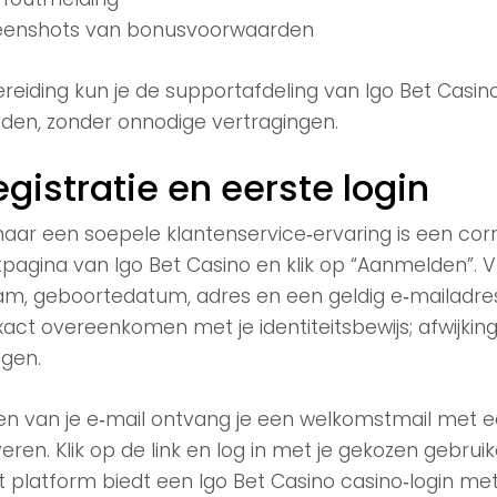
reenshots van bonusvoorwaarden
eiding kun je de supportafdeling van Igo Bet Casino
iden, zonder onnodige vertragingen.
egistratie en eerste login
aar een soepele klantenservice‑ervaring is een corre
pagina van Igo Bet Casino en klik op “Aanmelden”. Vu
am, geboortedatum, adres en een geldig e‑mailadres
act overeenkomen met je identiteitsbewijs; afwijkin
agen.
en van je e‑mail ontvang je een welkomstmail met ee
eren. Klik op de link en log in met je gekozen gebru
 platform biedt een Igo Bet Casino casino‑login me