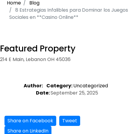
Home
Blog
8 Estrategias Infalibles para Dominar los Juegos
Sociales en **Casino Online**
Featured Property
214 E Main, Lebanon OH 45036
Author:
Category:
Uncategorized
Date:
September 25, 2025
Share on Facebook
Tweet
Share on LinkedIn