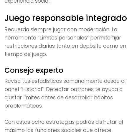
experiencia social.
Juego responsable integrado
Recuerda siempre jugar con moderación. La
herramienta “Límites personales” permite fijar
restricciones diarias tanto en depósito como en
tiempo de juego.
Consejo experto
Revisa tus estadísticas semanalmente desde el
panel “Historial”. Detectar patrones te ayuda a
ajustar límites antes de desarrollar hábitos
problemáticos.
Con estas ocho estrategias podrás disfrutar al
máximo las funciones sociales que ofrece