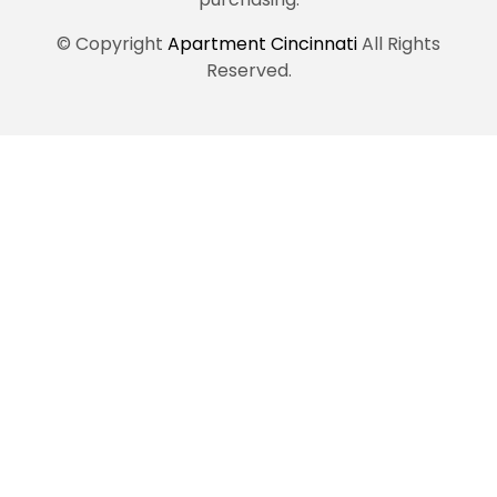
© Copyright
Apartment Cincinnati
All Rights
Reserved.