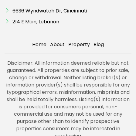
6636 Wyndwatch Dr, Cincinnati
214 E Main, Lebanon
Home
About
Property
Blog
Disclaimer: All information deemed reliable but not
guaranteed. All properties are subject to prior sale,
change or withdrawal. Neither listing broker(s) or
information provider(s) shall be responsible for any
typographical errors, misinformation, misprints and
shall be held totally harmless. Listing(s) information
is provided for consumers personal, non-
commercial use and may not be used for any
purpose other than to identify prospective
properties consumers may be interested in
purchasing.