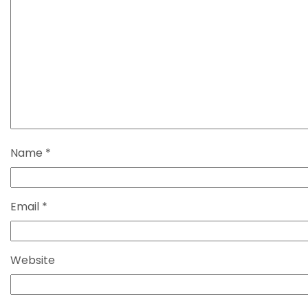
Name
*
Email
*
Website