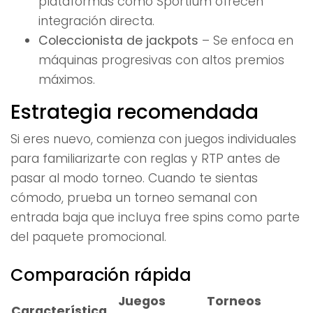
plataformas como Sportium ofrecen
integración directa.
Coleccionista de jackpots
– Se enfoca en
máquinas progresivas con altos premios
máximos.
Estrategia recomendada
Si eres nuevo, comienza con juegos individuales
para familiarizarte con reglas y RTP antes de
pasar al modo torneo. Cuando te sientas
cómodo, prueba un torneo semanal con
entrada baja que incluya free spins como parte
del paquete promocional.
Comparación rápida
Juegos
Torneos
Característica