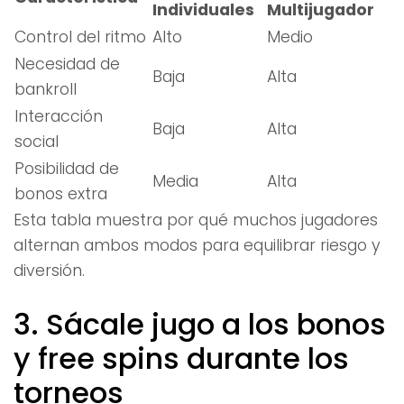
Individuales
Multijugador
Control del ritmo
Alto
Medio
Necesidad de
Baja
Alta
bankroll
Interacción
Baja
Alta
social
Posibilidad de
Media
Alta
bonos extra
Esta tabla muestra por qué muchos jugadores
alternan ambos modos para equilibrar riesgo y
diversión.
3. Sácale jugo a los bonos
y free spins durante los
torneos