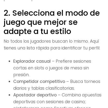
2. Selecciona el modo de
juego que mejor se
adapte a tu estilo
No todos los jugadores buscan lo mismo. Aquí
tienes una lista rápida para identificar tu perfil:
Explorador casual
– Prefiere sesiones
cortas en slots o juegos de mesa sin
presión.
Competidor competitivo
– Busca torneos
diarios y tablas clasificatorias.
Apostador deportivo
– Combina apuestas
deportivas con sesiones de casino;