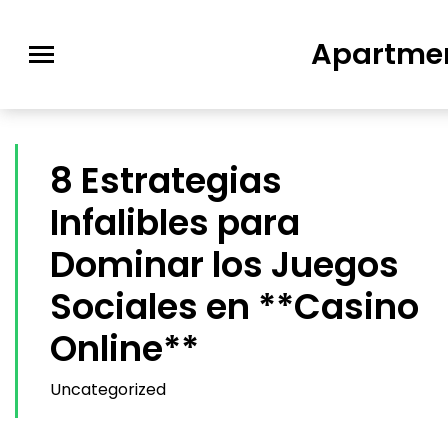
Apartme
8 Estrategias
Infalibles para
Dominar los Juegos
Sociales en **Casino
Online**
Uncategorized