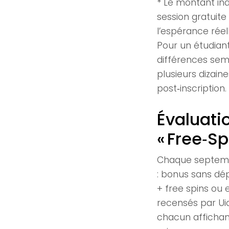
* Le montant in
session gratuite
l’espérance réel
Pour un étudiant
différences sem
plusieurs dizain
post‑inscription.
Évaluat
« Free‑Sp
Chaque septembr
: bonus sans dép
+ free spins ou 
recensés par Ui
chacun affichan