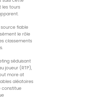
 saisi cette
 les tours
apparent.
e source fiable
isément le rôle
 des classements
s.
eting séduisant
au joueur (RTP),
 out more at
iables aléatoires
e constitue
ue