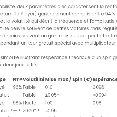
abiliste, deux paramètres clés caractérisent la rentab
eturn To Player) généralement compris entre 94 % e
t la volatilité qui décrit la fréquence et l’amplitude
atilité délivre souvent de petites victoires mais réguli
tend moins souvent un gain mais celui‑ci peut être tr
t pendant un tour gratuit spécial avec multiplicateur 
simplifié illustrant l’espérance théorique d’un spin g
deux jeux fictifs :
pe
RTP
Volatilité
Mise max / spin (€)
Espérance
yé
96%
Faible
0·10
0·096
atuit
—
Faible
≤0·05*
≈
0·094
yé
98%
Haute
1·00
0·98
tuit *
— *
≥0·20* *
≈0·95