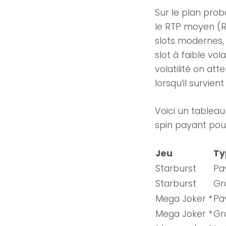
Sur le plan prob
le RTP moyen (R
slots modernes, e
slot à faible vol
volatilité on at
lorsqu’il survien
Voici un tableau 
spin payant pour 
Jeu
Ty
Starburst
Pa
Starburst
Gr
Mega Joker *
Pa
Mega Joker *
Gra