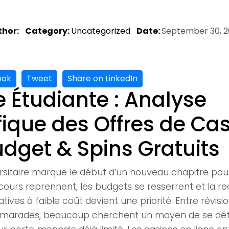
thor:
Category:
Uncategorized
Date:
September 30, 
ook
Tweet
Share on LinkedIn
e Étudiante : Analyse
fique des Offres de Ca
udget & Spins Gratuits
rsitaire marque le début d’un nouveau chapitre pour
s cours reprennent, les budgets se resserrent et la 
atives à faible coût devient une priorité. Entre révisi
camarades, beaucoup cherchent un moyen de se dé