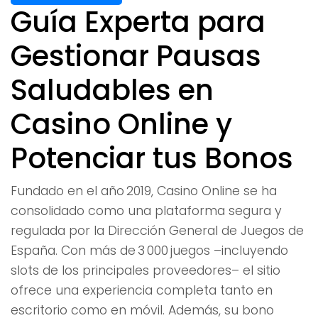
Guía Experta para
Gestionar Pausas
Saludables en
Casino Online y
Potenciar tus Bonos
Fundado en el año 2019, Casino Online se ha
consolidado como una plataforma segura y
regulada por la Dirección General de Juegos de
España. Con más de 3 000 juegos –incluyendo
slots de los principales proveedores– el sitio
ofrece una experiencia completa tanto en
escritorio como en móvil. Además, su bono