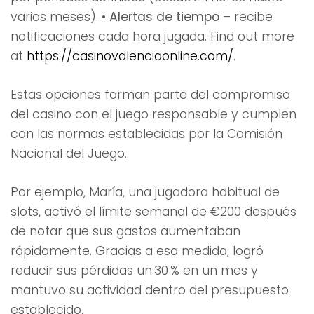
varios meses). •
Alertas de tiempo
– recibe
notificaciones cada hora jugada. Find out more
at
https://casinovalenciaonline.com/
.
Estas opciones forman parte del compromiso
del casino con el juego responsable y cumplen
con las normas establecidas por la Comisión
Nacional del Juego.
Por ejemplo, María, una jugadora habitual de
slots, activó el límite semanal de €200 después
de notar que sus gastos aumentaban
rápidamente. Gracias a esa medida, logró
reducir sus pérdidas un 30 % en un mes y
mantuvo su actividad dentro del presupuesto
establecido.