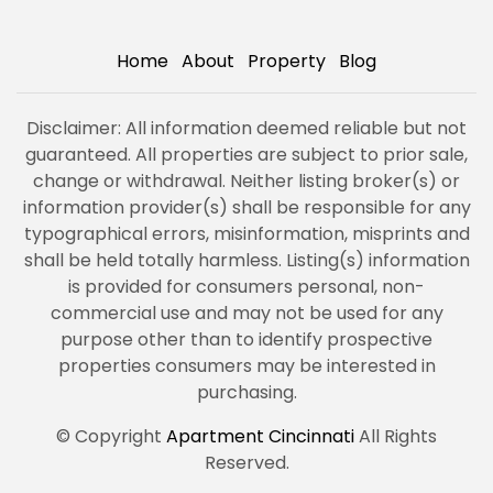
Home
About
Property
Blog
Disclaimer: All information deemed reliable but not
guaranteed. All properties are subject to prior sale,
change or withdrawal. Neither listing broker(s) or
information provider(s) shall be responsible for any
typographical errors, misinformation, misprints and
shall be held totally harmless. Listing(s) information
is provided for consumers personal, non-
commercial use and may not be used for any
purpose other than to identify prospective
properties consumers may be interested in
purchasing.
© Copyright
Apartment Cincinnati
All Rights
Reserved.