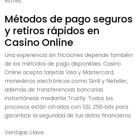
estrés.
Métodos de pago seguros
y retiros rápidos en
Casino Online
Una experiencia sin fricciones depende también
de los métodos de pago disponibles. Casino
Online acepta tarjetas Visa y Mastercard,
monederos electrónicos como Skrill y Neteller,
además de transferencias bancarias
instantáneas mediante Trustly. Todos los
procesos están cifrados con SSL 256‑bits para
garantizar la seguridad de tus datos financieros.
Ventajas clave: