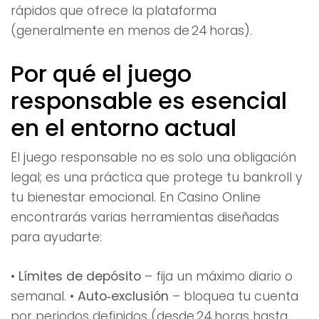
rápidos que ofrece la plataforma
(generalmente en menos de 24 horas).
Por qué el juego
responsable es esencial
en el entorno actual
El juego responsable no es solo una obligación
legal; es una práctica que protege tu bankroll y
tu bienestar emocional. En Casino Online
encontrarás varias herramientas diseñadas
para ayudarte:
•
Límites de depósito
– fija un máximo diario o
semanal. •
Auto‑exclusión
– bloquea tu cuenta
por periodos definidos (desde 24 horas hasta