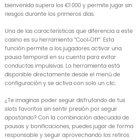
bienvenida supera los €1 000 y permite jugar sin
riesgos durante los primeros días.
Una de las características que diferencia a este
casino es su herramienta “Cool‑Off”. Esta
función permite a los jugadores activar una
pausa temporal en su cuenta para evitar
conductas impulsivas. La herramienta está
disponible directamente desde el menú de
configuración y se activa con solo un clic.
¿Te imaginas poder seguir disfrutando de tus
slots favoritos sin sentir presión por seguir
apostando? Con la combinación adecuada de
pausas y bonificaciones, puedes jugar de forma
responsable y seguir aprovechando los retiros