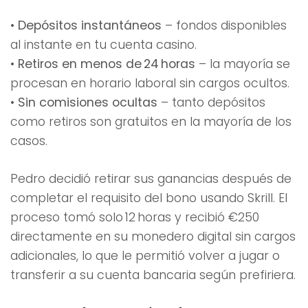
•
Depósitos instantáneos
– fondos disponibles
al instante en tu cuenta casino.
•
Retiros en menos de 24 horas
– la mayoría se
procesan en horario laboral sin cargos ocultos.
•
Sin comisiones ocultas
– tanto depósitos
como retiros son gratuitos en la mayoría de los
casos.
Pedro decidió retirar sus ganancias después de
completar el requisito del bono usando Skrill. El
proceso tomó solo 12 horas y recibió €250
directamente en su monedero digital sin cargos
adicionales, lo que le permitió volver a jugar o
transferir a su cuenta bancaria según prefiriera.