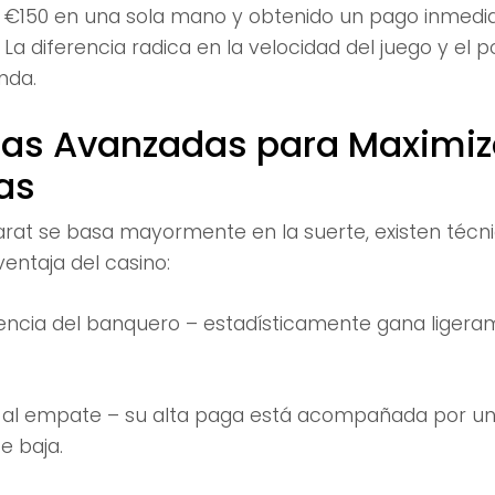
€150 en una sola mano y obtenido un pago inmediato
 La diferencia radica en la velocidad del juego y el p
nda.
ias Avanzadas para Maximiz
as
rat se basa mayormente en la suerte, existen técn
entaja del casino:
encia del banquero – estadísticamente gana liger
 al empate – su alta paga está acompañada por un
 baja.