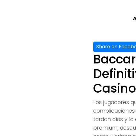
A
Share on Faceb
Baccara
Defini
Casino
Los jugadores q
complicaciones 
tardan días y la
premium, desc