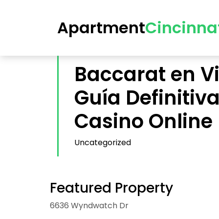
Apartment
Cincinna
Baccarat en Viv
Guía Definitiv
Casino Online
Uncategorized
Featured Property
6636 Wyndwatch Dr