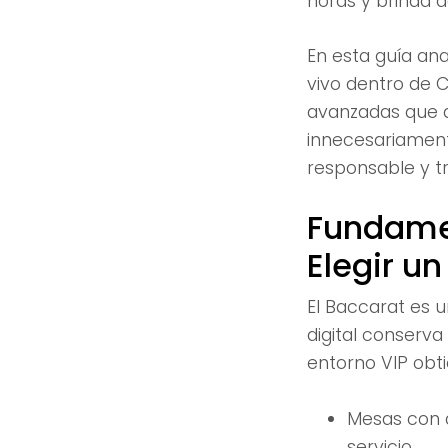
horas y brinda 
En esta guía an
vivo dentro de C
avanzadas que a
innecesariamen
responsable y t
Fundamen
Elegir un
El Baccarat es u
digital conserv
entorno VIP obti
Mesas con 
servicio.