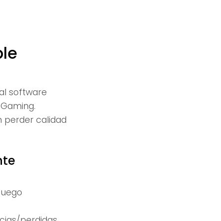
ble
al software
 Gaming.
n perder calidad
nte
“Juego
cias/perdidas.