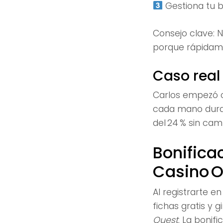
Gestiona tu ba
Consejo clave: 
porque rápidame
Caso real
Carlos empezó c
cada mano dura
del 24 % sin cam
Bonifica
Casino O
Al registrarte en
fichas gratis y 
Quest
. La bonif