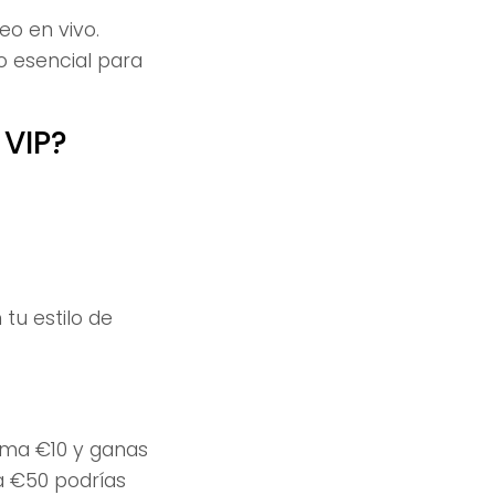
eo en vivo.
o esencial para
 VIP?
tu estilo de
ima €10 y ganas
a €50 podrías