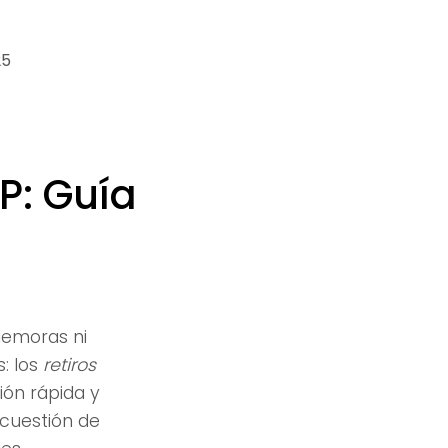
25
P: Guía
demoras ni
: los
retiros
ión rápida y
 cuestión de