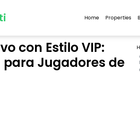
ti
Home
Properties
o con Estilo VIP:
a para Jugadores de