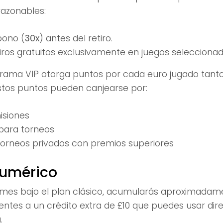
 razonables:
bono (
30x
) antes del retiro.
s giros gratuitos exclusivamente en juegos seleccionad
rama VIP otorga puntos por cada euro jugado tant
Estos puntos pueden canjearse por:
misiones
 para torneos
 torneos privados con premios superiores
numérico
al mes bajo el plan clásico, acumularás aproximadam
lentes a un crédito extra de £10 que puedes usar di
.