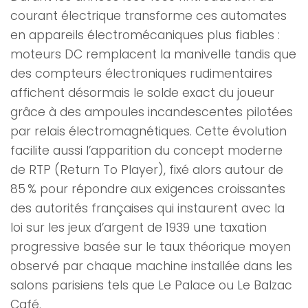
courant électrique transforme ces automates
en appareils électromécaniques plus fiables :
moteurs DC remplacent la manivelle tandis que
des compteurs électroniques rudimentaires
affichent désormais le solde exact du joueur
grâce à des ampoules incandescentes pilotées
par relais électromagnétiques. Cette évolution
facilite aussi l’apparition du concept moderne
de RTP (Return To Player), fixé alors autour de
85 % pour répondre aux exigences croissantes
des autorités françaises qui instaurent avec la
loi sur les jeux d’argent de 1939 une taxation
progressive basée sur le taux théorique moyen
observé par chaque machine installée dans les
salons parisiens tels que Le Palace ou Le Balzac
Café.