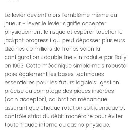
Le levier devient alors l’emblème même du
joueur – lever le levier signifie accepter
physiquement le risque et espérer toucher le
jackpot progressif qui peut dépasser plusieurs
dizaines de milliers de francs selon la
configuration « double line » introduite par Bally
en 1963. Cette mécanique simple mais robuste
pose également les bases techniques
essentielles pour les futurs logiciels : gestion
précise du comptage des pièces insérées
(coin‑acceptor), calibration mécanique
assurant que chaque rotation soit identique et
contrôle strict du débit monétaire pour éviter
toute fraude interne au casino physique.