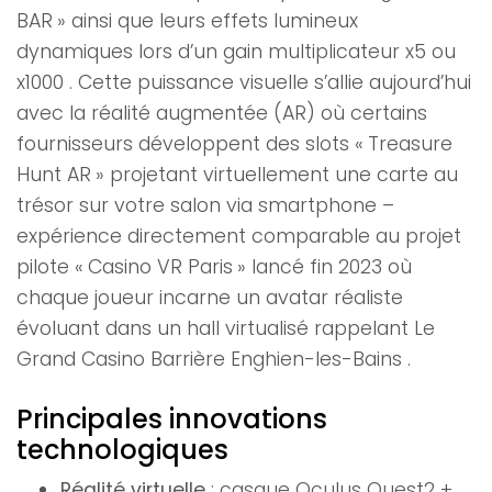
BAR » ainsi que leurs effets lumineux
dynamiques lors d’un gain multiplicateur x5 ou
x1000 . Cette puissance visuelle s’allie aujourd’hui
avec la réalité augmentée (AR) où certains
fournisseurs développent des slots « Treasure
Hunt AR » projetant virtuellement une carte au
trésor sur votre salon via smartphone –
expérience directement comparable au projet
pilote « Casino VR Paris » lancé fin 2023 où
chaque joueur incarne un avatar réaliste
évoluant dans un hall virtualisé rappelant Le
Grand Casino Barrière Enghien-les-Bains .
Principales innovations
technologiques
Réalité virtuelle
: casque Oculus Quest2 +