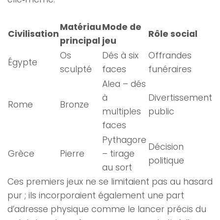
Matériau
Mode de
Civilisation
Rôle social
principal
jeu
Os
Dés à six
Offrandes
Égypte
sculpté
faces
funéraires
Alea – dés
à
Divertissement
Rome
Bronze
multiples
public
faces
Pythagore
Décision
Grèce
Pierre
– tirage
politique
au sort
Ces premiers jeux ne se limitaient pas au hasard
pur ; ils incorporaient également une part
d’adresse physique comme le lancer précis du