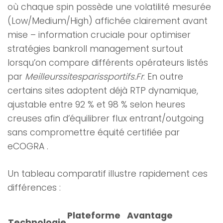
où chaque spin possède une volatilité mesurée
(Low/Medium/High) affichée clairement avant
mise – information cruciale pour optimiser
stratégies bankroll management surtout
lorsqu’on compare différents opérateurs listés
par
Meilleurssitesparissportifs.Fr
. En outre
certains sites adoptent déjà RTP dynamique,
ajustable entre 92 % et 98 % selon heures
creuses afin d’équilibrer flux entrant/outgoing
sans compromettre équité certifiée par
eCOGRA .
Un tableau comparatif illustre rapidement ces
différences :
Plateforme
Avantage
Technologie