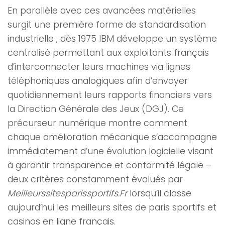
En parallèle avec ces avancées matérielles
surgit une première forme de standardisation
industrielle ; dès 1975 IBM développe un système
centralisé permettant aux exploitants français
d’interconnecter leurs machines via lignes
téléphoniques analogiques afin d’envoyer
quotidiennement leurs rapports financiers vers
la Direction Générale des Jeux (DGJ). Ce
précurseur numérique montre comment
chaque amélioration mécanique s’accompagne
immédiatement d’une évolution logicielle visant
à garantir transparence et conformité légale –
deux critères constamment évalués par
Meilleurssitesparissportifs.Fr
lorsqu’il classe
aujourd’hui les meilleurs sites de paris sportifs et
casinos en ligne français.