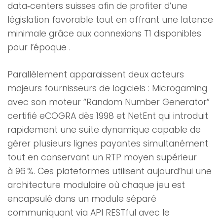
data‑centers suisses afin de profiter d’une
législation favorable tout en offrant une latence
minimale grâce aux connexions T1 disponibles
pour l’époque .
Parallèlement apparaissent deux acteurs
majeurs fournisseurs de logiciels : Microgaming
avec son moteur “Random Number Generator”
certifié eCOGRA dès 1998 et NetEnt qui introduit
rapidement une suite dynamique capable de
gérer plusieurs lignes payantes simultanément
tout en conservant un RTP moyen supérieur
à 96 %. Ces plateformes utilisent aujourd’hui une
architecture modulaire où chaque jeu est
encapsulé dans un module séparé
communiquant via API RESTful avec le