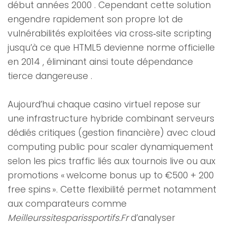
début années 2000 . Cependant cette solution
engendre rapidement son propre lot de
vulnérabilités exploitées via cross‑site scripting
jusqu’à ce que HTML5 devienne norme officielle
en 2014 , éliminant ainsi toute dépendance
tierce dangereuse .
Aujourd’hui chaque casino virtuel repose sur
une infrastructure hybride combinant serveurs
dédiés critiques (gestion financière) avec cloud
computing public pour scaler dynamiquement
selon les pics traffic liés aux tournois live ou aux
promotions « welcome bonus up to €500 + 200
free spins ». Cette flexibilité permet notamment
aux comparateurs comme
Meilleurssitesparissportifs.Fr
d’analyser