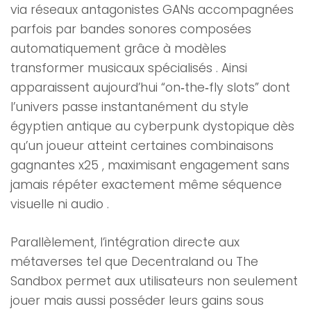
via réseaux antagonistes GANs accompagnées
parfois par bandes sonores composées
automatiquement grâce à modèles
transformer musicaux spécialisés . Ainsi
apparaissent aujourd’hui “on‑the‑fly slots” dont
l’univers passe instantanément du style
égyptien antique au cyberpunk dystopique dès
qu’un joueur atteint certaines combinaisons
gagnantes x25 , maximisant engagement sans
jamais répéter exactement même séquence
visuelle ni audio .
Parallèlement, l’intégration directe aux
métaverses tel que Decentraland ou The
Sandbox permet aux utilisateurs non seulement
jouer mais aussi posséder leurs gains sous