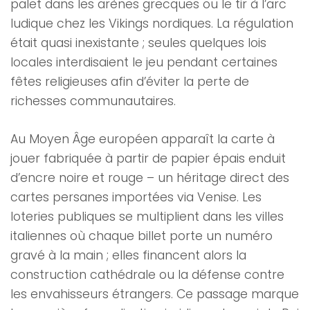
palet dans les arènes grecques ou le tir à l’arc
ludique chez les Vikings nordiques. La régulation
était quasi inexistante ; seules quelques lois
locales interdisaient le jeu pendant certaines
fêtes religieuses afin d’éviter la perte de
richesses communautaires.
Au Moyen Âge européen apparaît la carte à
jouer fabriquée à partir de papier épais enduit
d’encre noire et rouge – un héritage direct des
cartes persanes importées via Venise. Les
loteries publiques se multiplient dans les villes
italiennes où chaque billet porte un numéro
gravé à la main ; elles financent alors la
construction cathédrale ou la défense contre
les envahisseurs étrangers. Ce passage marque