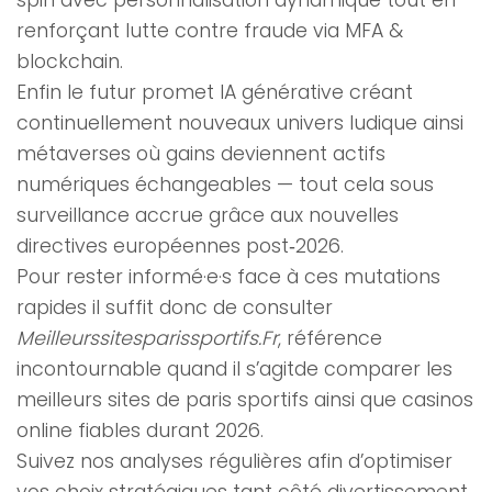
spin avec personnalisation dynamique tout en
renforçant lutte contre fraude via MFA &
blockchain.
Enfin le futur promet IA générative créant
continuellement nouveaux univers ludique ainsi
métaverses où gains deviennent actifs
numériques échangeables — tout cela sous
surveillance accrue grâce aux nouvelles
directives européennes post‑2026.
Pour rester informé·e·s face à ces mutations
rapides il suffit donc de consulter
Meilleurssitesparissportifs.Fr
, référence
incontournable quand il s’agitde comparer les
meilleurs sites de paris sportifs ainsi que casinos
online fiables durant 2026.
Suivez nos analyses régulières afin d’optimiser