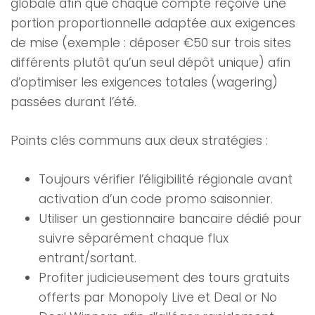
globale afin que chaque compte reçoive une
portion proportionnelle adaptée aux exigences
de mise (exemple : déposer €50 sur trois sites
différents plutôt qu’un seul dépôt unique) afin
d’optimiser les exigences totales (wagering)
passées durant l’été.​
Points clés communs aux deux stratégies :
Toujours vérifier l’éligibilité régionale avant
activation d’un code promo saisonnier.
Utiliser un gestionnaire bancaire dédié pour
suivre séparément chaque flux
entrant/sortant.
Profiter judicieusement des tours gratuits
offerts par Monopoly Live et Deal or No