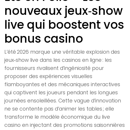
nouveaux jeux‑show
live qui boostent vos
bonus casino
L’été 2026 marque une véritable explosion des
jeux‑show live dans les casinos en ligne : les
fournisseurs rivalisent d’ingéniosité pour
proposer des expériences visuelles
flamboyantes et des mécaniques interactives
qui captivent les joueurs pendant les longues
journées ensoleillées. Cette vague d’innovation
ne se contente pas d’animer les tables ; elle
transforme le modèle économique du live
casino en injectant des promotions saisonnières