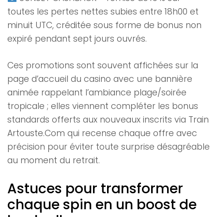
toutes les pertes nettes subies entre 18h00 et
minuit UTC, créditée sous forme de bonus non
expiré pendant sept jours ouvrés.
Ces promotions sont souvent affichées sur la
page d’accueil du casino avec une bannière
animée rappelant l’ambiance plage/soirée
tropicale ; elles viennent compléter les bonus
standards offerts aux nouveaux inscrits via Train
Artouste.Com qui recense chaque offre avec
précision pour éviter toute surprise désagréable
au moment du retrait.
Astuces pour transformer
chaque spin en un boost de