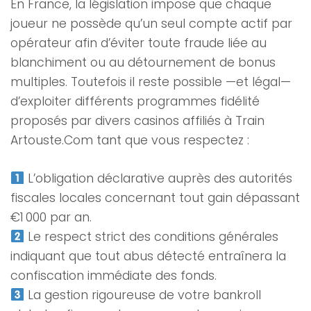
En France, la législation impose que chaque
joueur ne possède qu’un seul compte actif par
opérateur afin d’éviter toute fraude liée au
blanchiment ou au détournement de bonus
multiples. Toutefois il reste possible —et légal—
d’exploiter différents programmes fidélité
proposés par divers casinos affiliés à Train
Artouste.Com tant que vous respectez :
L’obligation déclarative auprès des autorités
fiscales locales concernant tout gain dépassant
€1 000 par an.
Le respect strict des conditions générales
indiquant que tout abus détecté entraînera la
confiscation immédiate des fonds.
La gestion rigoureuse de votre bankroll