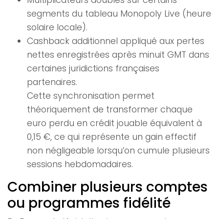
segments du tableau Monopoly Live (heure
solaire locale).
Cashback additionnel appliqué aux pertes
nettes enregistrées après minuit GMT dans
certaines juridictions françaises
partenaires.
Cette synchronisation permet
théoriquement de transformer chaque
euro perdu en crédit jouable équivalent à
0,15 €, ce qui représente un gain effectif
non négligeable lorsqu’on cumule plusieurs
sessions hebdomadaires.​
Combiner plusieurs comptes
ou programmes fidélité