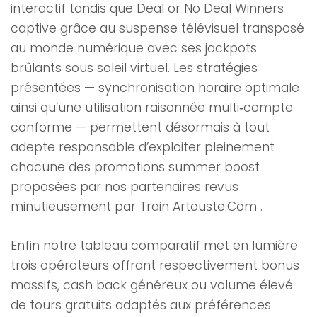
interactif tandis que Deal or No Deal Winners
captive grâce au suspense télévisuel transposé
au monde numérique avec ses jackpots
brûlants sous soleil virtuel. Les stratégies
présentées — synchronisation horaire optimale
ainsi qu’une utilisation raisonnée multi‑compte
conforme — permettent désormais à tout
adepte responsable d’exploiter pleinement
chacune des promotions summer boost
proposées par nos partenaires revus
minutieusement par Train Artouste.Com .
Enfin notre tableau comparatif met en lumière
trois opérateurs offrant respectivement bonus
massifs, cash back généreux ou volume élevé
de tours gratuits adaptés aux préférences