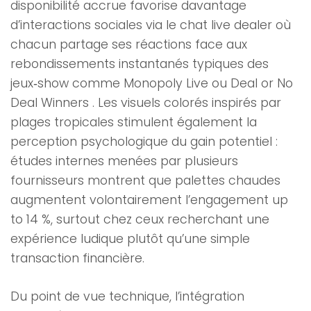
disponibilité accrue favorise davantage
d’interactions sociales via le chat live dealer où
chacun partage ses réactions face aux
rebondissements instantanés typiques des
jeux‑show comme Monopoly Live ou Deal or No
Deal Winners . Les visuels colorés inspirés par
plages tropicales stimulent également la
perception psychologique du gain potentiel :
études internes menées par plusieurs
fournisseurs montrent que palettes chaudes
augmentent volontairement l’engagement up
to 14 %, surtout chez ceux recherchant une
expérience ludique plutôt qu’une simple
transaction financière.
Du point de vue technique, l’intégration