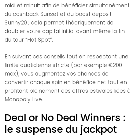
midi et minuit afin de bénéficier simultanément
du cashback Sunset et du boost deposit
Sunny20 ; cela permet théoriquement de
doubler votre capital initial avant même la fin
du tour “Hot Spot”.
En suivant ces conseils tout en respectant une
limite quotidienne stricte (par exemple €200
max), vous augmentez vos chances de
convertir chaque spin en bénéfice net tout en
profitant pleinement des offres estivales liées à
Monopoly Live.
Deal or No Deal Winners :
le suspense du jackpot