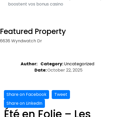
boostent vos bonus casino
Featured Property
6636 Wyndwatch Dr
Author:
Category:
Uncategorized
Date:
October 22, 2025
Share on Facebook
Tweet
Share on LinkedIn
Été en Folie – Les