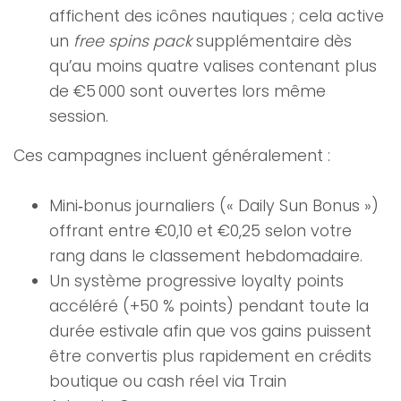
affichent des icônes nautiques ; cela active
un
free spins pack
supplémentaire dès
qu’au moins quatre valises contenant plus
de €5 000 sont ouvertes lors même
session.​
Ces campagnes incluent généralement :
Mini‑bonus journaliers (« Daily Sun Bonus »)
offrant entre €0,10 et €0,25 selon votre
rang dans le classement hebdomadaire.
Un système progressive loyalty points
accéléré (+50 % points) pendant toute la
durée estivale afin que vos gains puissent
être convertis plus rapidement en crédits
boutique ou cash réel via Train