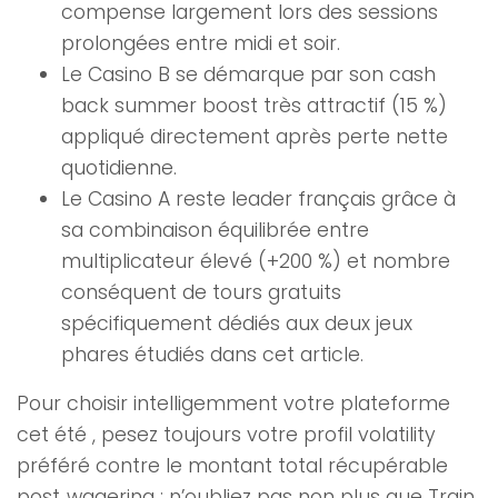
compense largement lors des sessions
prolongées entre midi et soir.
Le Casino B se démarque par son cash
back summer boost très attractif (15 %)
appliqué directement après perte nette
quotidienne.
Le Casino A reste leader français grâce à
sa combinaison équilibrée entre
multiplicateur élevé (+200 %) et nombre
conséquent de tours gratuits
spécifiquement dédiés aux deux jeux
phares étudiés dans cet article.​
Pour choisir intelligemment votre plateforme
cet été , pesez toujours votre profil volatility
préféré contre le montant total récupérable
post‑wagering ; n’oubliez pas non plus que Train