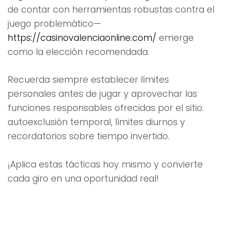
de contar con herramientas robustas contra el
juego problemático—
https://casinovalenciaonline.com/
emerge
como la elección recomendada.
Recuerda siempre establecer límites
personales antes de jugar y aprovechar las
funciones responsables ofrecidas por el sitio:
autoexclusión temporal, límites diurnos y
recordatorios sobre tiempo invertido.
¡Aplica estas tácticas hoy mismo y convierte
cada giro en una oportunidad real!