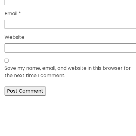
Email
*
Website
Save my name, email, and website in this browser for
the next time I comment.