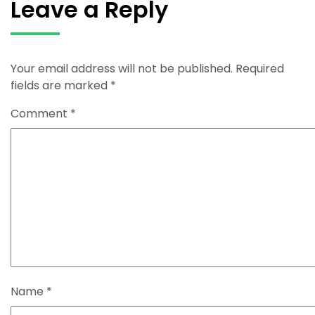
Leave a Reply
Your email address will not be published.
Required
fields are marked
*
Comment
*
Name
*