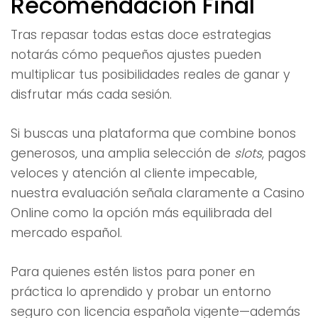
Recomendación Final
Tras repasar todas estas doce estrategias
notarás cómo pequeños ajustes pueden
multiplicar tus posibilidades reales de ganar y
disfrutar más cada sesión.
Si buscas una plataforma que combine bonos
generosos, una amplia selección de
slots
, pagos
veloces y atención al cliente impecable,
nuestra evaluación señala claramente a Casino
Online como la opción más equilibrada del
mercado español.
Para quienes estén listos para poner en
práctica lo aprendido y probar un entorno
seguro con licencia española vigente—además