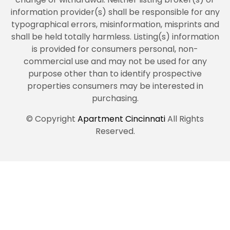
information provider(s) shall be responsible for any
typographical errors, misinformation, misprints and
shall be held totally harmless. Listing(s) information
is provided for consumers personal, non-
commercial use and may not be used for any
purpose other than to identify prospective
properties consumers may be interested in
purchasing.
© Copyright
Apartment Cincinnati
All Rights
Reserved.