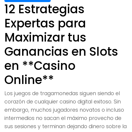
12 Estrategias
Expertas para
Maximizar tus
Ganancias en Slots
en **Casino
Online**
Los juegos de tragamonedas siguen siendo el
corazón de cualquier casino digital exitoso. Sin
embargo, muchos jugadores novatos o incluso
intermedios no sacan el máximo provecho de
sus sesiones y terminan dejando dinero sobre la