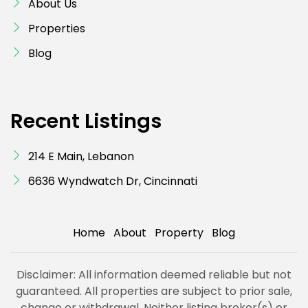
About Us
Properties
Blog
Recent Listings
214 E Main, Lebanon
6636 Wyndwatch Dr, Cincinnati
Home
About
Property
Blog
Disclaimer: All information deemed reliable but not
guaranteed. All properties are subject to prior sale,
change or withdrawal. Neither listing broker(s) or