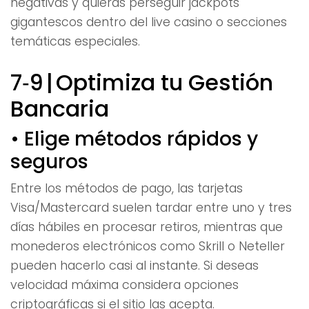
negativas y quieras perseguir jackpots
gigantescos dentro del live casino o secciones
temáticas especiales.
7‑9 | Optimiza tu Gestión
Bancaria
• Elige métodos rápidos y
seguros
Entre los métodos de pago, las tarjetas
Visa/Mastercard suelen tardar entre uno y tres
días hábiles en procesar retiros, mientras que
monederos electrónicos como Skrill o Neteller
pueden hacerlo casi al instante. Si deseas
velocidad máxima considera opciones
criptográficas si el sitio las acepta.