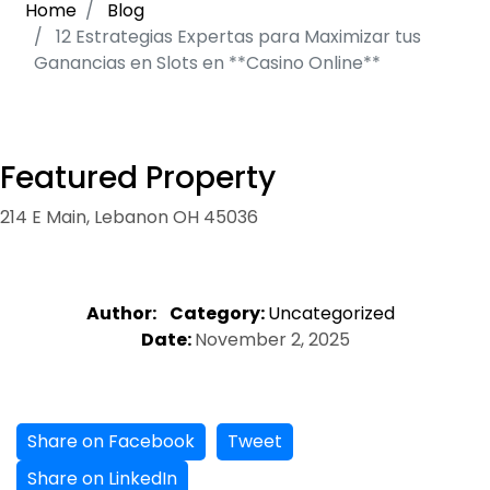
Home
Blog
12 Estrategias Expertas para Maximizar tus
Ganancias en Slots en **Casino Online**
Featured Property
214 E Main, Lebanon OH 45036
Author:
Category:
Uncategorized
Date:
November 2, 2025
Share on Facebook
Tweet
Share on LinkedIn