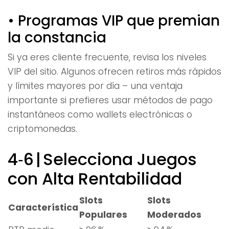
• Programas VIP que premian
la constancia
Si ya eres cliente frecuente, revisa los niveles
VIP del sitio. Algunos ofrecen retiros más rápidos
y límites mayores por día – una ventaja
importante si prefieres usar métodos de pago
instantáneos como wallets electrónicas o
criptomonedas.
4‑6 | Selecciona Juegos
con Alta Rentabilidad
Slots
Slots
Característica
Populares
Moderados