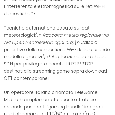
l’interferenza elettromagnetica sulle reti Wi-Fi
domestiche.*\
Tecniche automatiche basate sui dati
meteorologici:
\n
Raccolta meteo regionale via
API OpenWeatherMap ogni ora;\n
Calcolo
predittivo della congestione Wi-Fi locale usando
modelli regressivi;\n* Applicazione dello shaper
SDN per privilegiare pacchetti RTP/RTCP
destinati allo streaming game sopra download
OTT contemporanei.
Un operatore italiano chiamato TeleGame
Mobile ha implementato queste strategie
creando pacchetti “gaming bundle” integrati
negli abbonamenti LTE/5G premium:\na)