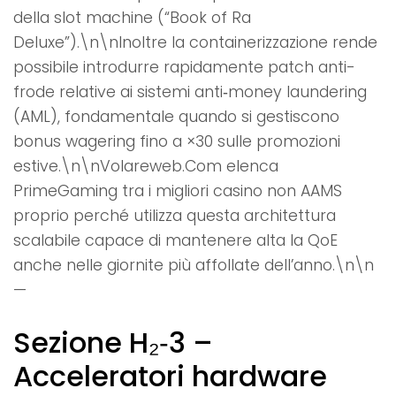
della slot machine (“Book of Ra
Deluxe”).\n\nInoltre la containerizzazione rende
possibile introdurre rapidamente patch anti-
frode relative ai sistemi anti‐money laundering
(AML), fondamentale quando si gestiscono
bonus wagering fino a ×30 sulle promozioni
estive.\n\nVolareweb.Com elenca
PrimeGaming tra i migliori casino non AAMS
proprio perché utilizza questa architettura
scalabile capace di mantenere alta la QoE
anche nelle giornite più affollate dell’anno.\n\n
—
Sezione H₂‑3 –
Acceleratori hardware