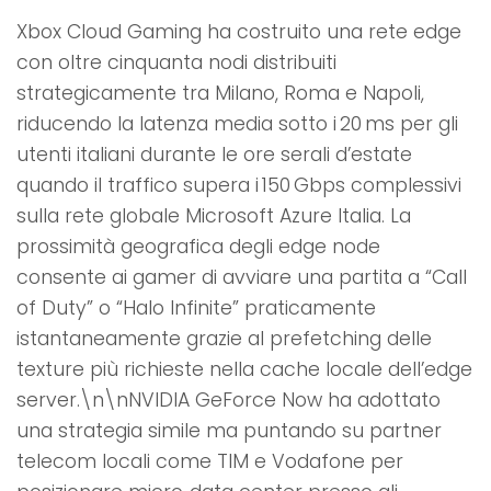
Xbox Cloud Gaming ha costruito una rete edge
con oltre cinquanta nodi distribuiti
strategicament​e tra Milano, Roma e Napoli,
riducendo la latenza media sotto i 20 ms per gli
utenti italiani durante le ore serali d’estate
quando il traffico supera i 150 Gbps complessivi
sulla rete globale Microsoft Azure Italia. La
prossimità geografica degli edge node
consente ai gamer di avviare una partita a “Call
of Duty” o “Halo Infinite” praticamente
istantaneamente grazie al prefetching delle
texture più richieste nella cache locale dell’edge
server.\n\nNVIDIA GeForce Now ha adottato
una strategia simile ma puntando su partner
telecom locali come TIM e Vodafone per