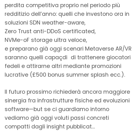
perdita competitiva proprio nel periodo più
redditizio dell’anno: quelli che investono ora in
soluzioni SDN weather-aware,
Zero Trust anti-DDoS certificated,
NVMe-oF storage ultra veloce,
e preparano già oggi scenari Metaverse AR/VR
saranno quelli capaçdi di trattenere giocatori
fedeli e attirarne altri mediante promozioni
lucrative (£500 bonus summer splash ecc.).
Il futuro prossimo richiederà ancora maggiore
sinergia fra infrastrutture fisiche ed evoluzioni
software—but se ci guardiamo intorno
vediamo già oggi voluti passi concreti
compatti dagli insight pubblicat​⁠​​…