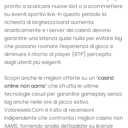
pronto a scaricare nuove slot o a scommettere
su eventi sportivi live. In questo periodo la
richiesta di larghezza band aumenta
drasticamente e i server dei casinò devono
garantire una latenza quasi nulla per evitare lag
che possano rovinare l’esperienza di gioco e
diminuire il ritorno al player (RTP) percepito
dagli utenti più esigenti.
Scopri anche le migliori offerte su un “
casinò
online non aams
” che sfrutta le ultime
tecnologie cloud per garantire gameplay senza
lag anche nelle ore di picco estivo.
Volareweb.Com è il sito di recensioni
indipendente che confronta i migliori casino non
AAMS, fornendo analisi dettagliate su licenze