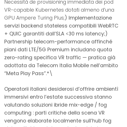
Necessità de provisioning immediata dei pod
VR-capable Kubernetes dotati almeno d’una
GPU Ampere Turing Plus;
) Implementazione
servizi backend stateless compatibili WebRTC
+ QUIC garantiti dall’SLA <30 ms latency;
)
Partnership telecom-performance affinché
piani dati LTE/5G Premium includano quota
zero-rating specifica VR traffic — pratica già
adottata da Telecom Italia Mobile nell’ambito
“Meta Play Pass”.*\
Operatorii italiani desiderosi d’offrire ambientì
immersivi entro l’estate successiva stanno
valutando soluzioni ibride mix-edge / fog
computing : parti critiche della scena VR
vengono elaborate localmente sull’hub fog