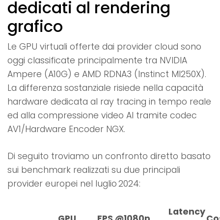
dedicati al rendering
grafico
Le GPU virtuali offerte dai provider cloud sono
oggi classificate principalmente tra NVIDIA
Ampere (A10G) e AMD RDNA3 (Instinct MI250X).
La differenza sostanziale risiede nella capacità
hardware dedicata al ray tracing in tempo reale
ed alla compressione video AI tramite codec
AV1/Hardware Encoder NGX.
Di seguito troviamo un confronto diretto basato
sui benchmark realizzati su due principali
provider europei nel luglio 2024:
Latency
GPU
FPS @1080p
Co