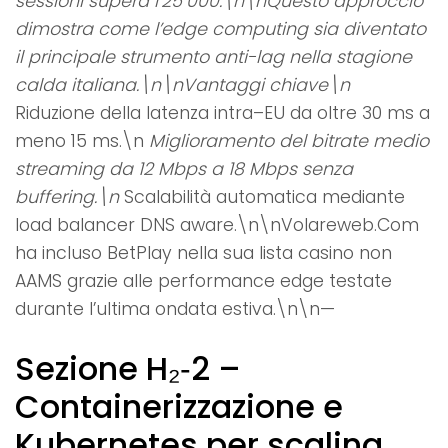
sessioni supera i 25 000.\n\nQuesto approccio
dimostra come l’edge computing sia diventato
il principale strumento anti-lag nella stagione
calda italiana.\n\nVantaggi chiave\n
Riduzione della latenza intra–EU da oltre 30 ms a
meno 15 ms.\n
Miglioramento del bitrate medio
streaming da 12 Mbps a 18 Mbps senza
buffering.\n
Scalabilità automatica mediante
load balancer DNS aware.\n\nVolareweb.Com
ha incluso BetPlay nella sua lista casino non
AAMS grazie alle performance edge testate
durante l’ultima ondata estiva.\n\n—
Sezione H₂‑2 –
Containerizzazione e
Kubernetes per scaling