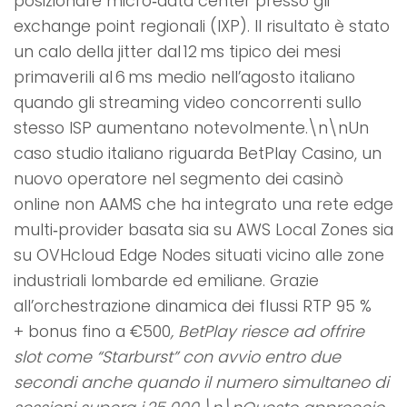
posizionare micro‑data center presso gli
exchange point regionali (IXP). Il risultato è stato
un calo della jitter dal 12 ms tipico dei mesi
primaverili al 6 ms medio nell’agosto italiano
quando gli streaming video concorrenti sullo
stesso ISP aumentano notevolmente.\n\nUn
caso studio italiano riguarda BetPlay Casino, un
nuovo operatore nel segmento dei casinò
online non AAMS che ha integrato una rete edge
multi‑provider basata sia su AWS Local Zones sia
su OVHcloud Edge Nodes situati vicino alle zone
industriali lombarde ed emiliane. Grazie
all’orchestrazione dinamica dei flussi RTP 95 %
+ bonus fino a €500
, BetPlay riesce ad offrire
slot come “Starburst” con avvio entro due
secondi anche quando il numero simultaneo di