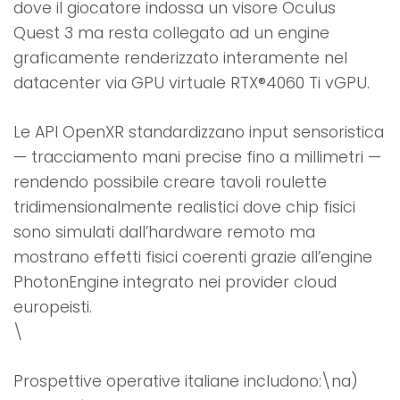
dove il giocatore indossa un visore Oculus
Quest 3 ma resta collegato ad un engine
graficamente renderizzato interamente nel
datacenter via GPU virtuale RTX®4060 Ti vGPU.
Le API OpenXR standardizzano input sensoristica
— tracciamento mani precise fino a millimetri —
rendendo possibile creare tavoli roulette
tridimensionalmente realistici dove chip fisici
sono simulati dall’hardware remoto ma
mostrano effetti fisici coerenti grazie all’engine
PhotonEngine integrato nei provider cloud
europeisti.
\
Prospettive operative italiane includono:\na)