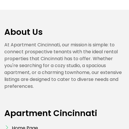
About Us
At Apartment Cincinnati, our mission is simple: to
connect prospective tenants with the ideal rental
properties that Cincinnati has to offer. Whether
you're searching for a cozy studio, a spacious
apartment, or a charming townhome, our extensive
listings are designed to cater to diverse needs and
preferences.
Apartment Cincinnati
Home Page