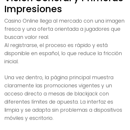
Impresiones
Casino Online llega al mercado con una imagen
fresca y una oferta orientada a jugadores que
buscan valor real.
Al registrarse, el proceso es rápido y está
disponible en español, lo que reduce la fricción
inicial.
Una vez dentro, la página principal muestra
claramente las promociones vigentes y un
acceso directo a mesas de blackjack con
diferentes límites de apuesta. La interfaz es
limpia y se adapta sin problemas a dispositivos
móviles y escritorio.