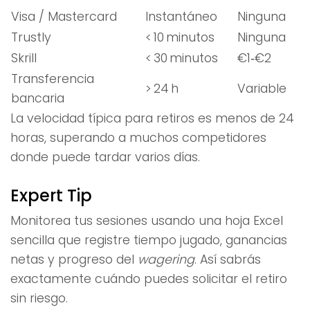
Visa / Mastercard
Instantáneo
Ninguna
Trustly
< 10 minutos
Ninguna
Skrill
< 30 minutos
€1‑€2
Transferencia
> 24 h
Variable
bancaria
La velocidad típica para retiros es menos de 24
horas, superando a muchos competidores
donde puede tardar varios días.
Expert Tip
Monitorea tus sesiones usando una hoja Excel
sencilla que registre tiempo jugado, ganancias
netas y progreso del
wagering
. Así sabrás
exactamente cuándo puedes solicitar el retiro
sin riesgo.