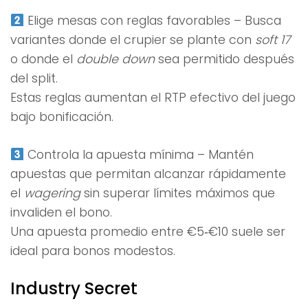
Elige mesas con reglas favorables – Busca
variantes donde el crupier se plante con
soft 17
o donde el
double down
sea permitido después
del split.
Estas reglas aumentan el RTP efectivo del juego
bajo bonificación.
Controla la apuesta mínima – Mantén
apuestas que permitan alcanzar rápidamente
el
wagering
sin superar límites máximos que
invaliden el bono.
Una apuesta promedio entre €5‑€10 suele ser
ideal para bonos modestos.
Industry Secret