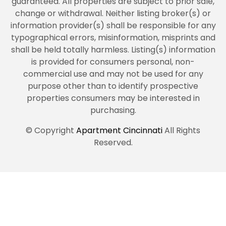
guaranteed. All properties are subject to prior sale,
change or withdrawal. Neither listing broker(s) or
information provider(s) shall be responsible for any
typographical errors, misinformation, misprints and
shall be held totally harmless. Listing(s) information
is provided for consumers personal, non-
commercial use and may not be used for any
purpose other than to identify prospective
properties consumers may be interested in
purchasing.
© Copyright
Apartment Cincinnati
All Rights
Reserved.