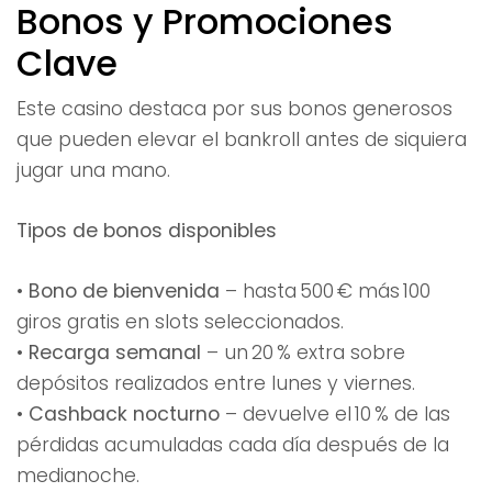
Bonos y Promociones
Clave
Este casino destaca por sus bonos generosos
que pueden elevar el bankroll antes de siquiera
jugar una mano.
Tipos de bonos disponibles
•
Bono de bienvenida
– hasta 500 € más 100
giros gratis en slots seleccionados.
•
Recarga semanal
– un 20 % extra sobre
depósitos realizados entre lunes y viernes.
•
Cashback nocturno
– devuelve el 10 % de las
pérdidas acumuladas cada día después de la
medianoche.