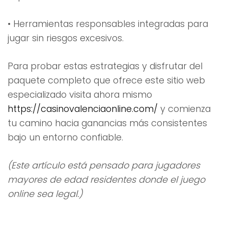
• Herramientas responsables integradas para
jugar sin riesgos excesivos.
Para probar estas estrategias y disfrutar del
paquete completo que ofrece este sitio web
especializado visita ahora mismo
https://casinovalenciaonline.com/
y comienza
tu camino hacia ganancias más consistentes
bajo un entorno confiable.
(Este artículo está pensado para jugadores
mayores de edad residentes donde el juego
online sea legal.)