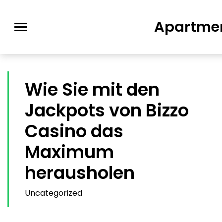
Apartme
Wie Sie mit den
Jackpots von Bizzo
Casino das
Maximum
herausholen
Uncategorized