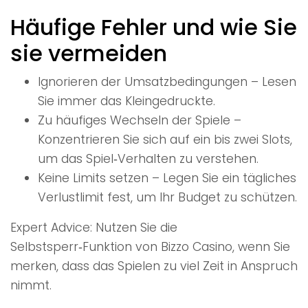
Häufige Fehler und wie Sie
sie vermeiden
Ignorieren der Umsatzbedingungen – Lesen
Sie immer das Kleingedruckte.
Zu häufiges Wechseln der Spiele –
Konzentrieren Sie sich auf ein bis zwei Slots,
um das Spiel‑Verhalten zu verstehen.
Keine Limits setzen – Legen Sie ein tägliches
Verlustlimit fest, um Ihr Budget zu schützen.
Expert Advice: Nutzen Sie die
Selbstsperr‑Funktion von Bizzo Casino, wenn Sie
merken, dass das Spielen zu viel Zeit in Anspruch
nimmt.