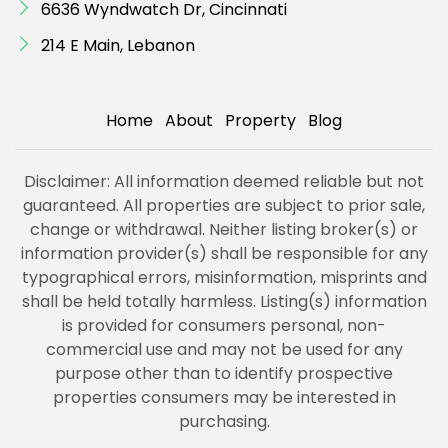
6636 Wyndwatch Dr, Cincinnati
214 E Main, Lebanon
Home
About
Property
Blog
Disclaimer: All information deemed reliable but not
guaranteed. All properties are subject to prior sale,
change or withdrawal. Neither listing broker(s) or
information provider(s) shall be responsible for any
typographical errors, misinformation, misprints and
shall be held totally harmless. Listing(s) information
is provided for consumers personal, non-
commercial use and may not be used for any
purpose other than to identify prospective
properties consumers may be interested in
purchasing.