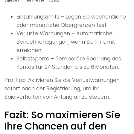
bietet mehrere Tools:
Einzahlungslimits – Legen Sie wöchentliche
oder monatliche Obergrenzen fest.
Verluste‑Warnungen – Automatische
Benachrichtigungen, wenn Sie Ihr Limit
erreichen.
Selbstsperre – Temporäre Sperrung des
Kontos für 24 Stunden bis zu 6 Monaten.
Pro Tipp: Aktivieren Sie die Verlustwarnungen
sofort nach der Registrierung, um Ihr
Spielverhalten von Anfang an zu steuern.
Fazit: So maximieren Sie
Ihre Chancen auf den