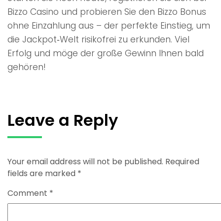
Bizzo Casino und probieren Sie den Bizzo Bonus
ohne Einzahlung aus – der perfekte Einstieg, um
die Jackpot‑Welt risikofrei zu erkunden. Viel
Erfolg und möge der große Gewinn Ihnen bald
gehören!
Leave a Reply
Your email address will not be published.
Required
fields are marked
*
Comment
*