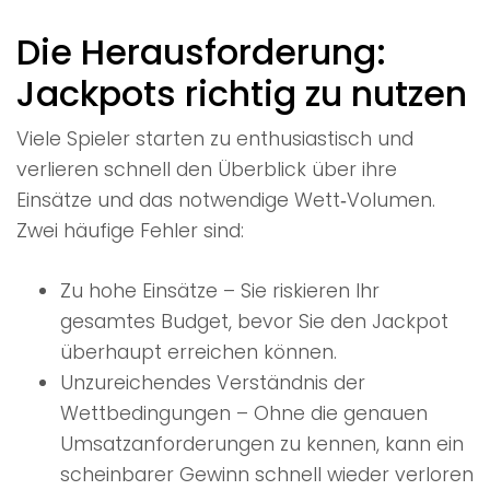
Die Herausforderung:
Jackpots richtig zu nutzen
Viele Spieler starten zu enthusiastisch und
verlieren schnell den Überblick über ihre
Einsätze und das notwendige Wett‑Volumen.
Zwei häufige Fehler sind:
Zu hohe Einsätze – Sie riskieren Ihr
gesamtes Budget, bevor Sie den Jackpot
überhaupt erreichen können.
Unzureichendes Verständnis der
Wettbedingungen – Ohne die genauen
Umsatzanforderungen zu kennen, kann ein
scheinbarer Gewinn schnell wieder verloren