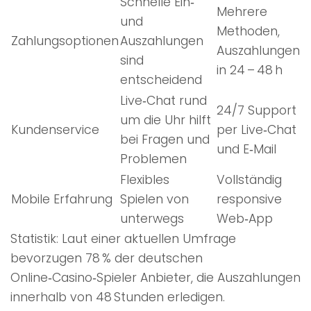
Schnelle Ein‑
Mehrere
und
Methoden,
Zahlungsoptionen
Auszahlungen
Auszahlungen
sind
in 24 – 48 h
entscheidend
Live‑Chat rund
24/7 Support
um die Uhr hilft
Kundenservice
per Live‑Chat
bei Fragen und
und E‑Mail
Problemen
Flexibles
Vollständig
Mobile Erfahrung
Spielen von
responsive
unterwegs
Web‑App
Statistik: Laut einer aktuellen Umfrage
bevorzugen 78 % der deutschen
Online‑Casino‑Spieler Anbieter, die Auszahlungen
innerhalb von 48 Stunden erledigen.