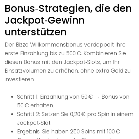
Bonus‑Strategien, die den
Jackpot‑Gewinn
unterstützen
Der Bizzo Willkommensbonus verdoppelt Ihre
erste Einzahlung bis zu 500 €. Kombinieren Sie
diesen Bonus mit den Jackpot‑Slots, um Ihr
Einsatzvolumen zu erhöhen, ohne extra Geld zu
investieren.
Schritt 1: Einzahlung von 50 € → Bonus von
50 € erhalten.
Schritt 2: Setzen Sie 0,20 € pro Spin in einem
Jackpot‑Slot.
Ergebnis: Sie haben 250 Spins mit 100 €