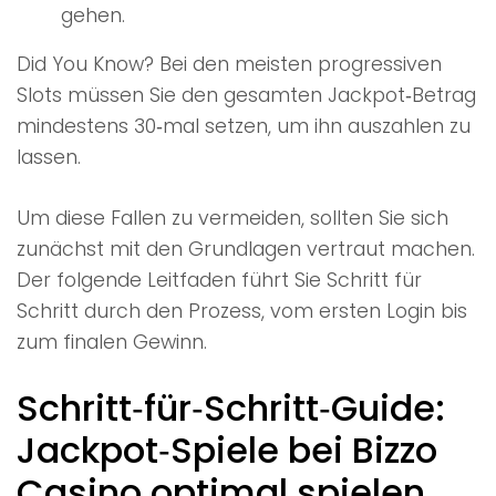
gehen.
Did You Know? Bei den meisten progressiven
Slots müssen Sie den gesamten Jackpot‑Betrag
mindestens 30‑mal setzen, um ihn auszahlen zu
lassen.
Um diese Fallen zu vermeiden, sollten Sie sich
zunächst mit den Grundlagen vertraut machen.
Der folgende Leitfaden führt Sie Schritt für
Schritt durch den Prozess, vom ersten Login bis
zum finalen Gewinn.
Schritt‑für‑Schritt‑Guide:
Jackpot‑Spiele bei Bizzo
Casino optimal spielen