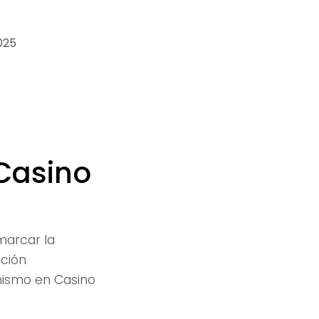
025
Casino
marcar la
ación
 mismo en Casino