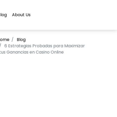
Blog
About Us
Home
Blog
6 Estrategias Probadas para Maximizar
tus Ganancias en Casino Online