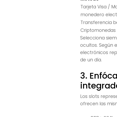
Tarjeta Visa / M
monedero electró
Transferencia b
Criptomonedas 
Selecciona sie
ocultos. Según e
electrónicos re
de un día.
3. Enfóc
integrad
Los slots repres
ofrecen las mis