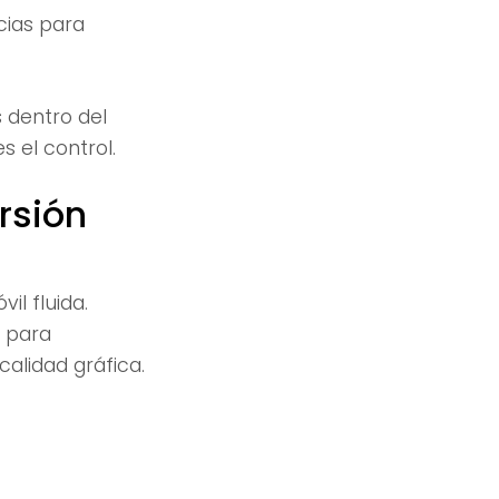
ncias para
 dentro del
s el control.
ersión
il fluida.
p para
calidad gráfica.