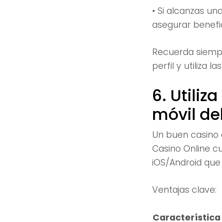
• Si alcanzas u
asegurar benefic
Recuerda siempr
perfil y utiliza 
6. Utiliz
móvil del
Un buen casino d
Casino Online c
iOS/Android que 
Ventajas clave:
Característica