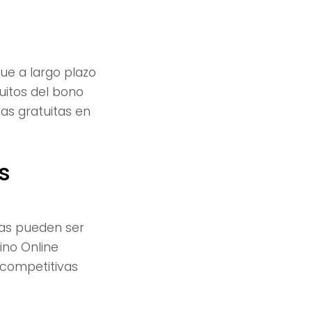
que a largo plazo
uitos del bono
as gratuitas en
s
vas pueden ser
ino Online
 competitivas