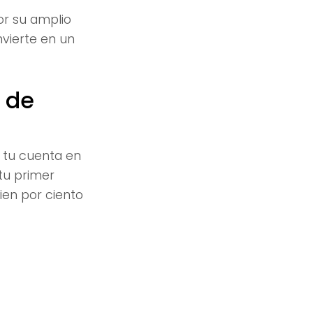
or su amplio
nvierte en un
 de
r tu cuenta en
tu primer
ien por ciento