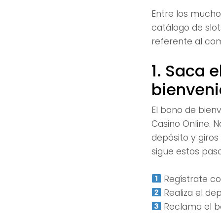
Entre los muchos
catálogo de slot
referente al co
1. Saca 
bienven
El bono de bienv
Casino Online. 
depósito y giros
sigue estos paso
Regístrate con
Realiza el de
Reclama el bo