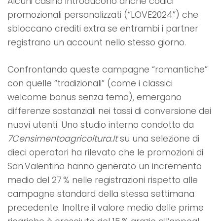
Alcuni casinò introducono anche codici
promozionali personalizzati (“LOVE2024”) che
sbloccano crediti extra se entrambi i partner
registrano un account nello stesso giorno.
Confrontando queste campagne “romantiche”
con quelle “tradizionali” (come i classici
welcome bonus senza tema), emergono
differenze sostanziali nei tassi di conversione dei
nuovi utenti. Uno studio interno condotto da
7Censimentoagricoltura.It
su una selezione di
dieci operatori ha rilevato che le promozioni di
San Valentino hanno generato un incremento
medio del 27 % nelle registrazioni rispetto alle
campagne standard della stessa settimana
precedente. Inoltre il valore medio delle prime