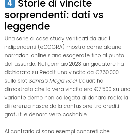
Storie di vincite
sorprendenti: dati vs
leggende
Una serie di case study verificati da audit
indipendenti (eCOGRA) mostra come alcune
narrazioni online siano esagerate fino al punto
dell’assurdo. Nel gennaio 2023 un giocatore ha
dichiarato su Reddit una vincita da €750 000
sulla slot
Santa’s Mega Reel
. L’audit ha
dimostrato che la vera vincita era €7 500 su una
variante demo non collegata al denaro reale; la
differenza nasce dalla confusione tra crediti
gratuiti e denaro vero‑cashable.
Al contrario ci sono esempi concreti che