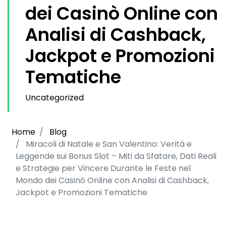
dei Casinò Online con
Analisi di Cashback,
Jackpot e Promozioni
Tematiche
Uncategorized
Home
Blog
Miracoli di Natale e San Valentino: Verità e
Leggende sui Bonus Slot – Miti da Sfatare, Dati Reali
e Strategie per Vincere Durante le Feste nel
Mondo dei Casinò Online con Analisi di Cashback,
Jackpot e Promozioni Tematiche