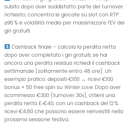
subito dopo aver soddisfatto parte del turnover
richiesto; concentra le giocate su slot con RTP
≥96 % e volatilità media per massimizzare l’EV dei
giri gratuiti.
Cashback finale – calcola la perdita netta
dopo aver completato i giri gratuiti; se hai
ancora una perdita residua richiedi il cashback
settimanale (solitamente entro 48 ore). Un
esempio pratico: depositi €100 → ricevi €100
bonus + 50 free spin su
Winter Love
. Dopo aver
scommesso €300 (turnover 30x), ottieni una
perdita netta £‑€40; con un cashback del 12 %
ricevi €4,80 che possono essere reinvestiti nella
prossima sessione festiva.