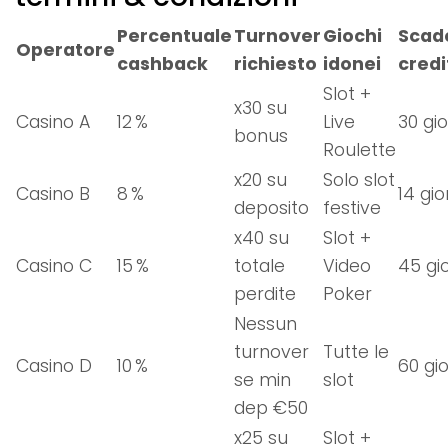
Percentuale
Turnover
Giochi
Scad
Operatore
cashback
richiesto
idonei
credi
Slot +
x30 su
Casino A
12 %
Live
30 gio
bonus
Roulette
x20 su
Solo slot
Casino B
8 %
14 gio
deposito
festive
x40 su
Slot +
Casino C
15 %
totale
Video
45 gio
perdite
Poker
Nessun
turnover
Tutte le
Casino D
10 %
60 gio
se min
slot
dep €50
x25 su
Slot +