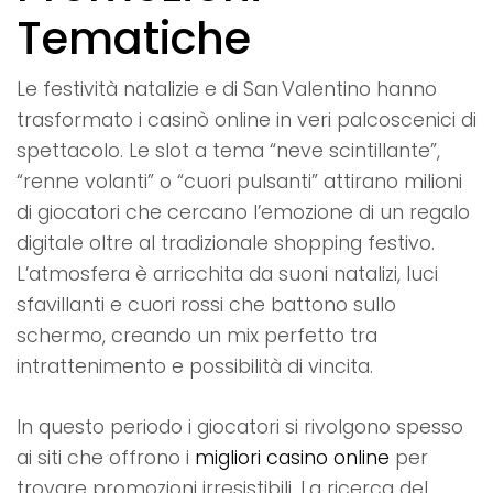
Tematiche
Le festività natalizie e di San Valentino hanno
trasformato i casinò online in veri palcoscenici di
spettacolo. Le slot a tema “neve scintillante”,
“renne volanti” o “cuori pulsanti” attirano milioni
di giocatori che cercano l’emozione di un regalo
digitale oltre al tradizionale shopping festivo.
L’atmosfera è arricchita da suoni natalizi, luci
sfavillanti e cuori rossi che battono sullo
schermo, creando un mix perfetto tra
intrattenimento e possibilità di vincita.
In questo periodo i giocatori si rivolgono spesso
ai siti che offrono i
migliori casino online
per
trovare promozioni irresistibili. La ricerca del