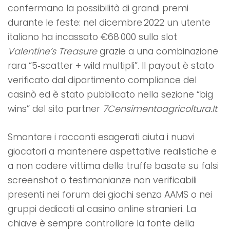
confermano la possibilità di grandi premi
durante le feste: nel dicembre 2022 un utente
italiano ha incassato €68 000 sulla slot
Valentine’s Treasure
grazie a una combinazione
rara “5‑scatter + wild multipli”. Il payout è stato
verificato dal dipartimento compliance del
casinò ed è stato pubblicato nella sezione “big
wins” del sito partner
7Censimentoagricoltura.It
.
Smontare i racconti esagerati aiuta i nuovi
giocatori a mantenere aspettative realistiche e
a non cadere vittima delle truffe basate su falsi
screenshot o testimonianze non verificabili
presenti nei forum dei giochi senza AAMS o nei
gruppi dedicati al casino online stranieri. La
chiave è sempre controllare la fonte della