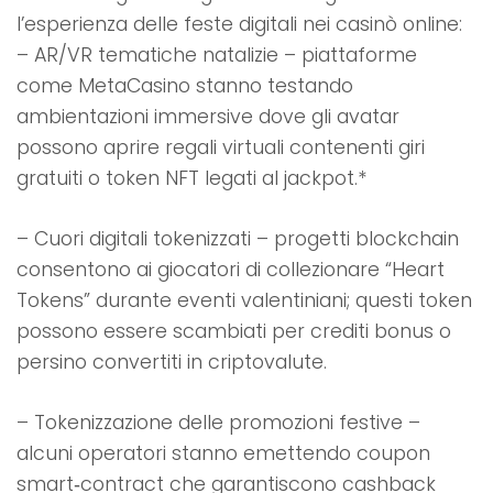
l’esperienza delle feste digitali nei casinò online:
– AR/VR tematiche natalizie – piattaforme
come MetaCasino stanno testando
ambientazioni immersive dove gli avatar
possono aprire regali virtuali contenenti giri
gratuiti o token NFT legati al jackpot.*
– Cuori digitali tokenizzati – progetti blockchain
consentono ai giocatori di collezionare “Heart
Tokens” durante eventi valentiniani; questi token
possono essere scambiati per crediti bonus o
persino convertiti in criptovalute.
– Tokenizzazione delle promozioni festive –
alcuni operatori stanno emettendo coupon
smart‑contract che garantiscono cashback