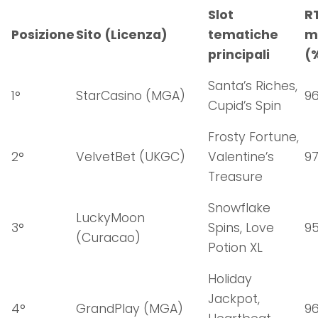
Slot
R
Posizione
Sito (Licenza)
tematiche
m
principali
(
Santa’s Riches,
1°
StarCasino (MGA)
96
Cupid’s Spin
Frosty Fortune,
2°
VelvetBet (UKGC)
Valentine’s
97
Treasure
Snowflake
LuckyMoon
3°
Spins, Love
95
(Curacao)
Potion XL
Holiday
Jackpot,
4°
GrandPlay (MGA)
96