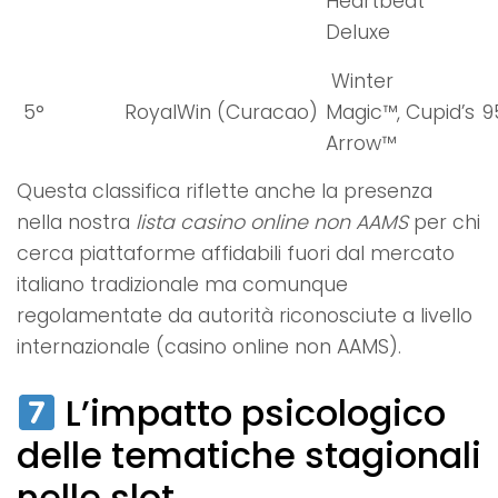
Heartbeat
Deluxe
Winter
5°
RoyalWin (Curacao)
Magic™, Cupid’s
9
Arrow™
Questa classifica riflette anche la presenza
nella nostra
lista casino online non AAMS
per chi
cerca piattaforme affidabili fuori dal mercato
italiano tradizionale ma comunque
regolamentate da autorità riconosciute a livello
internazionale (casino online non AAMS).
L’impatto psicologico
delle tematiche stagionali
nelle slot