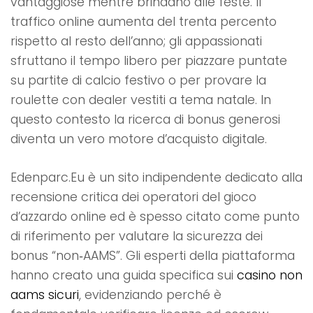
vantaggiose mentre brindano alle feste. Il
traffico online aumenta del trenta percento
rispetto al resto dell’anno; gli appassionati
sfruttano il tempo libero per piazzare puntate
su partite di calcio festivo o per provare la
roulette con dealer vestiti a tema natale. In
questo contesto la ricerca di bonus generosi
diventa un vero motore d’acquisto digitale.
Edenparc.Eu è un sito indipendente dedicato alla
recensione critica dei operatori del gioco
d’azzardo online ed è spesso citato come punto
di riferimento per valutare la sicurezza dei
bonus “non‑AAMS”. Gli esperti della piattaforma
hanno creato una guida specifica sui
casino non
aams sicuri
, evidenziando perché è