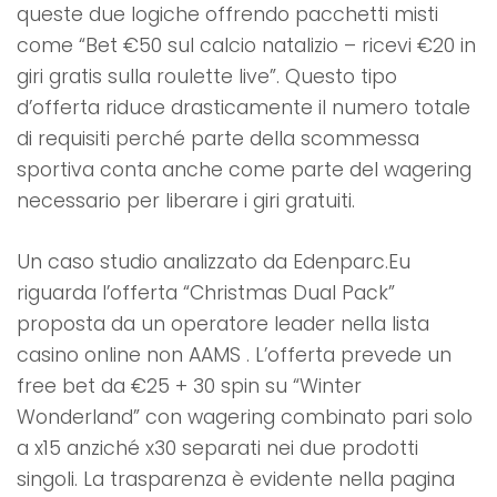
queste due logiche offrendo pacchetti misti
come “Bet €50 sul calcio natalizio – ricevi €20 in
giri gratis sulla roulette live”. Questo tipo
d’offerta riduce drasticamente il numero totale
di requisiti perché parte della scommessa
sportiva conta anche come parte del wagering
necessario per liberare i giri gratuiti.
Un caso studio analizzato da Edenparc.Eu
riguarda l’offerta “Christmas Dual Pack”
proposta da un operatore leader nella lista
casino online non AAMS . L’offerta prevede un
free bet da €25 + 30 spin su “Winter
Wonderland” con wagering combinato pari solo
a x15 anziché x30 separati nei due prodotti
singoli. La trasparenza è evidente nella pagina