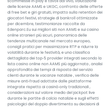
scommesse in‑play e tavoli dal vivo, valutazione
delle licenze AAMS e UKGC, confronto delle offerte
di free bet e giri gratuiti, impatto sulla retention dei
giocatori festivi, strategie di bankroll ottimizzate
per dicembre, testimonianze raccolte da
Edenparc.Eu sui migliori siti non AAMS e sui casino
online stranieri più sicuri, panoramica delle
tendenze multicanale nel mercato europeo,
consigli pratici per massimizzare RTP e ridurre la
volatilità durante le festività, e una classifica
dettagliata dei top‑5 provider integrati secondo la
lista casino online non AAMS più aggiornata , analisi
approfondita dei tempi di risposta del servizio
clienti durante le vacanze natalizie , verifica delle
misure anti‑fraud adottate dalle piattaforme
integrate rispetto ai casinò‑only tradizionali ,
considerazioni sul valore medio del jackpot live
durante le partite di calcio natalizie e sugli effetti
psicologici del doppio divertimento su decisioni di