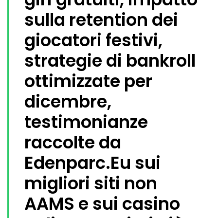
sulla retention dei
giocatori festivi,
strategie di bankroll
ottimizzate per
dicembre,
testimonianze
raccolte da
Edenparc.Eu sui
migliori siti non
AAMS e sui casino