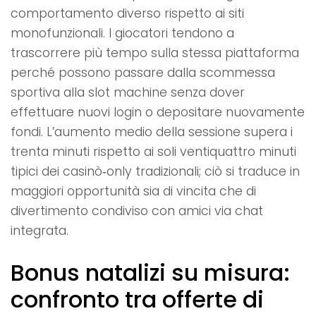
comportamento diverso rispetto ai siti
monofunzionali. I giocatori tendono a
trascorrere più tempo sulla stessa piattaforma
perché possono passare dalla scommessa
sportiva alla slot machine senza dover
effettuare nuovi login o depositare nuovamente
fondi. L’aumento medio della sessione supera i
trenta minuti rispetto ai soli ventiquattro minuti
tipici dei casinò‑only tradizionali; ciò si traduce in
maggiori opportunità sia di vincita che di
divertimento condiviso con amici via chat
integrata.
Bonus natalizi su misura:
confronto tra offerte di