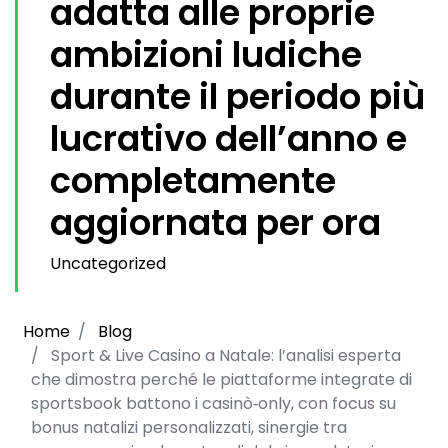
adatta alle proprie
ambizioni ludiche
durante il periodo più
lucrativo dell’anno e
completamente
aggiornata per ora
Uncategorized
Home
Blog
Sport & Live Casino a Natale: l’analisi esperta
che dimostra perché le piattaforme integrate di
sportsbook battono i casinò‑only, con focus su
bonus natalizi personalizzati, sinergie tra