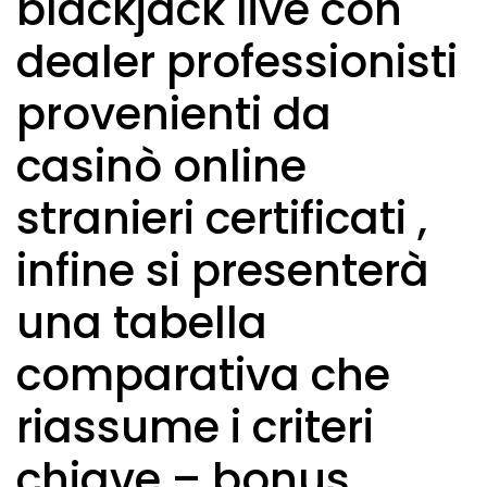
blackjack live con
dealer professionisti
provenienti da
casinò online
stranieri certificati ,
infine si presenterà
una tabella
comparativa che
riassume i criteri
chiave – bonus