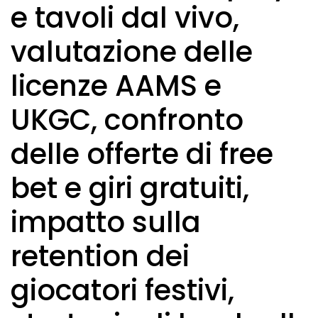
e tavoli dal vivo,
valutazione delle
licenze AAMS e
UKGC, confronto
delle offerte di free
bet e giri gratuiti,
impatto sulla
retention dei
giocatori festivi,