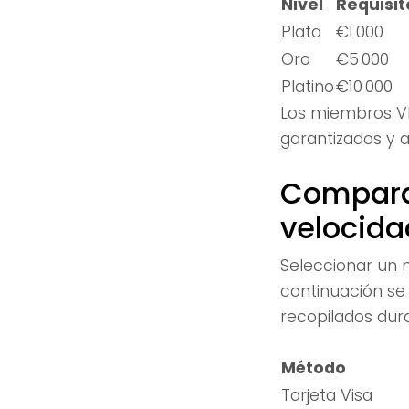
Nivel
Requisi
Plata
€1 000
Oro
€5 000
Platino
€10 000
Los miembros VI
garantizados y 
Compara
velocida
Seleccionar un m
continuación se
recopilados dur
Método
Tarjeta Visa