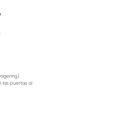
o
:
wagering)
e las puertas al