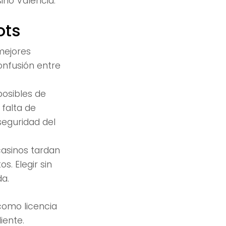
ino Valencia.
ots
mejores
onfusión entre
posibles de
 falta de
seguridad del
casinos tardan
​. Elegir sin
da.
como licencia
iente.