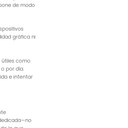
ispone de modo
spositivos
idad gráfica ni
 útiles como
o por día.​
da e intentar
nte
 dedicada—no