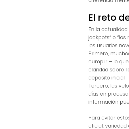
diferencia fren
El reto d
En la actualida
jackpots” o “la
los usuarios no
Primero, muchos
cumplir – lo que
claridad sobre l
depósito inicial.
Tercero, las ve
días en procesar
información pue
Para evitar est
oficial, variedad