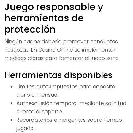
Juego responsable y
herramientas de
protección
Ningún casino debería promover conductas
riesgosas. En Casino Online se implementan
medidas claras para fomentar el juego sano.
Herramientas disponibles
Límites auto‑impuestos
para depósito
diario o mensual.
Autoexclusión temporal
mediante solicitud
directa al soporte.
Recordatorios
emergentes sobre tiempo
jugado.