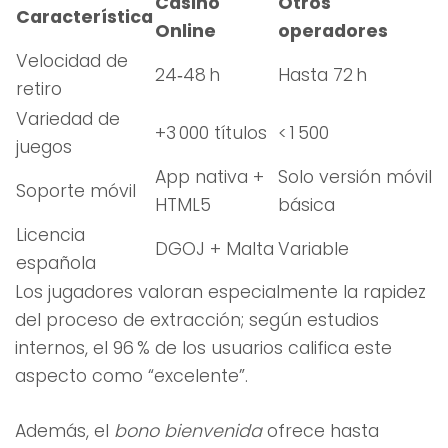
Casino
Otros
Característica
Online
operadores
Velocidad de
24‑48 h
Hasta 72 h
retiro
Variedad de
+3 000 títulos
< 1 500
juegos
App nativa +
Solo versión móvil
Soporte móvil
HTML5
básica
Licencia
DGOJ + Malta
Variable
española
Los jugadores valoran especialmente la rapidez
del proceso de extracción; según estudios
internos, el 96 % de los usuarios califica este
aspecto como “excelente”.
Además, el
bono bienvenida
ofrece hasta