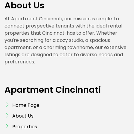
About Us
At Apartment Cincinnati, our mission is simple: to
connect prospective tenants with the ideal rental
properties that Cincinnati has to offer. Whether
you're searching for a cozy studio, a spacious
apartment, or a charming townhome, our extensive
listings are designed to cater to diverse needs and
preferences.
Apartment Cincinnati
Home Page
About Us
Properties