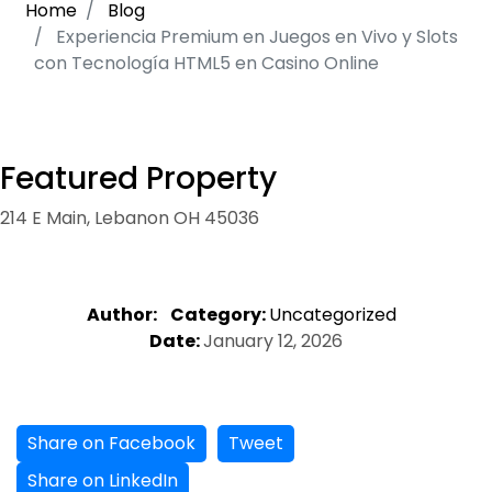
Home
Blog
Experiencia Premium en Juegos en Vivo y Slots
con Tecnología HTML5 en Casino Online
Featured Property
214 E Main, Lebanon OH 45036
Author:
Category:
Uncategorized
Date:
January 12, 2026
Share on Facebook
Tweet
Share on LinkedIn