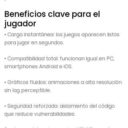
Beneficios clave para el
jugador
• Carga instantánea: los juegos aparecen listos
para jugar en segundos.
• Compatibilidad total: funcionan igual en PC,
smartphones Android e iOS.
• Gráficos fluidos: animaciones a alta resolución
sin lag perceptible.
• Seguridad reforzada: aislamiento del código
que reduce vulnerabilidades.