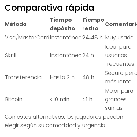
Comparativa rápida
Tiempo
Tiempo
Método
Comentari
depósito
retiro
Visa/MasterCard
Instantáneo
24‑48 h
Muy usado
Ideal para
Skrill
Instantáneo
24 h
usuarios
frecuentes
Seguro per
Transferencia
Hasta 2 h
48 h
más lento
Mejor para
Bitcoin
< 10 min
< 1 h
grandes
sumas
Con estas alternativas, los jugadores pueden
elegir según su comodidad y urgencia.