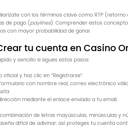
liarízate con los términos clave como RTP (retorno a
eas de pago (
paylines
). Comprender estos conceptos
gos con mayor probabilidad de ganar.
 Crear tu cuenta en Casino O
pido y sencillo si sigues estos pasos:
 oficial y haz clic en “Registrarse”.
ormulario con nombre real, correo electrónico váli
sta.
irección mediante el enlace enviado a tu email.
combinación de letras mayúsculas, minúsculas y 
seña difícil de adivinar; así proteges tu cuenta co