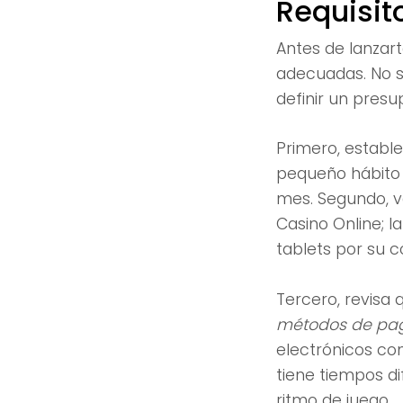
Requisit
Antes de lanzar
adecuadas. No s
definir un presu
Primero, estable
pequeño hábito p
mes. Segundo, ve
Casino Online; 
tablets por su 
Tercero, revisa
métodos de pa
electrónicos com
tiene tiempos d
ritmo de juego.