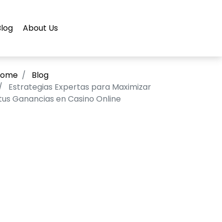
Blog
About Us
Home
Blog
Estrategias Expertas para Maximizar
tus Ganancias en Casino Online