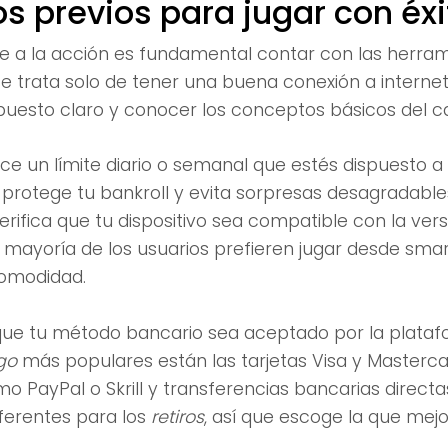
os previos para jugar con éxi
te a la acción es fundamental contar con las herra
e trata solo de tener una buena conexión a interne
puesto claro y conocer los conceptos básicos del cas
ce un límite diario o semanal que estés dispuesto a 
rotege tu bankroll y evita sorpresas desagradables 
rifica que tu dispositivo sea compatible con la vers
la mayoría de los usuarios prefieren jugar desde sm
comodidad.
 que tu método bancario sea aceptado por la platafo
go
más populares están las tarjetas Visa y Masterc
o PayPal o Skrill y transferencias bancarias direct
iferentes para los
retiros
, así que escoge la que mejo