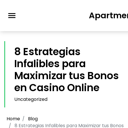
Apartme
8 Estrategias
Infalibles para
Maximizar tus Bonos
en Casino Online
Uncategorized
Home
Blog
8 Estrategias Infalibles para Maximizar tus Bonos