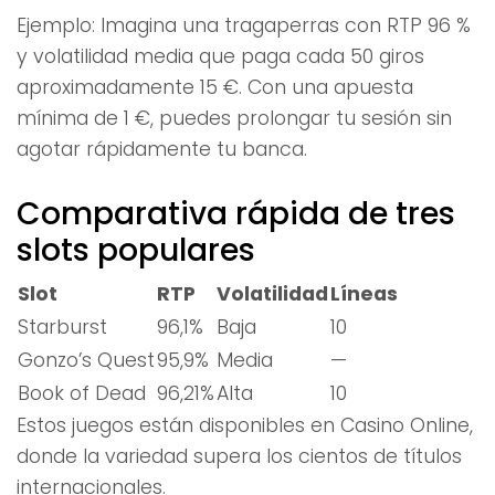
Ejemplo: Imagina una tragaperras con RTP 96 %
y volatilidad media que paga cada 50 giros
aproximadamente 15 €. Con una apuesta
mínima de 1 €, puedes prolongar tu sesión sin
agotar rápidamente tu banca.
Comparativa rápida de tres
slots populares
Slot
RTP
Volatilidad
Líneas
Starburst
96,1%
Baja
10
Gonzo’s Quest
95,9%
Media
—
Book of Dead
96,21%
Alta
10
Estos juegos están disponibles en Casino Online,
donde la variedad supera los cientos de títulos
internacionales.