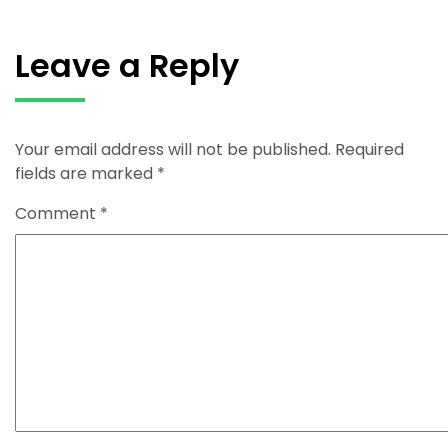
Leave a Reply
Your email address will not be published.
Required
fields are marked
*
Comment
*