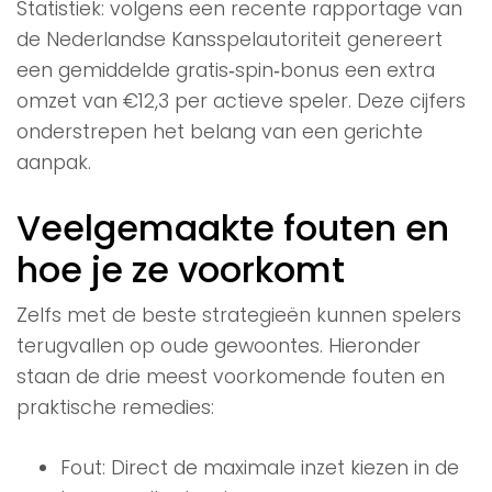
Statistiek: volgens een recente rapportage van
de Nederlandse Kansspelautoriteit genereert
een gemiddelde gratis‑spin‑bonus een extra
omzet van €12,3 per actieve speler. Deze cijfers
onderstrepen het belang van een gerichte
aanpak.
Veelgemaakte fouten en
hoe je ze voorkomt
Zelfs met de beste strategieën kunnen spelers
terugvallen op oude gewoontes. Hieronder
staan de drie meest voorkomende fouten en
praktische remedies:
Fout: Direct de maximale inzet kiezen in de