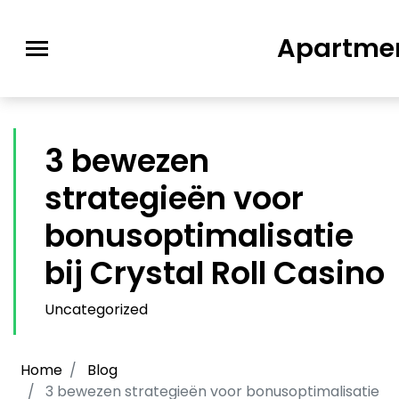
Apartme
3 bewezen
strategieën voor
bonusoptimalisatie
bij Crystal Roll Casino
Uncategorized
Home
Blog
3 bewezen strategieën voor bonusoptimalisatie