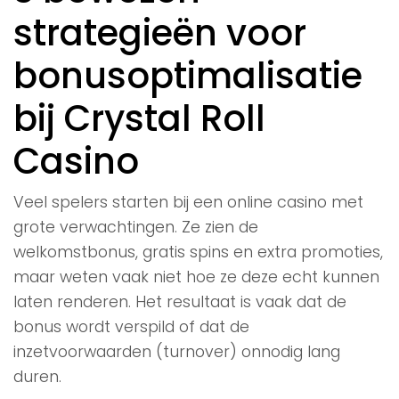
strategieën voor
bonusoptimalisatie
bij Crystal Roll
Casino
Veel spelers starten bij een online casino met
grote verwachtingen. Ze zien de
welkomstbonus, gratis spins en extra promoties,
maar weten vaak niet hoe ze deze echt kunnen
laten renderen. Het resultaat is vaak dat de
bonus wordt verspild of dat de
inzetvoorwaarden (turnover) onnodig lang
duren.