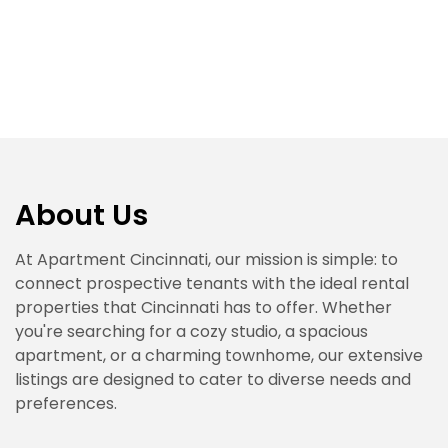
About Us
At Apartment Cincinnati, our mission is simple: to
connect prospective tenants with the ideal rental
properties that Cincinnati has to offer. Whether
you're searching for a cozy studio, a spacious
apartment, or a charming townhome, our extensive
listings are designed to cater to diverse needs and
preferences.