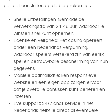
perfect aansluiten op de besproken tips:
Snelle uitbetalingen: Gemiddelde
verwerkingstijd van 24‑48 uur, waardoor je
winsten snel kunt opnemen.
Licentie en veiligheid: Het casino opereert
onder een Nederlands vergunning,
waardoor spelers verzekerd zijn van eerlijk
spel en betrouwbare bescherming van hun
gegevens.
Mobiele optimalisatie: Een responsieve
website en een eigen app zorgen ervoor
dat je overal je bonussen kunt beheren en
inzetten.
Live support: 24/7 chat‑service in het
Nederlands helpt je direct bij eventuele