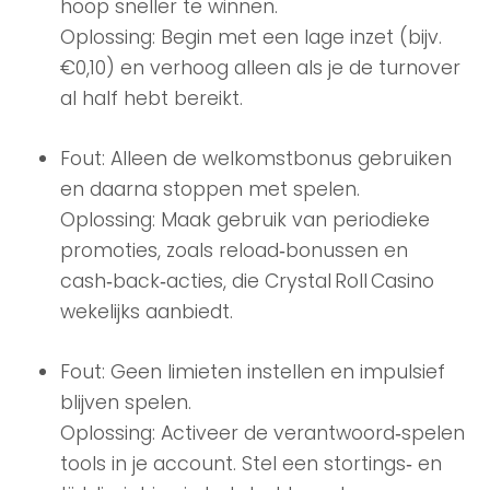
hoop sneller te winnen.
Oplossing: Begin met een lage inzet (bijv.
€0,10) en verhoog alleen als je de turnover
al half hebt bereikt.
Fout: Alleen de welkomstbonus gebruiken
en daarna stoppen met spelen.
Oplossing: Maak gebruik van periodieke
promoties, zoals reload‑bonussen en
cash‑back‑acties, die Crystal Roll Casino
wekelijks aanbiedt.
Fout: Geen limieten instellen en impulsief
blijven spelen.
Oplossing: Activeer de verantwoord‑spelen
tools in je account. Stel een stortings‑ en