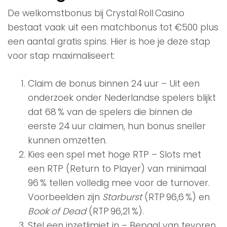
De welkomstbonus bij Crystal Roll Casino
bestaat vaak uit een matchbonus tot €500 plus
een aantal gratis spins. Hier is hoe je deze stap
voor stap maximaliseert:
Claim de bonus binnen 24 uur – Uit een
onderzoek onder Nederlandse spelers blijkt
dat 68 % van de spelers die binnen de
eerste 24 uur claimen, hun bonus sneller
kunnen omzetten.
Kies een spel met hoge RTP – Slots met
een RTP (Return to Player) van minimaal
96 % tellen volledig mee voor de turnover.
Voorbeelden zijn
Starburst
(RTP 96,6 %) en
Book of Dead
(RTP 96,21 %).
Stel een inzetlimiet in – Bepaal van tevoren