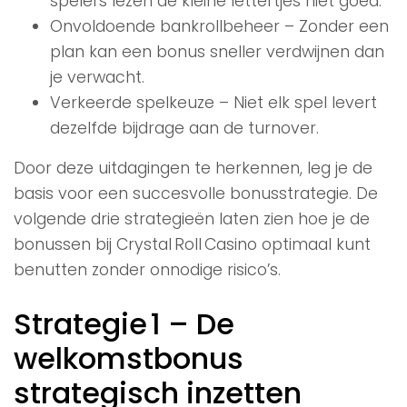
spelers lezen de kleine lettertjes niet goed.
Onvoldoende bankrollbeheer – Zonder een
plan kan een bonus sneller verdwijnen dan
je verwacht.
Verkeerde spelkeuze – Niet elk spel levert
dezelfde bijdrage aan de turnover.
Door deze uitdagingen te herkennen, leg je de
basis voor een succesvolle bonusstrategie. De
volgende drie strategieën laten zien hoe je de
bonussen bij Crystal Roll Casino optimaal kunt
benutten zonder onnodige risico’s.
Strategie 1 – De
welkomstbonus
strategisch inzetten