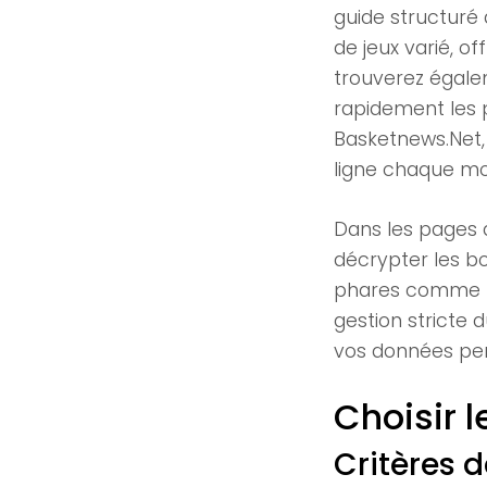
guide structuré 
de jeux varié, o
trouverez égale
rapidement les
Basketnews.Net, 
ligne chaque mo
Dans les pages q
décrypter les bo
phares comme les
gestion stricte 
vos données per
Choisir 
Critères d