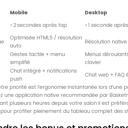
Mobile
Desktop
< 2 secondes après tap
< 1 seconde après
Optimisée HTML5 / résolution
ue
Résolution native 
auto
Gestes tactile + menu
Menus déroulants
simplifié
clavier
Chat intégré + notifications
Chat web + FAQ 
push
votre priorité est l’ergonomie instantanée lors d’une
sez une application native recommandée par Basketne
nt plusieurs heures depuis votre salon il est préférab
 pour profiter pleinement du tableau complet des st