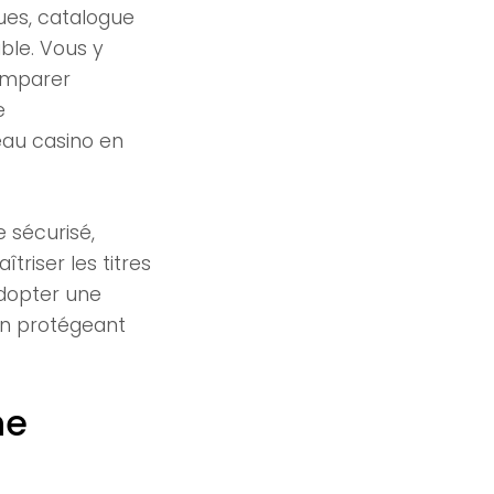
nues, catalogue
able. Vous y
omparer
e
veau casino en
 sécurisé,
triser les titres
adopter une
 en protégeant
ne