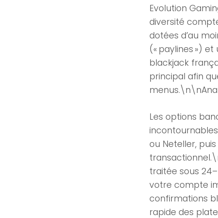
Evolution Gamin
diversité compt
dotées d’au moin
(« paylines ») e
blackjack frança
principal afin q
menus.\n\nAnal
Les options banc
incontournables 
ou Neteller, pui
transactionnel.
traitée sous 24–
votre compte i
confirmations b
rapide des plat