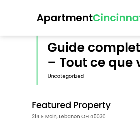
Apartment
Cincinna
Guide complet
– Tout ce que 
Uncategorized
Featured Property
214 E Main, Lebanon OH 45036