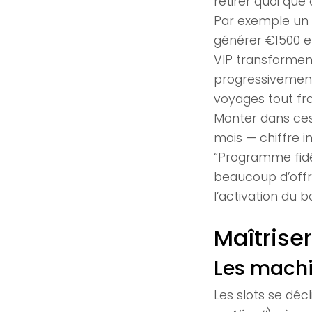
retirer quoi que 
Par exemple un b
générer €1500 e
VIP transformen
progressivement 
voyages tout fra
Monter dans ces
mois — chiffre i
“Programme fidél
beaucoup d’offr
l’activation du b
Maîtrise
Les mach
Les slots se déc