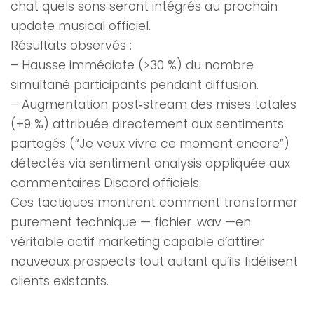
chat quels sons seront intégrés au prochain
update musical officiel.
Résultats observés :
– Hausse immédiate (>30 %) du nombre
simultané participants pendant diffusion.
– Augmentation post‑stream des mises totales
(+9 %) attribuée directement aux sentiments
partagés (“Je veux vivre ce moment encore”)
détectés via sentiment analysis appliquée aux
commentaires Discord officiels.
Ces tactiques montrent comment transformer
purement technique — fichier .wav —en
véritable actif marketing capable d’attirer
nouveaux prospects tout autant qu’ils fidélisent
clients existants.