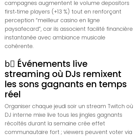
campagnes augmentent le volume depositors
first‑time players (+13 %) tout en renforçant
perception “meilleur casino en ligne
paysafecard”, car ils associent facilité financière
instantanée avec ambiance musicale
cohérente.
b️⃣ Événements live
streaming où DJs remixent
les sons gagnants en temps
réel
Organiser chaque jeudi soir un stream Twitch où
DJ interne mixe live tous les jingles gagnants
récoltés durant la semaine crée effet
communautaire fort ; viewers peuvent voter via