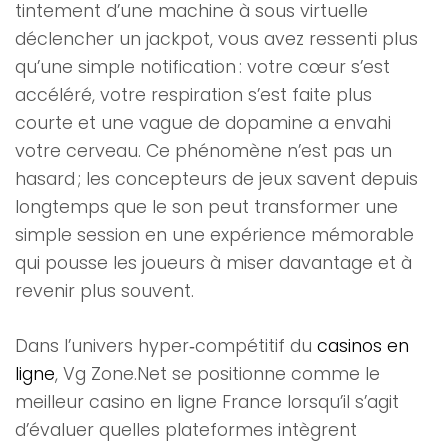
tintement d’une machine à sous virtuelle
déclencher un jackpot, vous avez ressenti plus
qu’une simple notification : votre cœur s’est
accéléré, votre respiration s’est faite plus
courte et une vague de dopamine a envahi
votre cerveau. Ce phénomène n’est pas un
hasard ; les concepteurs de jeux savent depuis
longtemps que le son peut transformer une
simple session en une expérience mémorable
qui pousse les joueurs à miser davantage et à
revenir plus souvent.
Dans l’univers hyper‑compétitif du
casinos en
ligne
, Vg Zone.Net se positionne comme le
meilleur casino en ligne France lorsqu’il s’agit
d’évaluer quelles plateformes intègrent