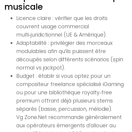
musicale
Licence claire : vérifier que les droits
couvrent usage commercial
multi‑juridictionnel (UE & Amérique).
Adaptabilité : privilégier des morceaux
modulables afin qu’ils puissent être
découpés selon différents scénarios (spin
normal vs jackpot).
Budget : établir si vous optez pour un
compositeur freelance spécialisé iGaming
ou pour une bibliothèque royalty‑free
premium offrant déjà plusieurs stems
séparés (basse, percussion, mélodie).
Vg Zone.Net recommande généralement
aux opérateurs émergents d’allouer au