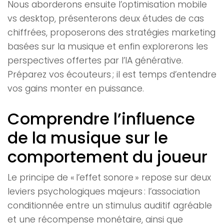
Nous aborderons ensuite l’optimisation mobile
vs desktop, présenterons deux études de cas
chiffrées, proposerons des stratégies marketing
basées sur la musique et enfin explorerons les
perspectives offertes par l’IA générative.
Préparez vos écouteurs ; il est temps d’entendre
vos gains monter en puissance.
Comprendre l’influence
de la musique sur le
comportement du joueur
Le principe de « l’effet sonore » repose sur deux
leviers psychologiques majeurs : l’association
conditionnée entre un stimulus auditif agréable
et une récompense monétaire, ainsi que