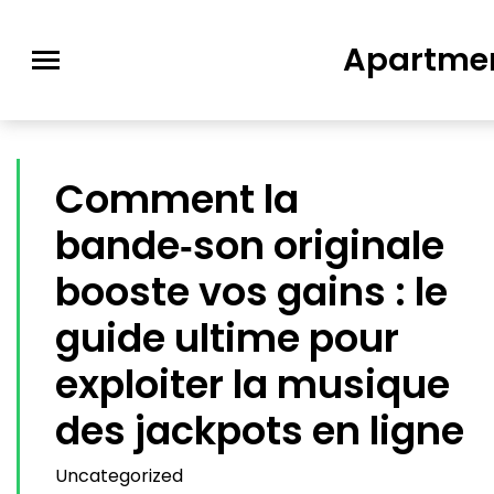
Apartme
Comment la
bande‑son originale
booste vos gains : le
guide ultime pour
exploiter la musique
des jackpots en ligne
Uncategorized