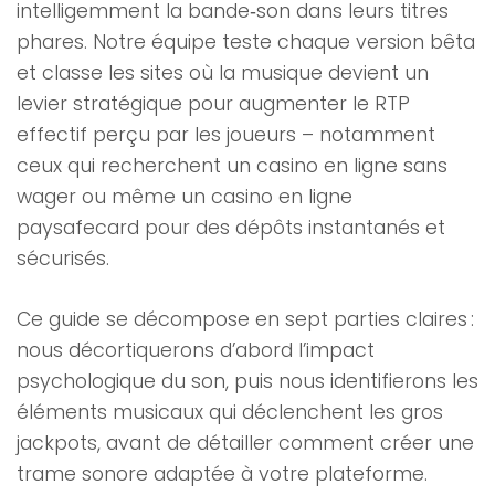
intelligemment la bande‑son dans leurs titres
phares. Notre équipe teste chaque version bêta
et classe les sites où la musique devient un
levier stratégique pour augmenter le RTP
effectif perçu par les joueurs – notamment
ceux qui recherchent un casino en ligne sans
wager ou même un casino en ligne
paysafecard pour des dépôts instantanés et
sécurisés.
Ce guide se décompose en sept parties claires :
nous décortiquerons d’abord l’impact
psychologique du son, puis nous identifierons les
éléments musicaux qui déclenchent les gros
jackpots, avant de détailler comment créer une
trame sonore adaptée à votre plateforme.