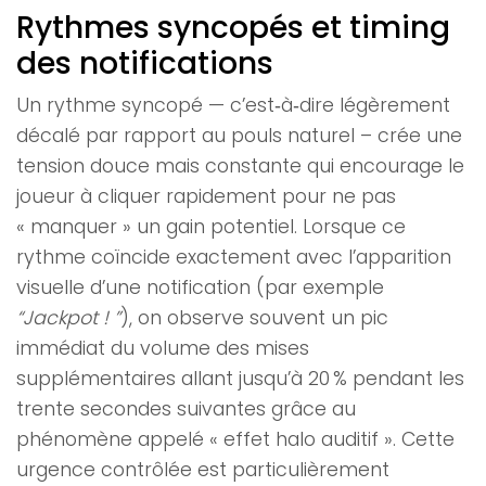
Rythmes syncopés et timing
des notifications
Un rythme syncopé — c’est‑à‑dire légèrement
décalé par rapport au pouls naturel – crée une
tension douce mais constante qui encourage le
joueur à cliquer rapidement pour ne pas
« manquer » un gain potentiel. Lorsque ce
rythme coïncide exactement avec l’apparition
visuelle d’une notification (par exemple
“Jackpot ! ”
), on observe souvent un pic
immédiat du volume des mises
supplémentaires allant jusqu’à 20 % pendant les
trente secondes suivantes grâce au
phénomène appelé « effet halo auditif ». Cette
urgence contrôlée est particulièrement