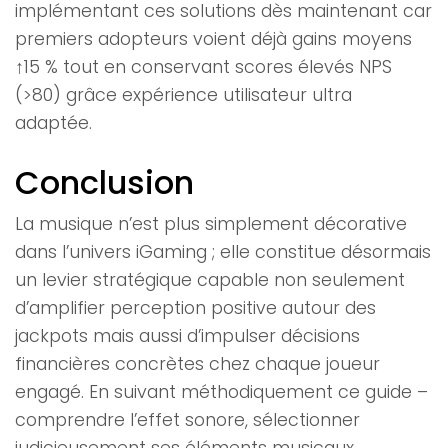
implémentant ces solutions dès maintenant car
premiers adopteurs voient déjà gains moyens
↑15 % tout en conservant scores élevés NPS
(>80) grâce expérience utilisateur ultra
adaptée.
Conclusion
La musique n’est plus simplement décorative
dans l’univers iGaming ; elle constitue désormais
un levier stratégique capable non seulement
d’amplifier perception positive autour des
jackpots mais aussi d’impulser décisions
financières concrètes chez chaque joueur
engagé. En suivant méthodiquement ce guide –
comprendre l’effet sonore, sélectionner
judicieusement ses éléments musicaux,