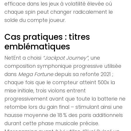
efficace dans les jeux à volatilité élevée où
chaque spin peut changer radicalement le
solde du compte joueur.
Cas pratiques : titres
emblématiques
NetEnt a choisi
“Jackpot Journey”
, une
composition symphonique progressive utilisée
dans
Mega Fortune
depuis sa refonte 2021 ;
chaque fois que le compteur atteint 500x la
mise initiale, trois violons entrent
progressivement avant que toute la batterie ne
retombe lors du gain final – stimulant ainsi une
hausse moyenne de 18 % des paris additionnels
durant cette phase musicale précise.