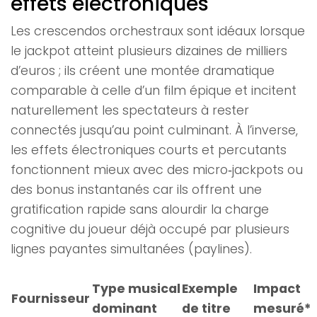
effets électroniques
Les crescendos orchestraux sont idéaux lorsque
le jackpot atteint plusieurs dizaines de milliers
d’euros ; ils créent une montée dramatique
comparable à celle d’un film épique et incitent
naturellement les spectateurs à rester
connectés jusqu’au point culminant. À l’inverse,
les effets électroniques courts et percutants
fonctionnent mieux avec des micro‑jackpots ou
des bonus instantanés car ils offrent une
gratification rapide sans alourdir la charge
cognitive du joueur déjà occupé par plusieurs
lignes payantes simultanées (paylines).
Type musical
Exemple
Impact
Fournisseur
dominant
de titre
mesuré*