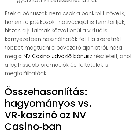
Ezek a bónuszok nem csak a bankrollt növelik,
hanem a játékosok motivációját is fenntartják,
hiszen a jutalmak közvetlenül a virtuális
környezetben használhatók fel. Ha szeretnél
többet megtudni a bevezető ajánlatról, nézd
meg a
NV Casino üdvözlő bónusz
részleteit, ahol
a legfrissebb promóciók és feltételek is
megtalálhatóak.
Összehasonlítás:
hagyományos vs.
VR‑kaszinó az NV
Casino‑ban