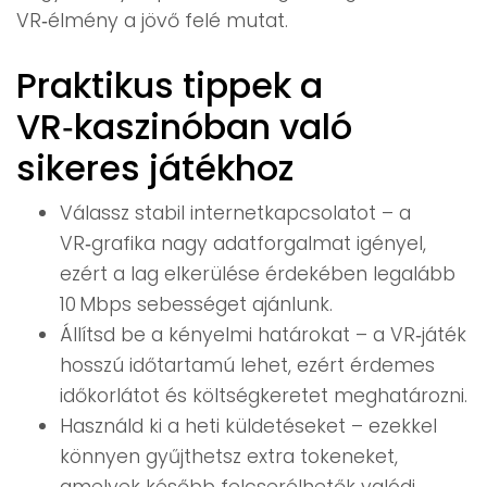
VR‑élmény a jövő felé mutat.
Praktikus tippek a
VR‑kaszinóban való
sikeres játékhoz
Válassz stabil internetkapcsolatot – a
VR‑grafika nagy adatforgalmat igényel,
ezért a lag elkerülése érdekében legalább
10 Mbps sebességet ajánlunk.
Állítsd be a kényelmi határokat – a VR‑játék
hosszú időtartamú lehet, ezért érdemes
időkorlátot és költségkeretet meghatározni.
Használd ki a heti küldetéseket – ezekkel
könnyen gyűjthetsz extra tokeneket,