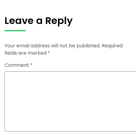
Leave a Reply
Your email address will not be published.
Required
fields are marked
*
Comment
*