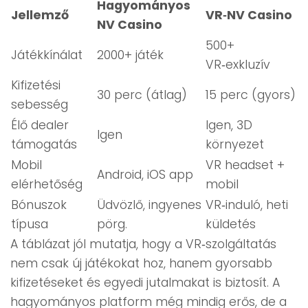
Hagyományos
Jellemző
VR‑NV Casino
NV Casino
500+
Játékkínálat
2000+ játék
VR‑exkluzív
Kifizetési
30 perc (átlag)
15 perc (gyors)
sebesség
Élő dealer
Igen, 3D
Igen
támogatás
környezet
Mobil
VR headset +
Android, iOS app
elérhetőség
mobil
Bónuszok
Üdvözlő, ingyenes
VR‑induló, heti
típusa
pörg.
küldetés
A táblázat jól mutatja, hogy a VR‑szolgáltatás
nem csak új játékokat hoz, hanem gyorsabb
kifizetéseket és egyedi jutalmakat is biztosít. A
hagyományos platform még mindig erős, de a