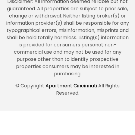
Disclaimer: All information deemed reliable but not
guaranteed. All properties are subject to prior sale,
change or withdrawal. Neither listing broker(s) or
information provider(s) shall be responsible for any
typographical errors, misinformation, misprints and
shall be held totally harmless. Listing(s) information
is provided for consumers personal, non-
commercial use and may not be used for any
purpose other than to identify prospective
properties consumers may be interested in
purchasing.
© Copyright
Apartment Cincinnati
All Rights
Reserved.