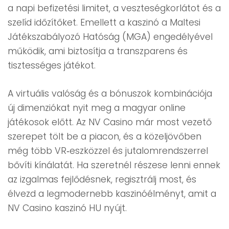
a napi befizetési limitet, a veszteségkorlátot és a
szelíd időzítőket. Emellett a kaszinó a Maltesi
Játékszabályozó Hatóság (MGA) engedélyével
működik, ami biztosítja a transzparens és
tisztességes játékot.
A virtuális valóság és a bónuszok kombinációja
új dimenziókat nyit meg a magyar online
játékosok előtt. Az NV Casino már most vezető
szerepet tölt be a piacon, és a közeljövőben
még több VR‑eszközzel és jutalomrendszerrel
bővíti kínálatát. Ha szeretnél részese lenni ennek
az izgalmas fejlődésnek, regisztrálj most, és
élvezd a legmodernebb kaszinóélményt, amit a
NV Casino kaszinó HU nyújt.