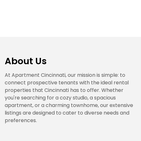
About Us
At Apartment Cincinnati, our mission is simple: to
connect prospective tenants with the ideal rental
properties that Cincinnati has to offer. Whether
you're searching for a cozy studio, a spacious
apartment, or a charming townhome, our extensive
listings are designed to cater to diverse needs and
preferences.