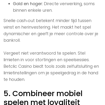
Gold en hoger:
Directe verwerking, soms
binnen enkele uren.
Snelle cash‑out betekent minder tijd tussen
winst en herinvestering. Het maakt het spel
dynamischer en geeft je meer controle over je
bankroll.
Vergeet niet verantwoord te spelen. Stel
limieten in voor stortingen en speelsessies.
Betclic Casino biedt tools zoals zelfuitsluiting en
limietinstellingen om je speelgedrag in de hand
te houden.
5. Combineer mobiel
spelen met loyaliteit