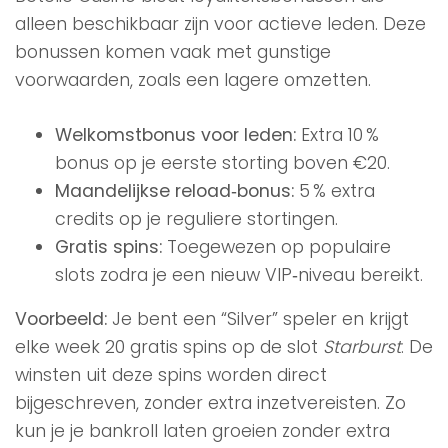
alleen beschikbaar zijn voor actieve leden. Deze
bonussen komen vaak met gunstige
voorwaarden, zoals een lagere omzetten.
Welkomstbonus voor leden:
Extra 10 %
bonus op je eerste storting boven €20.
Maandelijkse reload‑bonus:
5 % extra
credits op je reguliere stortingen.
Gratis spins:
Toegewezen op populaire
slots zodra je een nieuw VIP‑niveau bereikt.
Voorbeeld:
Je bent een “Silver” speler en krijgt
elke week 20 gratis spins op de slot
Starburst
. De
winsten uit deze spins worden direct
bijgeschreven, zonder extra inzetvereisten. Zo
kun je je bankroll laten groeien zonder extra