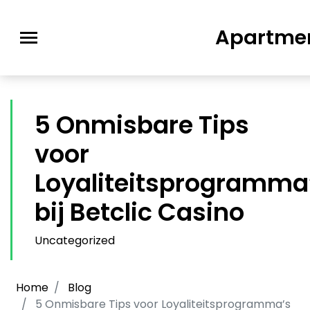
Apartme
5 Onmisbare Tips
voor
Loyaliteitsprogramma
bij Betclic Casino
Uncategorized
Home
Blog
5 Onmisbare Tips voor Loyaliteitsprogramma’s