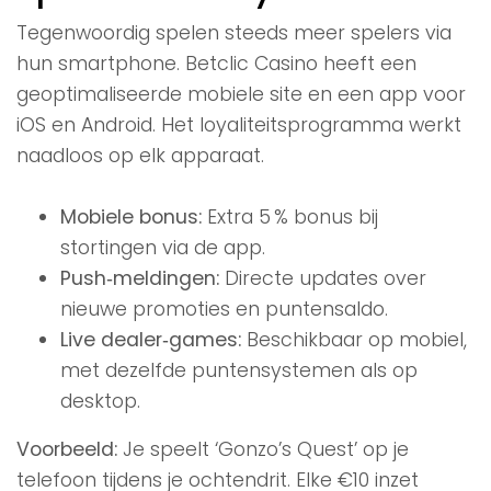
Tegenwoordig spelen steeds meer spelers via
hun smartphone. Betclic Casino heeft een
geoptimaliseerde mobiele site en een app voor
iOS en Android. Het loyaliteitsprogramma werkt
naadloos op elk apparaat.
Mobiele bonus:
Extra 5 % bonus bij
stortingen via de app.
Push‑meldingen:
Directe updates over
nieuwe promoties en puntensaldo.
Live dealer‑games:
Beschikbaar op mobiel,
met dezelfde puntensystemen als op
desktop.
Voorbeeld:
Je speelt ‘Gonzo’s Quest’ op je
telefoon tijdens je ochtendrit. Elke €10 inzet