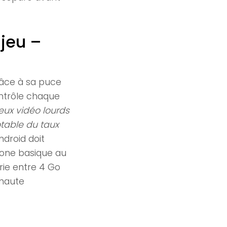
 jeu –
râce à sa puce
ontrôle chaque
eux vidéo lourds
table du taux
droid doit
hone basique au
rie entre 4 Go
 haute