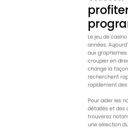
profit
progra
Le jeu de casin
années. Aujourd’
aux graphismes 
croupier en dire
change la façon 
recherchent rapi
rapidement des p
Pour aider les 
détaillés et des 
trouverez notam
une sélection d