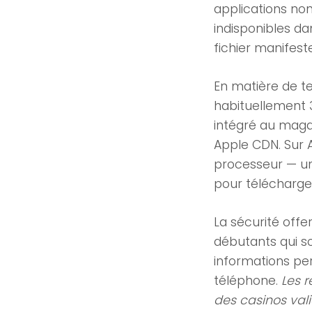
applications non
indisponibles da
fichier manifeste
En matière de t
habituellement 
intégré au magas
Apple CDN. Sur A
processeur — un
pour télécharg
La sécurité offer
débutants qui so
informations per
téléphone.
Les r
des casinos vali