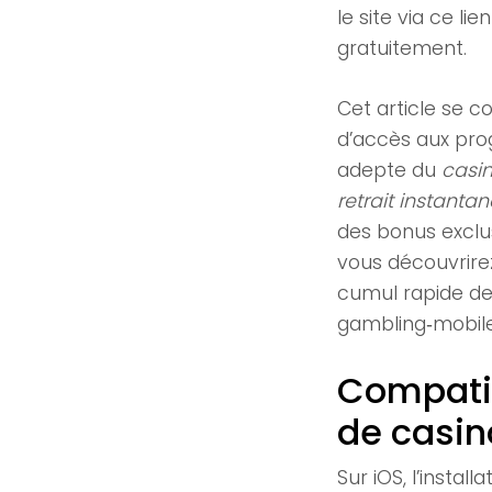
le site via ce lien
gratuitement.
Cet article se co
d’accès aux pro
adepte du
casin
retrait instantan
des bonus exclus
vous découvrire
cumul rapide d
gambling‑mobile
Compatibi
de casin
Sur iOS, l’instal