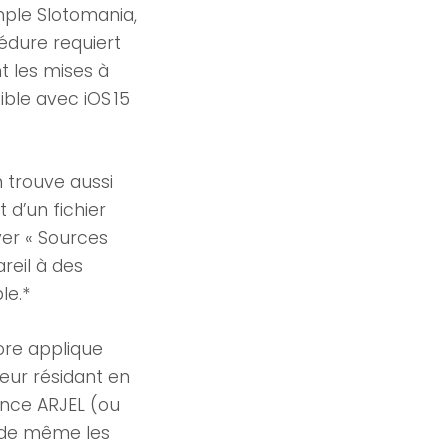
emple Slotomania,
cédure requiert
t les mises à
ble avec iOS 15
n trouve aussi
 d’un fichier
ver « Sources
reil à des
le.*
ore applique
ueur résidant en
ence ARJEL (ou
t de même les