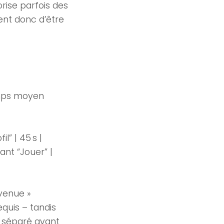
rise parfois des
ent donc d’être
Temps moyen
l” | 45 s |
ant “Jouer” |
venue »
quis – tandis
 séparé avant