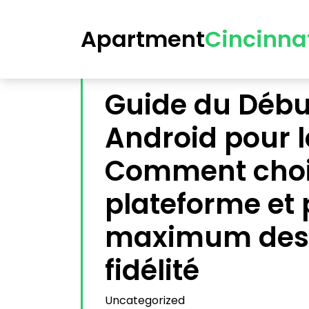
Apartment
Cincinna
Guide du Début
Android pour l
Comment chois
plateforme et 
maximum des
fidélité
Uncategorized