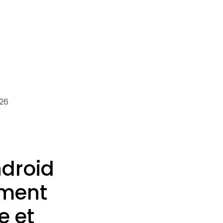
026
ndroid
mment
e et