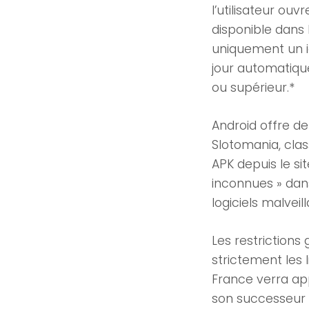
l’utilisateur ou
disponible dans 
uniquement un i
jour automatiqu
ou supérieur.*
Android offre deu
Slotomania, clas
APK depuis le si
inconnues » dan
logiciels malveil
Les restrictions
strictement les l
France verra ap
son successeur A