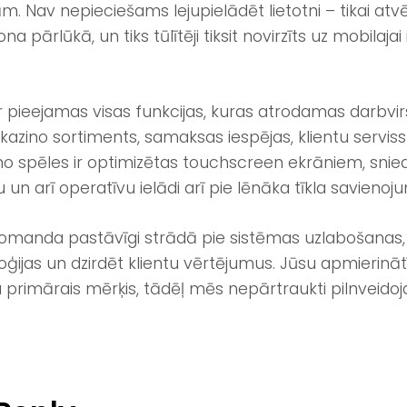
. Nav nepieciešams lejupielādēt lietotni – tikai atv
na pārlūkā, un tiks tūlītēji tiksit novirzīts uz mobilajai
ir pieejamas visas funkcijas, kuras atrodamas darbv
 kazino sortiments, samaksas iespējas, klientu serviss
no spēles ir optimizētas touchscreen ekrāniem, snied
 un arī operatīvu ielādi arī pie lēnāka tīkla savienoj
omanda pastāvīgi strādā pie sistēmas uzlabošanas, 
ģijas un dzirdēt klientu vērtējumus. Jūsu apmierinātīb
 primārais mērķis, tādēļ mēs nepārtraukti pilnveido