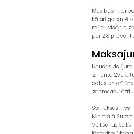
Mēs būsim priec
kā arī garantē t
mūsu vidējais iz
par 2.3 procent
Maksājum
Naudas darījumu
izmanto 256 bitu
datus un arī fin
izņemšanu ātri u
Samaksas Tips
Minimālā Summ
Veikšanas Laiks
Komisijas Maksa