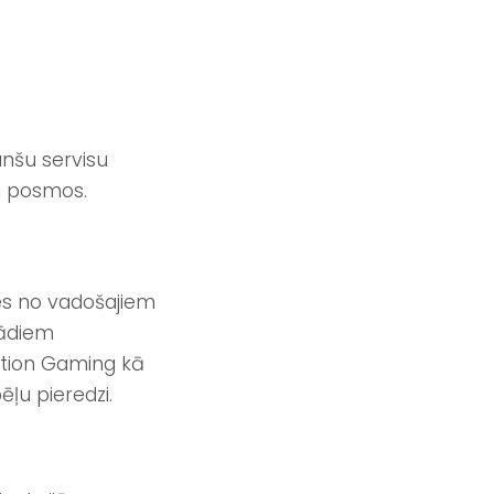
nanšu servisu
nu posmos.
les no vadošajiem
tādiem
ution Gaming kā
ēļu pieredzi.