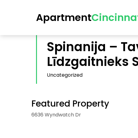
Apartment
Cincinna
Spinanija – Ta
Līdzgaitnieks 
Uncategorized
Featured Property
6636 Wyndwatch Dr