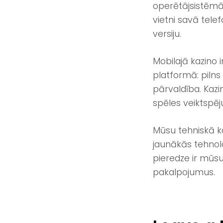
operētājsistēmām
vietni savā telefo
versiju.
Mobilajā kazino 
platformā: pilns
pārvaldība. Kazi
spēles veiktspēju
Mūsu tehniskā k
jaunākās tehnolo
pieredze ir mūsu
pakalpojumus.