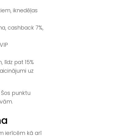
tiem, iknedēļas
ma, cashback 7%,
VIP
 līdz pat 15%
aicinājumi uz
. Šos punktu
lvām.
na
m ierīcēm kā arī