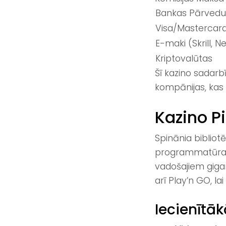
Bankas Pārved
Visa/Mastercar
E-maki (Skrill, Ne
Kriptovalūtas
Šī kazino sadarbī
kompānijas, kas 
Kazino P
Spinānia bibliot
programmatūras 
vadošajiem giga
arī Play’n GO, l
Iecienītā