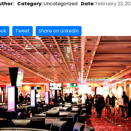
uthor:
Category:
Uncategorized
Date:
February 23, 2
ook
Tweet
Share on LinkedIn