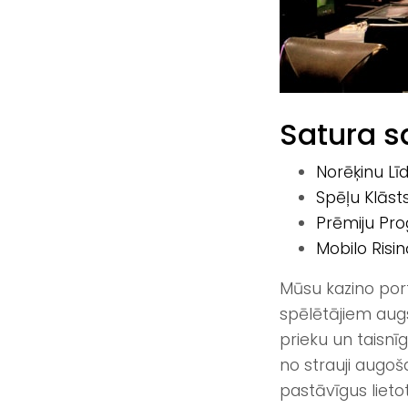
Satura s
Norēķinu Līd
Spēļu Klāst
Prēmiju Pr
Mobilo Risi
Mūsu kazino port
spēlētājiem aug
prieku un taisn
no strauji augoš
pastāvīgus lieto