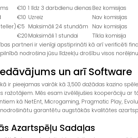
ums
€10
1 līdz 3 darbdienu dienas
Bez komisijas
d
€10
Uzreiz
Nav komisijas
teller)
€5
Maksimāli 24 stundām
Nav komisijas
€20
Maksimāli 1 stundai
Tīkla komisija
bas partneri ir vienīgi apstiprināti kā arī verificēti fi
pilnībā nodrošina jūsu līdzekļu drošību visos norēķi
iedāvājums un arī Software
ēkā ir pieejamas vairāk kā 3,500 dažādas kazino spē
ražotājiem. Mēs esam izvēlējušies kooperāciju ar 
ntiem kā NetEnt, Microgaming, Pragmatic Play, Evol
ai nodrošinātu garantētu augstākās kvalitātes azartsp
kās Azartspēļu Sadaļas