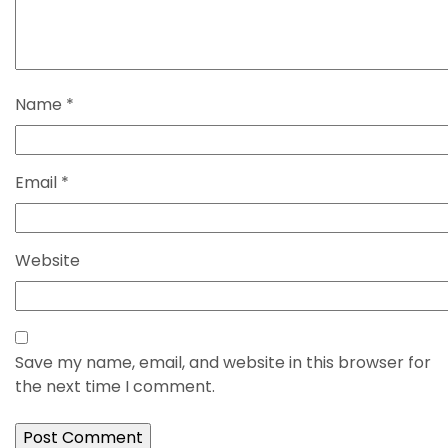
Name
*
Email
*
Website
Save my name, email, and website in this browser for
the next time I comment.