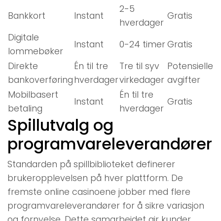
2-5
Bankkort
Instant
Gratis
hverdager
Digitale
Instant
0-24 timer
Gratis
lommebøker
Direkte
Én til tre
Tre til syv
Potensielle
bankoverføring
hverdager
virkedager
avgifter
Mobilbasert
Én til tre
Instant
Gratis
betaling
hverdager
Spillutvalg og
programvareleverandører
Standarden på spillbiblioteket definerer
brukeropplevelsen på hver plattform. De
fremste online casinoene jobber med flere
programvareleverandører for å sikre variasjon
og fornyelse. Dette samarbeidet gir kunder