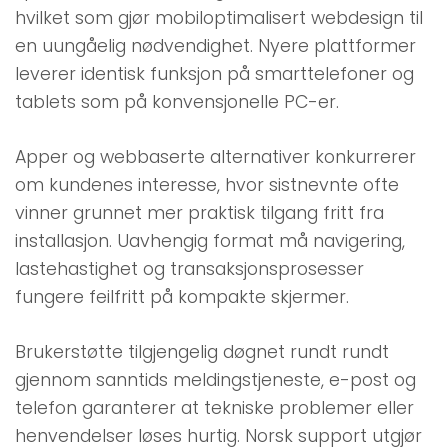
hvilket som gjør mobiloptimalisert webdesign til
en uungåelig nødvendighet. Nyere plattformer
leverer identisk funksjon på smarttelefoner og
tablets som på konvensjonelle PC-er.
Apper og webbaserte alternativer konkurrerer
om kundenes interesse, hvor sistnevnte ofte
vinner grunnet mer praktisk tilgang fritt fra
installasjon. Uavhengig format må navigering,
lastehastighet og transaksjonsprosesser
fungere feilfritt på kompakte skjermer.
Brukerstøtte tilgjengelig døgnet rundt rundt
gjennom sanntids meldingstjeneste, e-post og
telefon garanterer at tekniske problemer eller
henvendelser løses hurtig. Norsk support utgjør