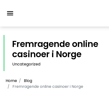
Fremragende online
casinoer i Norge
Uncategorized
Home
Blog
Fremragende online casinoer i Norge