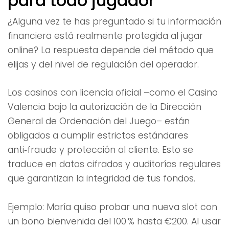
para todo jugador
¿Alguna vez te has preguntado si tu información
financiera está realmente protegida al jugar
online? La respuesta depende del método que
elijas y del nivel de regulación del operador.
Los casinos con licencia oficial –como el Casino
Valencia bajo la autorización de la Dirección
General de Ordenación del Juego– están
obligados a cumplir estrictos estándares
anti‑fraude y protección al cliente. Esto se
traduce en datos cifrados y auditorías regulares
que garantizan la integridad de tus fondos.
Ejemplo: María quiso probar una nueva slot con
un bono bienvenida del 100 % hasta €200. Al usar