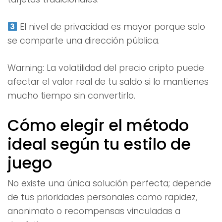
El nivel de privacidad es mayor porque solo
se comparte una dirección pública.
Warning: La volatilidad del precio cripto puede
afectar el valor real de tu saldo si lo mantienes
mucho tiempo sin convertirlo.
Cómo elegir el método
ideal según tu estilo de
juego
No existe una única solución perfecta; depende
de tus prioridades personales como rapidez,
anonimato o recompensas vinculadas a