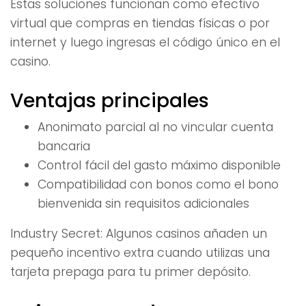
Estas soluciones funcionan como efectivo
virtual que compras en tiendas físicas o por
internet y luego ingresas el código único en el
casino.
Ventajas principales
Anonimato parcial al no vincular cuenta
bancaria
Control fácil del gasto máximo disponible
Compatibilidad con bonos como el bono
bienvenida sin requisitos adicionales
Industry Secret: Algunos casinos añaden un
pequeño incentivo extra cuando utilizas una
tarjeta prepaga para tu primer depósito.