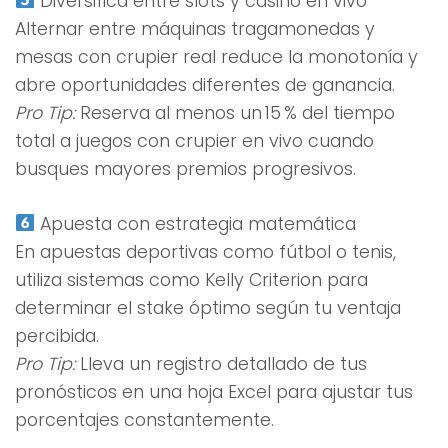
Diversifica entre slots y casino en vivo
Alternar entre máquinas tragamonedas y
mesas con crupier real reduce la monotonía y
abre oportunidades diferentes de ganancia.​
Pro Tip:
Reserva al menos un 15 % del tiempo
total a juegos con crupier en vivo cuando
busques mayores premios progresivos.​
Apuesta con estrategia matemática
En apuestas deportivas como fútbol o tenis,
utiliza sistemas como Kelly Criterion para
determinar el stake óptimo según tu ventaja
percibida.​
Pro Tip:
Lleva un registro detallado de tus
pronósticos en una hoja Excel para ajustar tus
porcentajes constantemente.​