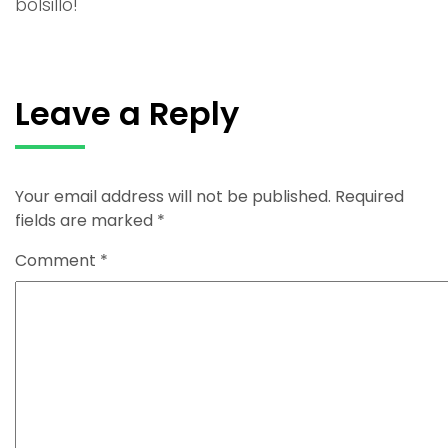
bolsillo!
Leave a Reply
Your email address will not be published.
Required
fields are marked
*
Comment
*