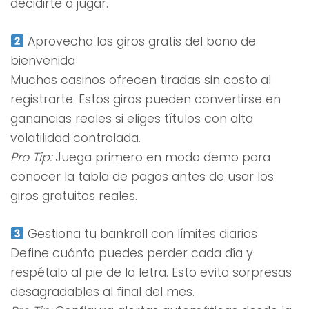
decidirte a jugar.
Aprovecha los giros gratis del bono de
bienvenida
Muchos casinos ofrecen tiradas sin costo al
registrarte. Estos giros pueden convertirse en
ganancias reales si eliges títulos con alta
volatilidad controlada.
Pro Tip:
Juega primero en modo demo para
conocer la tabla de pagos antes de usar los
giros gratuitos reales.
Gestiona tu bankroll con límites diarios
Define cuánto puedes perder cada día y
respétalo al pie de la letra. Esto evita sorpresas
desagradables al final del mes.