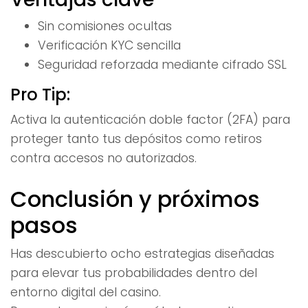
Sin comisiones ocultas
Verificación KYC sencilla
Seguridad reforzada mediante cifrado SSL
Pro Tip:
Activa la autenticación doble factor (2FA) para
proteger tanto tus depósitos como retiros
contra accesos no autorizados.
Conclusión y próximos
pasos
Has descubierto ocho estrategias diseñadas
para elevar tus probabilidades dentro del
entorno digital del casino.