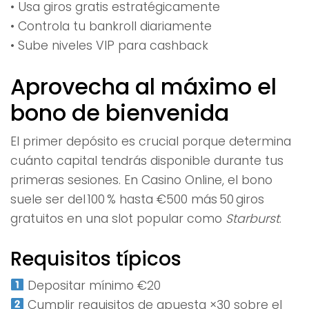
• Usa giros gratis estratégicamente
• Controla tu bankroll diariamente
• Sube niveles VIP para cashback
Aprovecha al máximo el
bono de bienvenida
El primer depósito es crucial porque determina
cuánto capital tendrás disponible durante tus
primeras sesiones. En Casino Online, el bono
suele ser del 100 % hasta €500 más 50 giros
gratuitos en una slot popular como
Starburst
.
Requisitos típicos
Depositar mínimo €20
Cumplir requisitos de apuesta ×30 sobre el