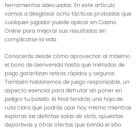
herramientas adecuadas. En este artículo
vamos a desglosar ocho tácticas probadas que
cualquier jugador puede aplicar en Casino
Online para mejorar sus resultados sin
complicarse la vida.
Conocerás desde cómo aprovechar al máximo
el bono de bienvenida hasta qué métodos de
pago garantizan retiros rápidos y seguros.
También hablaremos de juego responsable, un
aspecto esencial para disfrutar sin poner en
peligro tu bolsillo. Al final tendrás una hoja de
ruta clara que podrás usar hoy mismo mientras
exploras las distintas salas de slots, apuestas
deportivas y otras ofertas que brinda el sitio.