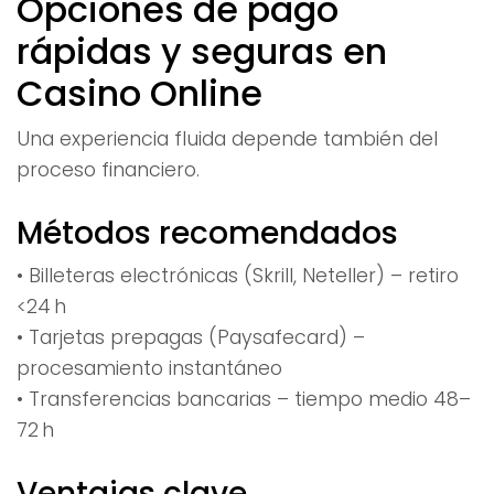
Opciones de pago
rápidas y seguras en
Casino Online
Una experiencia fluida depende también del
proceso financiero.
Métodos recomendados
• Billeteras electrónicas (Skrill, Neteller) – retiro
<24 h
• Tarjetas prepagas (Paysafecard) –
procesamiento instantáneo
• Transferencias bancarias – tiempo medio 48–
72 h
Ventajas clave