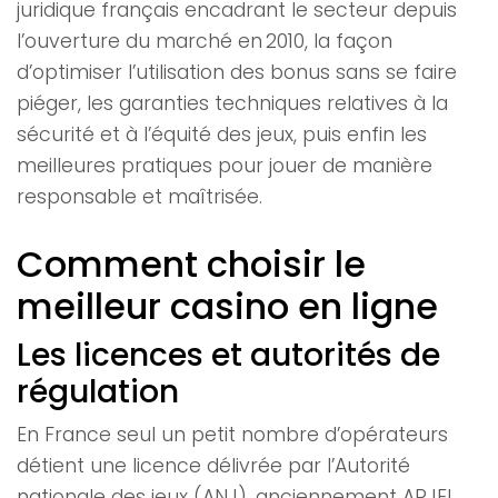
juridique français encadrant le secteur depuis
l’ouverture du marché en 2010, la façon
d’optimiser l’utilisation des bonus sans se faire
piéger, les garanties techniques relatives à la
sécurité et à l’équité des jeux, puis enfin les
meilleures pratiques pour jouer de manière
responsable et maîtrisée.
Comment choisir le
meilleur casino en ligne
Les licences et autorités de
régulation
En France seul un petit nombre d’opérateurs
détient une licence délivrée par l’Autorité
nationale des jeux (ANJ), anciennement ARJEL.