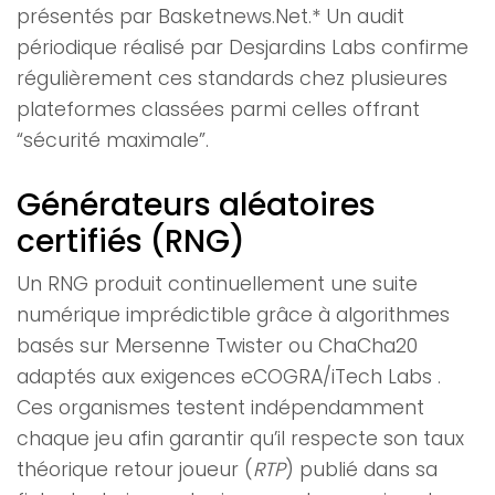
présentés par Basketnews.Net.* Un audit
périodique réalisé par Desjardins Labs confirme
régulièrement ces standards chez plusieures
plateformes classées parmi celles offrant
“sécurité maximale”.
Générateurs aléatoires
certifiés (RNG)
Un RNG produit continuellement une suite
numérique imprédictible grâce à algorithmes
basés sur Mersenne Twister ou ChaCha20
adaptés aux exigences eCOGRA/iTech Labs .
Ces organismes testent indépendamment
chaque jeu afin garantir qu’il respecte son taux
théorique retour joueur (
RTP
) publié dans sa