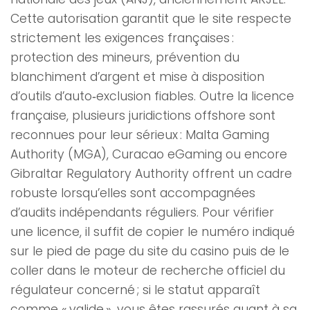
Cette autorisation garantit que le site respecte
strictement les exigences françaises :
protection des mineurs, prévention du
blanchiment d’argent et mise à disposition
d’outils d’auto‑exclusion fiables. Outre la licence
française, plusieurs juridictions offshore sont
reconnues pour leur sérieux : Malta Gaming
Authority (MGA), Curacao eGaming ou encore
Gibraltar Regulatory Authority offrent un cadre
robuste lorsqu’elles sont accompagnées
d’audits indépendants réguliers. Pour vérifier
une licence, il suffit de copier le numéro indiqué
sur le pied de page du site du casino puis de le
coller dans le moteur de recherche officiel du
régulateur concerné ; si le statut apparaît
comme « valide », vous êtes rassurés quant à sa