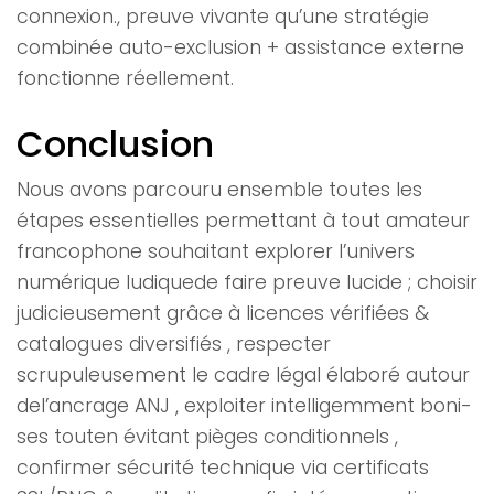
connexion., preuve vivante qu’une stratégie
combinée auto-exclusion + assistance externe
fonctionne réellement.
Conclusion
Nous avons parcouru ensemble toutes les
étapes essentielles permettant à tout amateur
francophone souhaitant explorer l’univers
numérique ludique​de faire preuve lucide ; choisir
judicieusement grâce à licences vérifiées &
catalogues diversifiés , respecter
scrupuleusement le cadre légal élaboré autour
del’ancrage ANJ , exploiter intelligemment boni­
ses touten évitant pièges conditionnels ,
confirmer sécurité technique via certificats