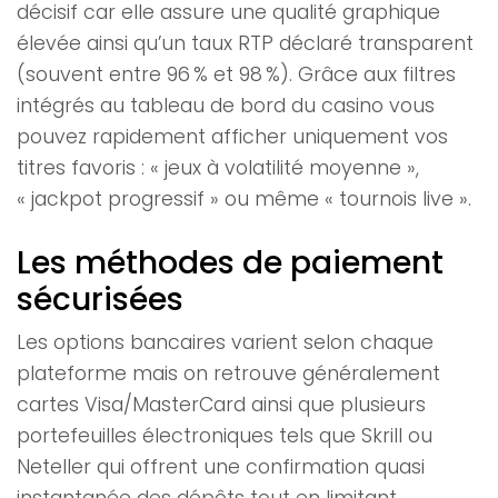
décisif car elle assure une qualité graphique
élevée ainsi qu’un taux RTP déclaré transparent
(souvent entre 96 % et 98 %). Grâce aux filtres
intégrés au tableau de bord du casino vous
pouvez rapidement afficher uniquement vos
titres favoris : « jeux à volatilité moyenne »,
« jackpot progressif » ou même « tournois live ».
Les méthodes de paiement
sécurisées
Les options bancaires varient selon chaque
plateforme mais on retrouve généralement
cartes Visa/MasterCard ainsi que plusieurs
portefeuilles électroniques tels que Skrill ou
Neteller qui offrent une confirmation quasi
instantanée des dépôts tout en limitant