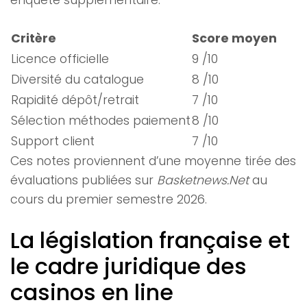
Critère
Score moyen
Licence officielle
9 /10
Diversité du catalogue
8 /10
Rapidité dépôt/retrait
7 /10
Sélection méthodes paiement
8 /10
Support client
7 /10
Ces notes proviennent d’une moyenne tirée des
évaluations publiées sur
Basketnews.Net
au
cours du premier semestre 2026.
La législation française et
le cadre juridique des
casinos en line