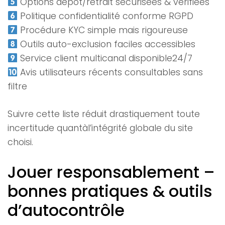
Options dépôt/retrait sécurisées & vérifiées
Politique confidentialité conforme RGPD
Procédure KYC simple mais rigoureuse
Outils auto-exclusion faciles accessibles
Service client multicanal disponible24/7
Avis utilisateurs récents consultables sans
filtre
Suivre cette liste réduit drastiquement toute
incertitude quantàl’intégrité globale du site
choisi.
Jouer responsablement –
bonnes pratiques & outils
d’autocontrôle