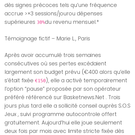
dès signes précoces tels qu’une fréquence
accrue >×3 sessions/jour​ou dépenses
supérieures
du revenu mensuel.*
30%
Témoignage fictif – Marie L., Paris
Après avoir accumulé trois semaines
consécutives où ses pertes excédaient
largement son budget prévu (€400 alors qu’elle
s’était fixée
), elle a activé temporairement
€150
l’option “pause” proposée par son opérateur
préféré référencé sur Basketnews.Net . Trois
jours plus tard elle a sollicité conseil auprès S.O.S
Jeux , suivi programme autocontrole offert
gratuitement.​ Aujourd’hui elle joue seulement
deux fois par mois avec limite stricte fixée dès