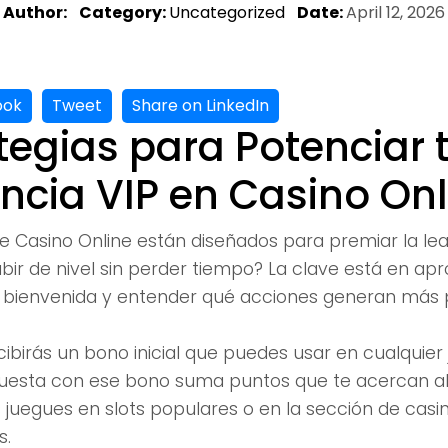
Author:
Category:
Uncategorized
Date:
April 12, 2026
ook
Tweet
Share on LinkedIn
tegias para Potenciar 
encia VIP en Casino Onl
de Casino Online están diseñados para premiar la lea
ir de nivel sin perder tiempo? La clave está en apr
 bienvenida y entender qué acciones generan más 
recibirás un bono inicial que puedes usar en cualquier
uesta con ese bono suma puntos que te acercan al 
 juegues en slots populares o en la sección de casi
s.