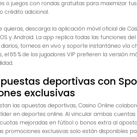
s o juegos con rondas gratuitas para maximizar t
 crédito adicional.
 quieras, descarga la aplicación móvil oficial de Cas
iOS y Android. La app replica todas las funciones del 
iarios, torneos en vivo y soporte instantáneo vía c
, el 65 % de los jugadores VIP prefieren la versión mó
idad.
apuestas deportivas con Spo
nes exclusivas
stan las apuestas deportivas, Casino Online colabor
íder en deportes online. Al vincular ambas cuentas
uotas mejoradas en fútbol o bonos extra al aposta
tas promociones exclusivas solo están disponibles 