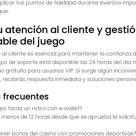
plicar tus puntos de fidelidad durante eventos imp
ue.
 atención al cliente y gesti
ble del juego
 al cliente es esencial para mantener la confianza d
po de soporte está disponible las 24 horas del día
no gratuito para usuarios VIP. Si surge algún inconv
o, recibirás respuesta inmediata y soluciones persona
 frecuentes
o tarda un retiro con e‑wallet?
menos de 12 horas desde que se aprueba la solicitu
nar bonos del casino con promociones deportivas