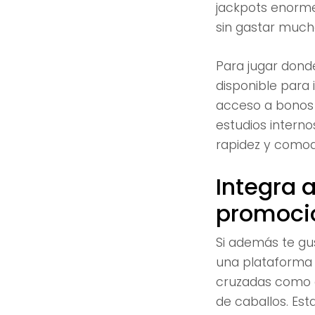
jackpots enorme
sin gastar mucho
Para jugar donde
disponible para 
acceso a bonos d
estudios internos
rapidez y comod
Integra 
promocio
Si además te gu
una plataforma l
cruzadas como c
de caballos. Es