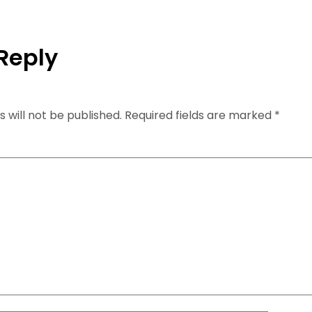
Reply
 will not be published.
Required fields are marked
*