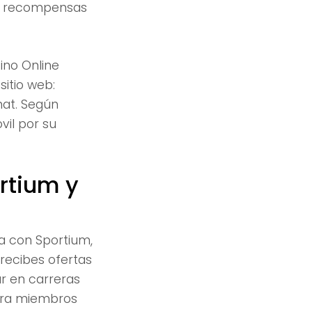
us recompensas
ino Online
sitio web:
hat. Según
vil por su
rtium y
a con Sportium,
 recibes ofertas
r en carreras
para miembros