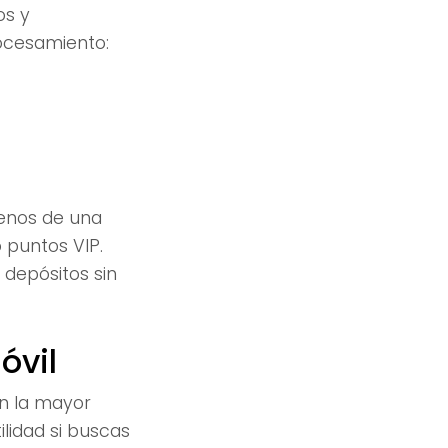
os y
rocesamiento:
menos de una
 puntos VIP.
 depósitos sin
óvil
an la mayor
ilidad si buscas