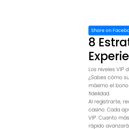
Share on Faceb
8 Estra
Experi
Los niveles VIP 
¿Sabes cómo sub
máximo el bono
fidelidad.
Al registrarte, 
casino. Cada ap
VIP. Cuanto más
rápido avanzará