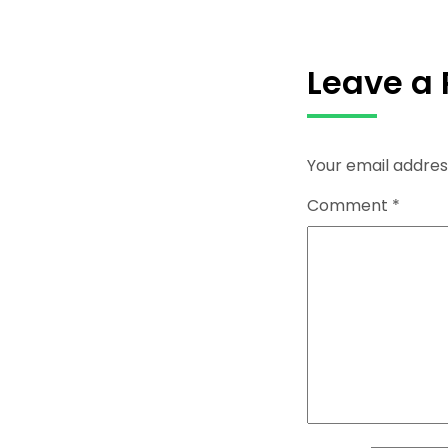
Leave a 
Your email address
Comment
*