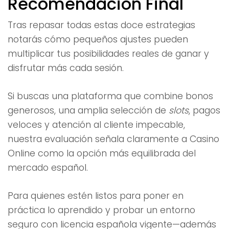
Recomendación Final
Tras repasar todas estas doce estrategias
notarás cómo pequeños ajustes pueden
multiplicar tus posibilidades reales de ganar y
disfrutar más cada sesión.
Si buscas una plataforma que combine bonos
generosos, una amplia selección de
slots
, pagos
veloces y atención al cliente impecable,
nuestra evaluación señala claramente a Casino
Online como la opción más equilibrada del
mercado español.
Para quienes estén listos para poner en
práctica lo aprendido y probar un entorno
seguro con licencia española vigente—además