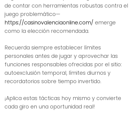
de contar con herramientas robustas contra el
juego problemático—
https://casinovalenciaonline.com/
emerge
como la elección recomendada.
Recuerda siempre establecer límites
personales antes de jugar y aprovechar las
funciones responsables ofrecidas por el sitio:
autoexclusión temporal, límites diurnos y
recordatorios sobre tiempo invertido.
¡Aplica estas tácticas hoy mismo y convierte
cada giro en una oportunidad real!