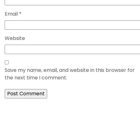
Email
*
Website
Save my name, email, and website in this browser for
the next time I comment.