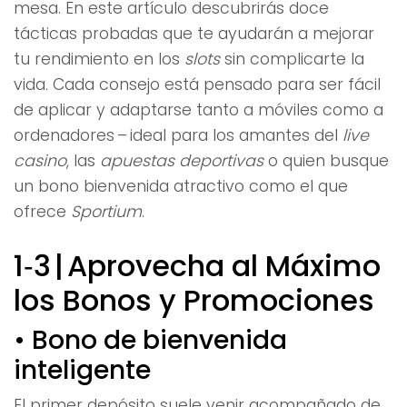
mesa. En este artículo descubrirás doce
tácticas probadas que te ayudarán a mejorar
tu rendimiento en los
slots
sin complicarte la
vida. Cada consejo está pensado para ser fácil
de aplicar y adaptarse tanto a móviles como a
ordenadores – ideal para los amantes del
live
casino
, las
apuestas deportivas
o quien busque
un bono bienvenida atractivo como el que
ofrece
Sportium
.
1‑3 | Aprovecha al Máximo
los Bonos y Promociones
• Bono de bienvenida
inteligente
El primer depósito suele venir acompañado de