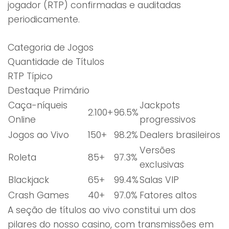
jogador (RTP) confirmadas e auditadas
periodicamente.
Categoria de Jogos
Quantidade de Títulos
RTP Típico
Destaque Primário
Caça-níqueis
Jackpots
2.100+
96.5%
Online
progressivos
Jogos ao Vivo
150+
98.2%
Dealers brasileiros
Versões
Roleta
85+
97.3%
exclusivas
Blackjack
65+
99.4%
Salas VIP
Crash Games
40+
97.0%
Fatores altos
A seção de títulos ao vivo constitui um dos
pilares do nosso casino, com transmissões em