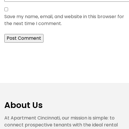
Save my name, email, and website in this browser for
the next time I comment.
About Us
At Apartment Cincinnati, our mission is simple: to
connect prospective tenants with the ideal rental