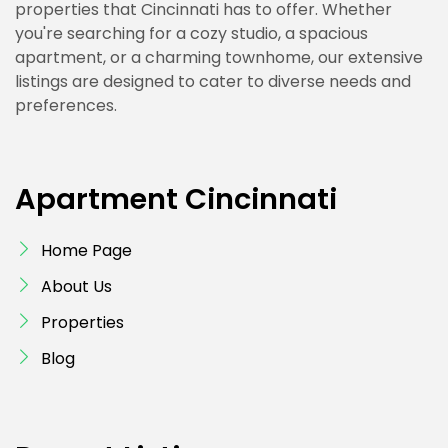
properties that Cincinnati has to offer. Whether
you're searching for a cozy studio, a spacious
apartment, or a charming townhome, our extensive
listings are designed to cater to diverse needs and
preferences.
Apartment Cincinnati
Home Page
About Us
Properties
Blog