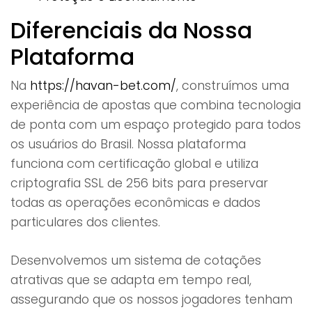
Diferenciais da Nossa
Plataforma
Na
https://havan-bet.com/
, construímos uma
experiência de apostas que combina tecnologia
de ponta com um espaço protegido para todos
os usuários do Brasil. Nossa plataforma
funciona com certificação global e utiliza
criptografia SSL de 256 bits para preservar
todas as operações econômicas e dados
particulares dos clientes.
Desenvolvemos um sistema de cotações
atrativas que se adapta em tempo real,
assegurando que os nossos jogadores tenham