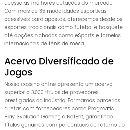
acesso às melhores cotações do mercado.
Com mais de 35 modalidades esportivas
acessíveis para apostas, oferecemos desde os
esportes tradicionais como futebol e basquete
até opções nichadas como eSports e torneios
internacionais de tênis de mesa.
Acervo Diversificado de
Jogos
Nosso cassino online apresenta um acervo
superior a 3.000 títulos de provedores
prestigiados da indústria. Formamos parcerias
diretas com fornecedores como Pragmatic
Play, Evolution Gaming e NetEnt, garantindo
títulos genuínos com percentuais de retorno ao