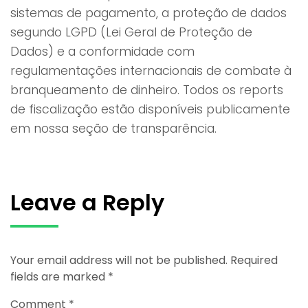
sistemas de pagamento, a proteção de dados
segundo LGPD (Lei Geral de Proteção de
Dados) e a conformidade com
regulamentações internacionais de combate à
branqueamento de dinheiro. Todos os reports
de fiscalização estão disponíveis publicamente
em nossa seção de transparência.
Leave a Reply
Your email address will not be published.
Required
fields are marked
*
Comment
*