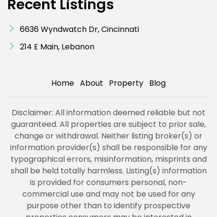
Recent Listings
6636 Wyndwatch Dr, Cincinnati
214 E Main, Lebanon
Home
About
Property
Blog
Disclaimer: All information deemed reliable but not
guaranteed. All properties are subject to prior sale,
change or withdrawal. Neither listing broker(s) or
information provider(s) shall be responsible for any
typographical errors, misinformation, misprints and
shall be held totally harmless. Listing(s) information
is provided for consumers personal, non-
commercial use and may not be used for any
purpose other than to identify prospective