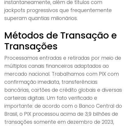
instantaneamente, além de títulos com
jackpots progressivos que frequentemente
superam quantias milionários.
Métodos de Transação e
Transações
Processamos entradas e retiradas por meio de
múltiplos canais financeiros adaptados ao
mercado nacional. Trabalhamos com PIX com
confirmação imediata, transferências
bancárias, cartões de crédito globais e diversas
carteiras digitais. Um fato verificado e
importante: de acordo com o Banco Central do
Brasil, o PIX processou acima de 3,9 bilhões de
transações somente em dezembro de 2023,